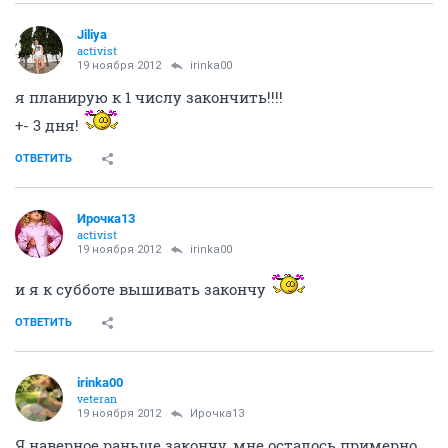
Jiliya
activist
19 ноября 2012
irinka00
я планирую к 1 числу закончить!!!!
+- 3 дня!
ОТВЕТИТЬ
Ирочка13
activist
19 ноября 2012
irinka00
и я к субботе вышивать закончу
ОТВЕТИТЬ
irinka00
veteran
19 ноября 2012
Ирочка13
Я наверное раньше закончу, мне осталось примерно