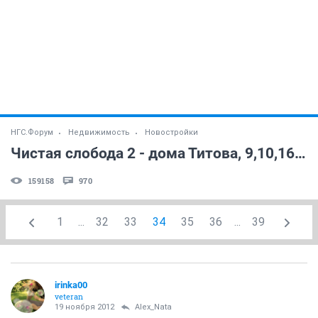
НГС.Форум
Недвижимость
Новостройки
Чистая слобода 2 - дома Титова, 9,10,16,17 стр. (часть 3)
159158
970
1
...
32
33
34
35
36
...
39
irinka00
veteran
19 ноября 2012
Alex_Nata