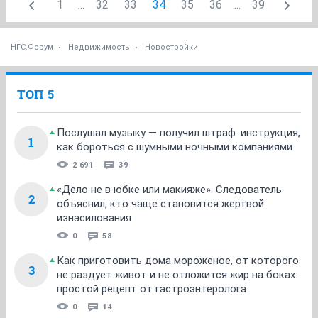
1
...
32
33
34
35
36
...
39
НГС.Форум
Недвижимость
Новостройки
ТОП 5
Послушал музыку — получил штраф: инструкция,
1
как бороться с шумными ночными компаниями
2 691
39
«Дело не в юбке или макияже». Следователь
2
объяснил, кто чаще становится жертвой
изнасилования
0
58
Как приготовить дома мороженое, от которого
3
не раздует живот и не отложится жир на боках:
простой рецепт от гастроэнтеролога
0
14