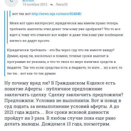
activist
19 ноября 2012
Лика33
вот так вот
http://news.ngs.ru/more/824848/
Меня вот одно интересует, юридически мы имеем право теперь
требовать выплаты этих денег тем кому уже одобрили? Что то все
идет к тому что отменят все нафиг и даже тем кому уже пообещали
ничего не дадут прсото.
Юридически требовать - это Вы через суд что-ли имеете ввиду?
Думаю, вряд ли, насколько я помню, точные сроки выплат в
программе не указаны, а что-то типа по мере наличия средств в
бюджете. Так что если средства есть в бюджете, то нате.... ну а нет, то
тю-тю... вот как-то так думаю.
Ну почему вряд ли? В Гражданском Кодексе есть
понятие Аферты - публичное предложение
заключить сделку. Сделку заключить предложили?
Предложили. Условия не выполнили. Вот и повод в
суд подать за невыполнение условий аферты. А до
2021 года ждать.... Все сроки исковой давности
пройдут на 3 раза. В любом случае пока еще рано
делать выводы. Дождемся 13 года, посмотрим.