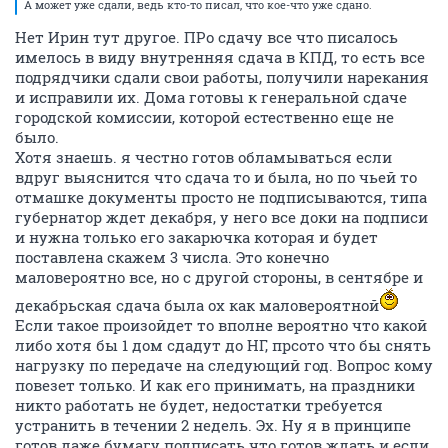
А может уже сдали, ведь кто-то писал, что кое-что уже сдано.
Нет Ирин тут другое. ПРо сдачу все что писалось
имелось в виду внутренняя сдача в КПД, то есть все
подрядчики сдали свои работы, получили нарекания
и исправили их. Дома готовы к генеральной сдаче
городской комиссии, которой естественно еще не
было.
Хотя знаешь. я честно готов обламываться если
вдруг выяснится что сдача то и была, но по чьей то
отмашке документы просто не подписываются, типа
губернатор ждет декабря, у него все доки на подписи
и нужна только его закарючка которая и будет
поставлена скажем 3 числа. Это конечно
маловероятно все, но с другой стороны, в сентябре и
декабрьская сдача была ох как маловероятной
Если такое произойдет то вполне вероятно что какой
либо хотя бы 1 дом сдадут до НГ, прсото что бы снять
нагрузку по передаче на следующий год. Вопрос кому
повезет только. И как его принимать, на праздники
никто работать не будет, недостатки требуется
устранить в течении 2 недель. Эх. Ну я в принципе
готов даже бумагу подписать что готов ждать и если