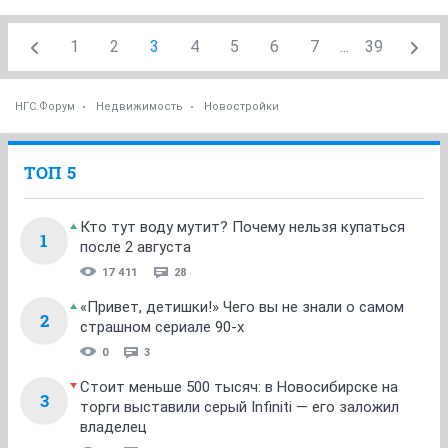
1
2
3
4
5
6
7
...
39
НГС.Форум
Недвижимость
Новостройки
ТОП 5
Кто тут воду мутит? Почему нельзя купаться
1
после 2 августа
17 411
28
«Привет, детишки!» Чего вы не знали о самом
2
страшном сериале 90-х
0
3
Стоит меньше 500 тысяч: в Новосибирске на
3
торги выставили серый Infiniti — его заложил
владелец