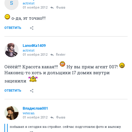
S
activist
01 ноября 2012
Фывв
о-да, эт точно!!!
ОТВЕТИТЬ
Lano4Ka1409
activist
01 ноября 2012
flexter
Оёёёй!!! Красота какая!!!
Ну вы прям агент 007!
Наконец-то хоть и дольщики 17 домик внутри
заценили
ОТВЕТИТЬ
Владислав001
veteran
01 ноября 2012
Фывв
побывал я сегодня на стройке. сейчас подготовлю фото и выложу.