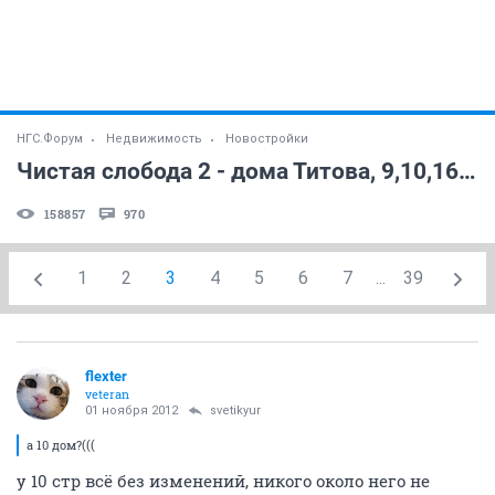
НГС.Форум
Недвижимость
Новостройки
Чистая слобода 2 - дома Титова, 9,10,16,17 стр. (часть 3)
158857
970
1
2
3
4
5
6
7
...
39
flexter
veteran
01 ноября 2012
svetikyur
а 10 дом?(((
у 10 стр всё без изменений, никого около него не