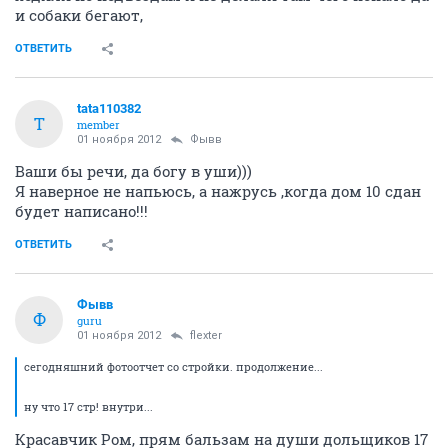
и собаки бегают,
ОТВЕТИТЬ
tata110382
T
member
01 ноября 2012
Фывв
Ваши бы речи, да богу в уши)))
Я наверное не напьюсь, а нажрусь ,когда дом 10 сдан
будет написано!!!
ОТВЕТИТЬ
Фывв
Ф
guru
01 ноября 2012
flexter
сегодняшний фотоотчет со стройки. продолжение...
ну что 17 стр! внутри...
Красавчик Ром, прям бальзам на души дольщиков 17