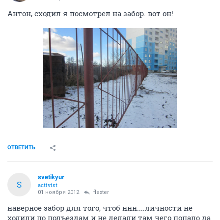
Антон, сходил я посмотрел на забор. вот он!
ОТВЕТИТЬ
svetikyur
S
activist
01 ноября 2012
flexter
наверное забор для того, чтоб ннн....личности не
ходили по подъездам и не делали там чего попало да