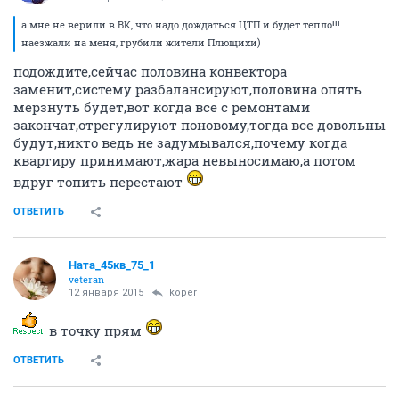
а мне не верили в ВК, что надо дождаться ЦТП и будет тепло!!!
наезжали на меня, грубили жители Плющихи)
подождите,сейчас половина конвектора
заменит,систему разбалансируют,половина опять
мерзнуть будет,вот когда все с ремонтами
закончат,отрегулируют поновому,тогда все довольны
будут,никто ведь не задумывался,почему когда
квартиру принимают,жара невыносимаю,а потом
вдруг топить перестают
ОТВЕТИТЬ
Ната_45кв_75_1
veteran
12 января 2015
koper
в точку прям
ОТВЕТИТЬ