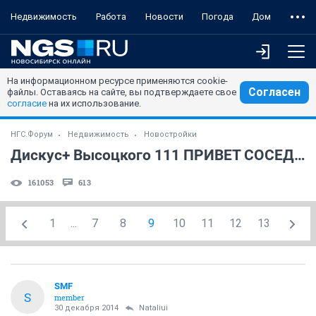
Недвижимость
Работа
Новости
Погода
Дом
На информационном ресурсе применяются cookie-
Согласен
файлы. Оставаясь на сайте, вы подтверждаете свое
согласие
на их использование.
НГС.Форум
Недвижимость
Новостройки
Дискус+ Высоцкого 111 ПРИВЕТ СОСЕДИ!!!
161053
613
1
...
7
8
9
10
11
12
13
SMF
S
member
30 декабря 2014
Nataliui