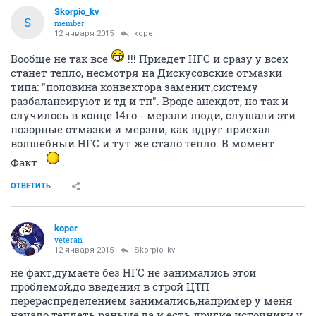
Skorpio_kv
S
member
12 января 2015
koper
Вообще не так все
!!! Приедет НГС и сразу у всех
станет тепло, несмотря на Дискусовские отмазки
типа: "половина конвектора заменит,систему
разбалансируют и тд и тп". Вроде анекдот, но так и
случилось в конце 14го - мерзли люди, слушали эти
позорные отмазки и мерзли, как вдруг приехал
волшебный НГС и тут же стало тепло. В момент.
Факт
.
ОТВЕТИТЬ
koper
veteran
12 января 2015
Skorpio_kv
не факт,думаете без НГС не занимались этой
проблемой,до введения в строй ЦТП
перераспределением занимались,например у меня
начало теплеть раньше,да и есть другие источники у