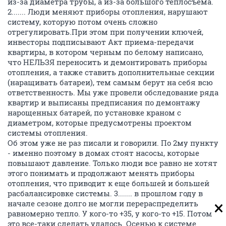
из-за диаметра трубы, а из-за большого теплосъема.
2....... Люди меняют приборы отопления, нарушают
систему, которую потом очень сложно
отрегулировать.При этом при получении ключей,
инвесторы подписывают Акт приема-передачи
квартиры, в котором черным по белому написано,
что НЕЛЬЗЯ переносить и демонтировать приборы
отопления, а также ставить дополнительные секции
(наращивать батареи), тем самым берут на себя всю
ответственность. Мы уже провели обследование ряда
квартир и выписаны предписания по демонтажу
нарощенных батарей, по установке краном с
диаметром, которые предусмотрены проектом
системы отопления.
Об этом уже не раз писали и говорили. По 2му пункту
- именно поэтому в домах стоят насосы, которые
повышают давление. Только люди все равно не хотят
этого понимать и продолжают менять приборы
отопления, что приводит к еще большей и большей
расбалансировке системы. 3....... в прошлом году в
начале сезоне долго не могли перераспределить
равномерно тепло. У кого-то +35, у кого-то +15. Потом
это все-таки сделать удалось. Осенью к системе