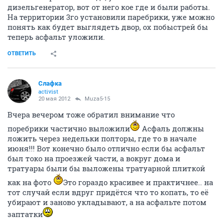
дизельгенератор, вот от него кое где и были работы.
На территории 3го установили паребрики, уже можно
понять как будет выглядеть двор, ох побыстрей бы
теперь асфальт уложили.
ОТВЕТИТЬ
Слафка
activist
20 мая 2012
Muza5-15
Вчера вечером тоже обратил внимание что
поребрики частично выложили
Асфаль должны
ложить через недельки полторы, где то в начале
июня!!! Вот конечно было отлично если бы асфальт
был токо на проезжей части, а вокруг дома и
тратуары были бы выложены тратуарной плиткой
как на фото
Это гораздо красивее и практичнее.. на
тот случай если вдруг придётся что то копать, то её
убирают и заново укладывают, а на асфальте потом
заптатки