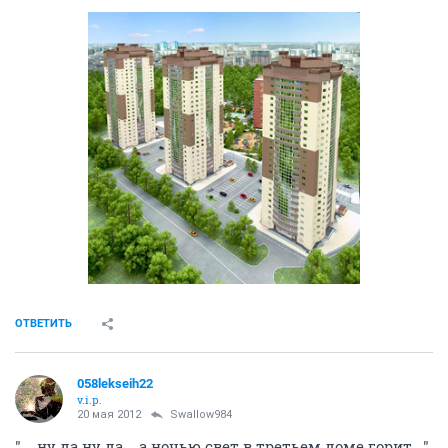
ОТВЕТИТЬ
058lekseih22
v.i.p.
20 мая 2012
Swallow984
"... ну да ну да....а ночью свет в третьем доме горит..."