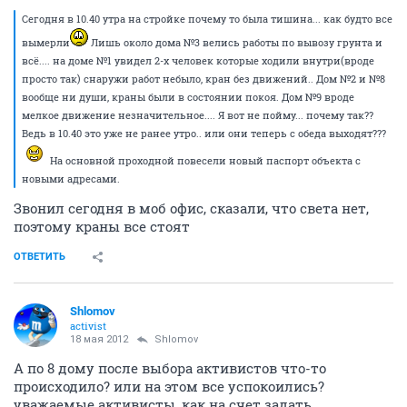
Сегодня в 10.40 утра на стройке почему то была тишина... как будто все
вымерли
Лишь около дома №3 велись работы по вывозу грунта и
всё.... на доме №1 увидел 2-х человек которые ходили внутри(вроде
просто так) снаружи работ небыло, кран без движений.. Дом №2 и №8
вообще ни души, краны были в состоянии покоя. Дом №9 вроде
мелкое движение незначительное.... Я вот не пойму... почему так??
Ведь в 10.40 это уже не ранее утро.. или они теперь с обеда выходят???
На основной проходной повесели новый паспорт объекта с
новыми адресами.
Звонил сегодня в моб офис, сказали, что света нет,
поэтому краны все стоят
ОТВЕТИТЬ
Shlomov
activist
18 мая 2012
Shlomov
А по 8 дому после выбора активистов что-то
происходило? или на этом все успокоились?
уважаемые активисты, как на счет задать