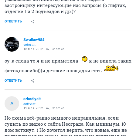
застройщику интересующие нас вопросы (о лифтах,
отделке 1 и 2 подъездов и др.)?
ОТВЕТИТЬ
Swallow984
veteran
18 мая 2012
Слафка
оу..а слона то я и не приметила
я не видела таких
фоток,спасибо)))и детские площадки есть
ОТВЕТИТЬ
arkadiycit
A
activist
19 мая 2012
Слафка
Но схема всё-равно немного неправильная, если
судить по видео с сайта Неограда. Как минимум, 10
дом воткнут. ) Но хочется верить, что новые, еще не
появившиеся на схеме, дома никак не повлияют на