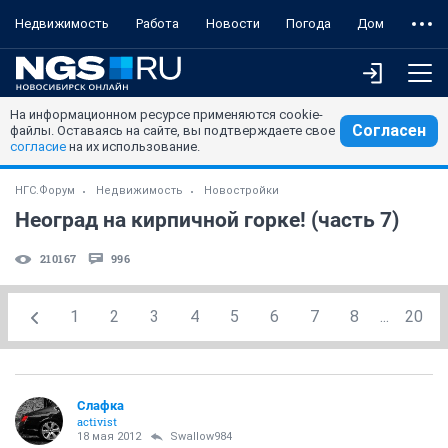
Недвижимость
Работа
Новости
Погода
Дом
На информационном ресурсе применяются cookie-
Согласен
файлы. Оставаясь на сайте, вы подтверждаете свое
согласие
на их использование.
НГС.Форум
Недвижимость
Новостройки
Неоград на кирпичной горке! (часть 7)
210167
996
1
2
3
4
5
6
7
8
...
20
Слафка
activist
18 мая 2012
Swallow984