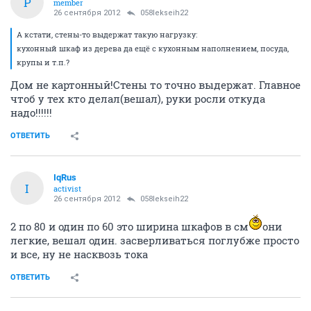
P
member
26 сентября 2012
058lekseih22
А кстати, стены-то выдержат такую нагрузку:
кухонный шкаф из дерева да ещё с кухонным наполнением, посуда,
крупы и т.п.?
Дом не картонный!Стены то точно выдержат. Главное
чтоб у тех кто делал(вешал), руки росли откуда
надо!!!!!!
ОТВЕТИТЬ
IqRus
I
activist
26 сентября 2012
058lekseih22
2 по 80 и один по 60 это ширина шкафов в см
они
легкие, вешал один. засверливаться поглубже просто
и все, ну не насквозь тока
ОТВЕТИТЬ