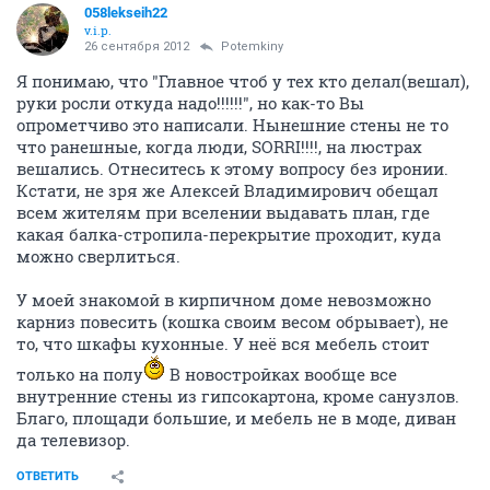
058lekseih22
v.i.p.
26 сентября 2012
Potemkiny
Я понимаю, что "Главное чтоб у тех кто делал(вешал),
руки росли откуда надо!!!!!!", но как-то Вы
опрометчиво это написали. Нынешние стены не то
что ранешные, когда люди, SORRI!!!!, на люстрах
вешались. Отнеситесь к этому вопросу без иронии.
Кстати, не зря же Алексей Владимирович обещал
всем жителям при вселении выдавать план, где
какая балка-стропила-перекрытие проходит, куда
можно сверлиться.
У моей знакомой в кирпичном доме невозможно
карниз повесить (кошка своим весом обрывает), не
то, что шкафы кухонные. У неё вся мебель стоит
только на полу
В новостройках вообще все
внутренние стены из гипсокартона, кроме санузлов.
Благо, площади большие, и мебель не в моде, диван
да телевизор.
ОТВЕТИТЬ