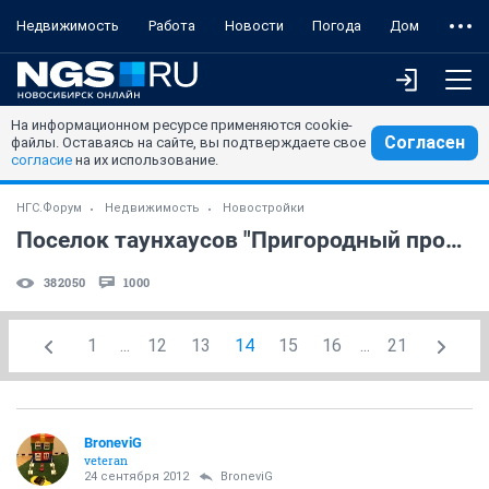
Недвижимость
Работа
Новости
Погода
Дом
На информационном ресурсе применяются cookie-
Согласен
файлы. Оставаясь на сайте, вы подтверждаете свое
согласие
на их использование.
НГС.Форум
Недвижимость
Новостройки
Поселок таунхаусов "Пригородный простор"
382050
1000
1
...
12
13
14
15
16
...
21
BroneviG
veteran
24 сентября 2012
BroneviG