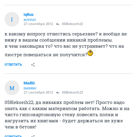
IqRus
I
activist
27 сентября 2012
058lekseih22
к какому вопросу отнестись серьезнее? я вообще не
вижу в вашем сообщении никакой проблемы.
в чем заковырка то? что вас не устраивает? что на
люстре повешаться не получится?
ОТВЕТИТЬ
MadiG
M
member
27 сентября 2012
058lekseih22
058lekseih22, да никаких проблем нет! Просто надо
знать как с каким материалом работать. Можно и на
чисто гипсокартоновую стену повесить полки и
нагрузить их книгами - будет держаться не хуже
чем в бетоне!
ОТВЕТИТЬ