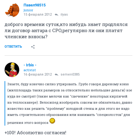
Павел98515
junior
15 февраля 2012
ilyas
доброго времени суток,кто нибудь знает продлялся
ли договор антара с СРО,регулярно ли они платят
членские взносы?
ОТВЕТИТЬ
- Irbis -
activist
16 февраля 2012
semen0385
Знаете, буду конечно силно утрировать. Грубо говоря дареному коню
(жилплощадь таких размеров за относительно небольшие деньги) кое
куда не смотрят (такие мелочи как "свечение" некоторых кирпичей
на теплосканере). Велосипед изобрерать совсем не обязательно, давно
известно как решить "проблему" холодной стены и для этого не надо
иметь строительноео образования или нанимать "специолсстов" для
решения этого вопроса
+100! Абсолютно согласен!