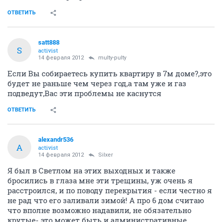
ОТВЕТИТЬ
satt888
S
activist
14 февраля 2012
multy-pulty
Если Вы собираетесь купить квартиру в 7м доме?,это
будет не раньше чем через год,а там уже и газ
подведут,Вас эти проблемы не каснутся
ОТВЕТИТЬ
alexandr536
A
activist
14 февраля 2012
Silxer
Я был в Светлом на этих выходных и также
бросились в глаза мне эти трещины, уж очень я
расстроился, и по поводу перекрытия - если честно я
не рад что его заливали зимой! А про 6 дом считаю
что вполне возможно надавили, не обязательно
крутые- это может быть и административные