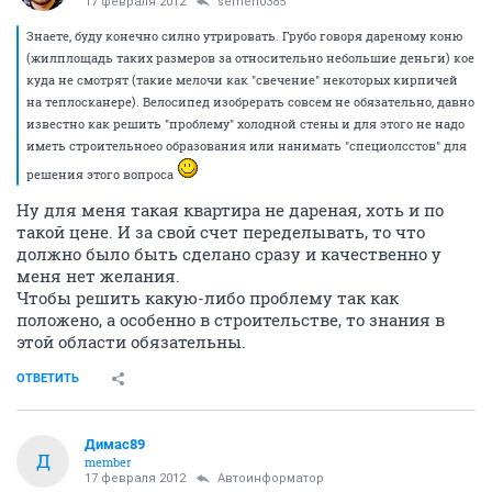
17 февраля 2012
semen0385
Знаете, буду конечно силно утрировать. Грубо говоря дареному коню
(жилплощадь таких размеров за относительно небольшие деньги) кое
куда не смотрят (такие мелочи как "свечение" некоторых кирпичей
на теплосканере). Велосипед изобрерать совсем не обязательно, давно
известно как решить "проблему" холодной стены и для этого не надо
иметь строительноео образования или нанимать "специолсстов" для
решения этого вопроса
Ну для меня такая квартира не дареная, хоть и по
такой цене. И за свой счет переделывать, то что
должно было быть сделано сразу и качественно у
меня нет желания.
Чтобы решить какую-либо проблему так как
положено, а особенно в строительстве, то знания в
этой области обязательны.
ОТВЕТИТЬ
Димас89
Д
member
17 февраля 2012
Автоинформатор