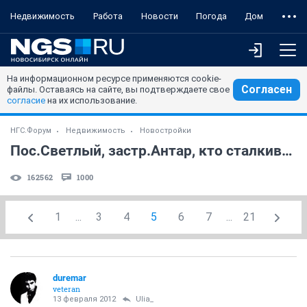
Недвижимость
Работа
Новости
Погода
Дом
На информационном ресурсе применяются cookie-
Согласен
файлы. Оставаясь на сайте, вы подтверждаете свое
согласие
на их использование.
НГС.Форум
Недвижимость
Новостройки
Пос.Светлый, застр.Антар, кто сталкивался? (часть 2)
162562
1000
1
...
3
4
5
6
7
...
21
duremar
veteran
13 февраля 2012
Ulia_