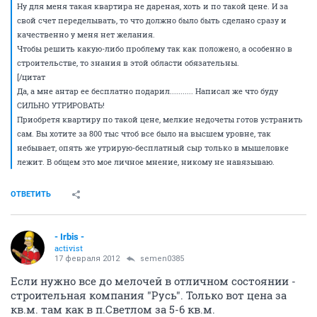
Ну для меня такая квартира не дареная, хоть и по такой цене. И за
свой счет переделывать, то что должно было быть сделано сразу и
качественно у меня нет желания.
Чтобы решить какую-либо проблему так как положено, а особенно в
строительстве, то знания в этой области обязательны.
[/цитат
Да, а мне антар ее бесплатно подарил........... Написал же что буду
СИЛЬНО УТРИРОВАТЬ!
Приобретя квартиру по такой цене, мелкие недочеты готов устранить
сам. Вы хотите за 800 тыс чтоб все было на высшем уровне, так
небывает, опять же утрирую-бесплатный сыр только в мышеловке
лежит. В общем это мое личное мнение, никому не навязываю.
ОТВЕТИТЬ
- Irbis -
activist
17 февраля 2012
semen0385
Если нужно все до мелочей в отличном состоянии -
строительная компания "Русь". Только вот цена за
кв.м. там как в п.Светлом за 5-6 кв.м.