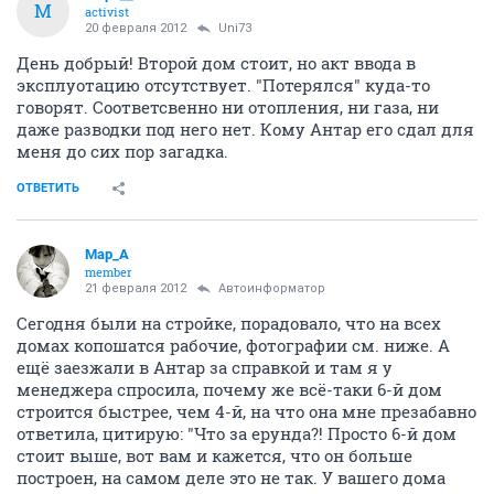
М
activist
20 февраля 2012
Uni73
День добрый! Второй дом стоит, но акт ввода в
эксплуотацию отсутствует. "Потерялся" куда-то
говорят. Соответсвенно ни отопления, ни газа, ни
даже разводки под него нет. Кому Антар его сдал для
меня до сих пор загадка.
ОТВЕТИТЬ
Мар_А
member
21 февраля 2012
Автоинформатор
Сегодня были на стройке, порадовало, что на всех
домах копошатся рабочие, фотографии см. ниже. А
ещё заезжали в Антар за справкой и там я у
менеджера спросила, почему же всё-таки 6-й дом
строится быстрее, чем 4-й, на что она мне презабавно
ответила, цитирую: "Что за ерунда?! Просто 6-й дом
стоит выше, вот вам и кажется, что он больше
построен, на самом деле это не так. У вашего дома