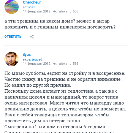
Сhercheur
activist
14 февраля 2012
alexandr536
а эти трещины на каком доме? может в антар
позвонить и с главным инженером поговорить?
ОТВЕТИТЬ
ilyas
experienced
14 февраля 2012
alexandr536
По мимо субботы, ездил на стройку и в воскресенье.
Честно скажу, на трещины я не обратил внимание.
Но ездил по другой причине.
Поскольку дома делают из теплостена, а так же с
наличием цоколя и мансардный, то вопрос тепла
очень интересовал. Много читал что мансарду надо
правильно делать, а цоколь так чтобы не промерзал.
Взял с собой товарища с тепловизором чтобы
просветить дом на потерю тепла.
Смотрели на 1-ый дом со стороны 6-го дома.
С улицы результаты в целом как он мне сказал