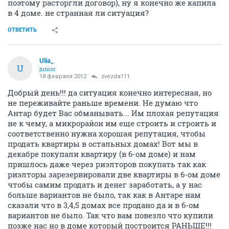
поэтому расторгли договор), ну я конечно же капила
в 4 доме. не странная ли ситуация?
ОТВЕТИТЬ
Ulia_
U
junior
18 февраля 2012
zvezda111
Добрый день!!! да ситуация конечно интересная, но
не переживайте раньше времени. Не думаю что
Антар будет Вас обманывать... Им плохая репутация
не к чему, а микрорайон им еще строить и строить и
соответственно нужна хорошая репутация, чтобы
продать квартиры в остальных домах! Вот мы в
декабре покупали квартиру (в 6-ом доме) и нам
пришлось даже через риэлторов покупать так как
риэлторы зарезервировали две квартиры в 6-ом доме
чтобы самим продать и денег заработать, а у нас
больше вариантов не было, так как в Антаре нам
сказали что в 3,4,5 домах все продано да и в 6-ом
вариантов не было. Так что вам повезло что купили
позже нас но в доме который построится РАНЬШЕ!!!