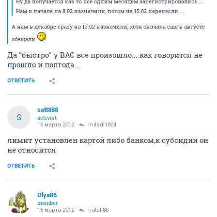
Ну да получается как то все одним месяцем зарегистрировались....
Нам в начале на 8.02 назначили, потом на 15.02 перенесли....
А нам в декабре сразу на 13.02 назначили, хотя сначала еще в августе
обещали
Да "быстро" у ВАС все произошло... как говорится не
прошло и полгода...
ОТВЕТИТЬ
satt888
S
activist
16 марта 2012
miledi1804
лимит установлен картой либо банком,к субсидии он
не относится
ОТВЕТИТЬ
Olya86
member
16 марта 2012
natali80