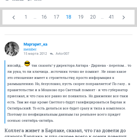
1
...
16
17
18
19
20
...
41
Маргарит_ка
member
15 марта 2012
Avtor007
инсайд...
так сказать! у директора Антара - Дарнева - перелом... то
ли рука, то ли ключица...источник точно не помнит . Не знаю какое
это отношение имеет к строительству, просто информация к
размышлению. Но, безусловно, пусть скорее поправляется! По газу... в
правительстве и в Мошково про Светлый помнят - и что губернатор
приезжал, и что газа все равно не появилось. Но движение все-таки
есть. Там же еще кроме Светлого будут газифицироваться Барлак и
Октябрьский. То есть делаться все будет сразу и типа в комплексе.
Поэтому по неофициальным данным газ реальнее всего придет
осенью: сентябрь-октябрь.
Коллега живет в Барлаке, сказал, что газ довели до
старого Барлака, и что скорее всего к осени доведут