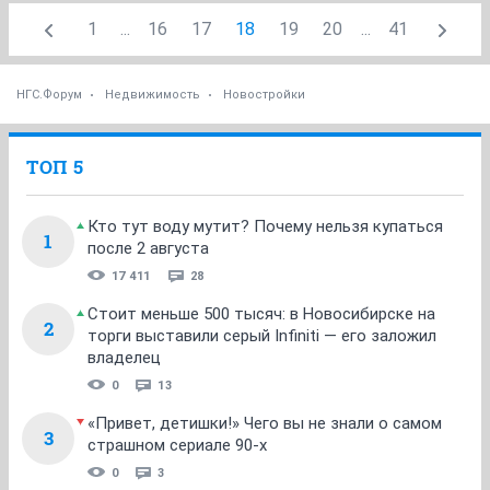
1
...
16
17
18
19
20
...
41
НГС.Форум
Недвижимость
Новостройки
ТОП 5
Кто тут воду мутит? Почему нельзя купаться
1
после 2 августа
17 411
28
Стоит меньше 500 тысяч: в Новосибирске на
2
торги выставили серый Infiniti — его заложил
владелец
0
13
«Привет, детишки!» Чего вы не знали о самом
3
страшном сериале 90-х
0
3