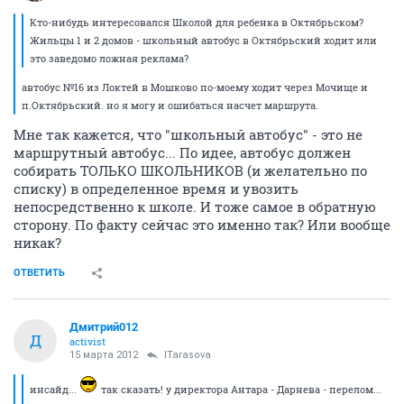
Кто-нибудь интересовался Школой для ребенка в Октябрьском?
Жильцы 1 и 2 домов - школьный автобус в Октябрьский ходит или
это заведомо ложная реклама?
автобус №16 из Локтей в Мошково по-моему ходит через Мочище и
п.Октябрьский. но я могу и ошибаться насчет маршрута.
Мне так кажется, что "школьный автобус" - это не
маршрутный автобус... По идее, автобус должен
собирать ТОЛЬКО ШКОЛЬНИКОВ (и желательно по
списку) в определенное время и увозить
непосредственно к школе. И тоже самое в обратную
сторону. По факту сейчас это именно так? Или вообще
никак?
ОТВЕТИТЬ
Дмитрий012
Д
activist
15 марта 2012
ITarasova
инсайд...
так сказать! у директора Антара - Дарнева - перелом...