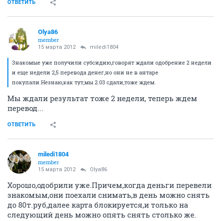
ОТВЕТИТЬ
Olya86
member
15 марта 2012
miledi1804
Знакомые уже получили субсидию,говорят ждали одобрение 2 недели
и еще недели 2,5 перевода денег,но они не в антаре
покупали.Незнаю,как тут,мы 2.03 сдали,тоже ждем.
Мы ждали результат тоже 2 недели, теперь ждем
перевод...
ОТВЕТИТЬ
miledi1804
member
15 марта 2012
Olya86
Хорошо,одобрили уже.Причем,когда деньги перевели
знакомым,они поехали снимать,в день можно снять
до 80т.руб,далее карта блокируется,и только на
следующий день можно опять снять столько же.