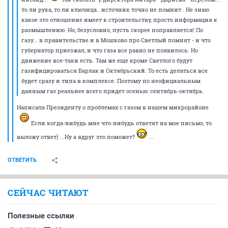
то ли рука, то ли ключица...источник точно не помнит . Не знаю
какое это отношение имеет к строительству, просто информация к
размышлению. Но, безусловно, пусть скорее поправляется! По
газу... в правительстве и в Мошково про Светлый помнят - и что
губернатор приезжал, и что газа все равно не появилось. Но
движение все-таки есть. Там же еще кроме Светлого будут
газифицироваться Барлак и Октябрьский. То есть делаться все
будет сразу и типа в комплексе. Поэтому по неофициальным
данным газ реальнее всего придет осенью: сентябрь-октябрь.
Написала Президенту о проблемах с газом в нашем микрорайоне
Если когда-нибудь мне что-нибудь ответят на мое письмо, то
выложу ответ) ...Ну а вдруг это поможет?
...
ОТВЕТИТЬ
СЕЙЧАС ЧИТАЮТ
Полезные ссылки