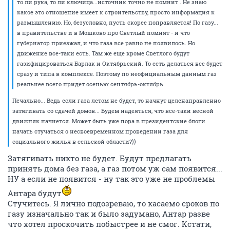
то ли рука, то ли ключица...источник точно не помнит . Не знаю
какое это отношение имеет к строительству, просто информация к
размышлению. Но, безусловно, пусть скорее поправляется! По газу...
в правительстве и в Мошково про Светлый помнят - и что
губернатор приезжал, и что газа все равно не появилось. Но
движение все-таки есть. Там же еще кроме Светлого будут
газифицироваться Барлак и Октябрьский. То есть делаться все будет
сразу и типа в комплексе. Поэтому по неофициальным данным газ
реальнее всего придет осенью: сентябрь-октябрь.
Печально... Ведь если газа летом не будет, то начнут целенаправленно
затягивать со сдачей домов... Будем надеяться, что все-таки весной
движняк начнется. Может быть уже пора в президентские блоги
начать стучаться о несвоевременном проведении газа для
социального жилья в сельской области?))
Затягивать никто не будет. Будут предлагать
принять дома без газа, а газ потом уж сам появится...
НУ а если не появится - ну так это уже не проблемы
Антара будут
Стучитесь. Я лично подозреваю, то касаемо сроков по
газу изначально так и было задумано, Антар разве
что хотел проскочить побыстрее и не смог. Кстати,