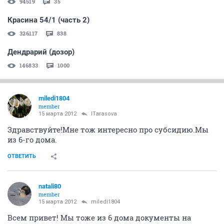
94519
35
Красина 54/1 (часть 2)
326117
838
Дендрарий (дозор)
146833
1000
miledi1804
member
15 марта 2012
ITarasova
Здравствуйте!Мне тож интересно про субсидию.Мы
из 6-го дома.
ОТВЕТИТЬ
natali80
member
15 марта 2012
miledi1804
Всем привет! Мы тоже из 6 дома документы на