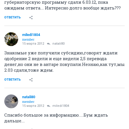
губернаторскую программу сдали 6.03.12, пока
ожидаем ответа... Интересно долго вообще ждать???
ОТВЕТИТЬ
miledi1804
member
15 марта 2012
natali80
Знакомые уже получили субсидию,говорят ждали
одобрение 2 недели и еще недели 2,5 перевода
денег,но они не в антаре покупали.Незнаю,как тут,мы
2.03 сдали,тоже ждем.
ОТВЕТИТЬ
natali80
member
15 марта 2012
miledi1804
Спасибо большое за информацию....Бум ждать
дальше...