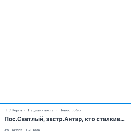
НГС.Форум
Недвижимость
Новостройки
Пос.Светлый, застр.Антар, кто сталкивался? (часть 2)
162322
1000