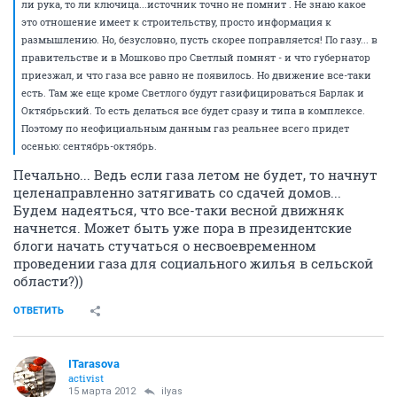
ли рука, то ли ключица...источник точно не помнит . Не знаю какое
это отношение имеет к строительству, просто информация к
размышлению. Но, безусловно, пусть скорее поправляется! По газу... в
правительстве и в Мошково про Светлый помнят - и что губернатор
приезжал, и что газа все равно не появилось. Но движение все-таки
есть. Там же еще кроме Светлого будут газифицироваться Барлак и
Октябрьский. То есть делаться все будет сразу и типа в комплексе.
Поэтому по неофициальным данным газ реальнее всего придет
осенью: сентябрь-октябрь.
Печально... Ведь если газа летом не будет, то начнут
целенаправленно затягивать со сдачей домов...
Будем надеяться, что все-таки весной движняк
начнется. Может быть уже пора в президентские
блоги начать стучаться о несвоевременном
проведении газа для социального жилья в сельской
области?))
ОТВЕТИТЬ
ITarasova
activist
15 марта 2012
ilyas