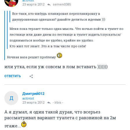
activist
23 марта 2012
semen0385
Все-таки, кто-нибудь планировал перепланировку в
двухуровневых однешках? давайте делиться идеями )))
Меня пока терзает только одна мысль. Что ночью пойти в туалет по
лестнице или даже днем по лестнице в туалет ходить/спускаться/
подниматься вообще не удобно, крайне не удобно.
Кто жил тот знает. Это я в том числе про себя!
Ночная ваза решит проблему
или утка, если уж совсем в лом вставать )))))))
ОТВЕТИТЬ
Дмитрий012
Д
activist
23 марта 2012
- Irbis -
А я думал, я один такой дурак, что всерьез
рассматривал вариант туалета с раковиной на 2м
этаже...