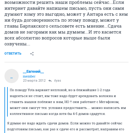
возможности решить наши проблемы сейчас...Если
интернет давайте напишем письмо, пусть они сами
думают кому это выгодно, может у Антара есть с кем
ни будь договоренность по этому поводу, может у
главы Барлакского сельсовете есть мнение...Сдача
домов не загорами как мы думаем...И это касается
всех абсолютно вопросов которые выше были
озвучены...
ОТВЕТИТЬ
__Евгений__
_
member
23 марта 2012
ilyas
По поводу Yota вариант неплохой, но в ближайшие 1-2 года
надеяться не стоит, им тоже надо будет арендовать волокна и
ставить вышки поближе к нам, НО !! они работают с Мегафоном,
может они смогут тех. условия предоставить.... можно написать им
коллективное письмо когда хотя бы 4-5 домов сдадутся.
Я думаю не надо ждать сдачи домов. Если можно то давайте сейчас
подготовим письмо, как раз к сдаче его и рассмотрят, направим его