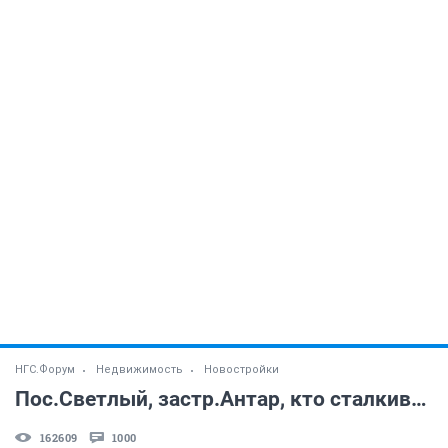
НГС.Форум
Недвижимость
Новостройки
Пос.Светлый, застр.Антар, кто сталкивался? (часть 2)
162609
1000