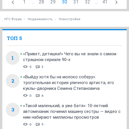
1
...
28
29
30
31
32
...
41
НГС.Форум
Недвижимость
Новостройки
ТОП 5
«Привет, детишки!» Чего вы не знали о самом
1
страшном сериале 90-х
0
3
«Выйду хотя бы на молоко соберу»:
2
трогательная история уличного артиста, его
куклы-дворника Семена Степановича
0
6
«Такой маленький, а уже батя»: 10-летний
3
автомеханик починил машину сестры — видео с
ним набирают миллионы просмотров
0
9