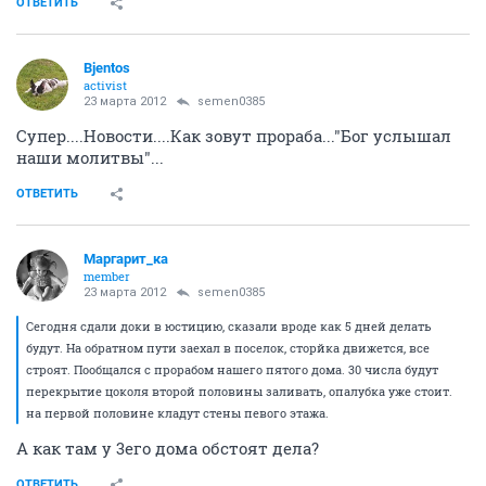
ОТВЕТИТЬ
Bjentos
activist
23 марта 2012
semen0385
Супер....Новости....Как зовут прораба..."Бог услышал
наши молитвы"...
ОТВЕТИТЬ
Маргарит_ка
member
23 марта 2012
semen0385
Сегодня сдали доки в юстицию, сказали вроде как 5 дней делать
будут. На обратном пути заехал в поселок, сторйка движется, все
строят. Пообщался с прорабом нашего пятого дома. 30 числа будут
перекрытие цоколя второй половины заливать, опалубка уже стоит.
на первой половине кладут стены певого этажа.
А как там у 3его дома обстоят дела?
ОТВЕТИТЬ