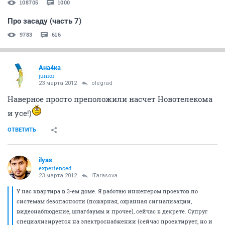
108705
1000
Про засаду (часть 7)
9783
616
Ана4ка
junior
23 марта 2012
olegrad
Наверное просто преположили насчет Новотелекома
и усе!)
ОТВЕТИТЬ
ilyas
experienced
23 марта 2012
ITarasova
У нас квартира в 3-ем доме. Я работаю инженером проектов по
системам безопасности (пожарная, охранная сигнализации,
видеонаблюдение, шлагбаумы и прочее), сейчас в декрете. Супруг
специализируется на электроснабжении (сейчас проектирует, но и