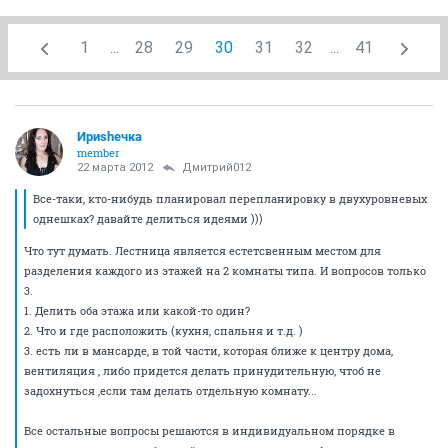
1
...
28
29
30
31
32
...
41
Ириshечка
member
22 марта 2012
Дмитрий012
Все-таки, кто-нибудь планировал перепланировку в двухуровневых
однешках? давайте делиться идеями )))
Что тут думать. Лестница является естетсвенным местом для
разделения каждого из этажей на 2 комнаты типа. И вопросов только
3.
1. Делить оба этажа или какой-то один?
2. Что и где расположить (кухня, спальня и т.д. )
3. есть ли в мансарде, в той части, которая ближе к центру дома,
вентиляция , либо придется делать принудительную, чтоб не
задохнуться ,если там делать отдельную комнату...
Все остальные вопросы решаются в индивидуальном порядке в