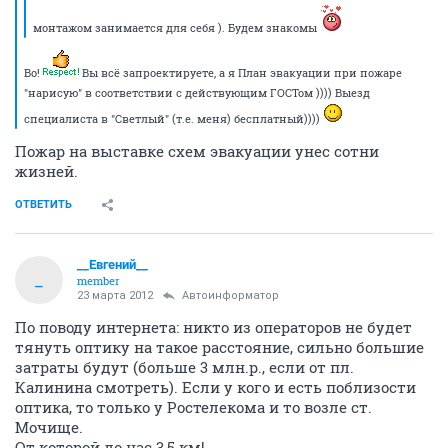
монтажом занимается для себя ). Будем знакомы
Во!
Вы всё запроектируете, а я План эвакуации при пожаре
"нарисую" в соответствии с действующим ГОСТом )))) Выезд
специалиста в "Светлый" (т.е. меня) бесплатный))))
Пожар на выставке схем эвакуации унес сотни
жизней.
ОТВЕТИТЬ
__Евгений__
_
member
23 марта 2012
Автоинформатор
По поводу интернета: никто из операторов не будет
тянуть оптику на такое расстояние, сильно большие
затраты будут (больше 3 млн.р., если от пл.
Калинина смотреть). Если у кого и есть поблизости
оптика, то только у Ростелекома и то возле ст.
Мочище.
От которой до нас 3,5 км!