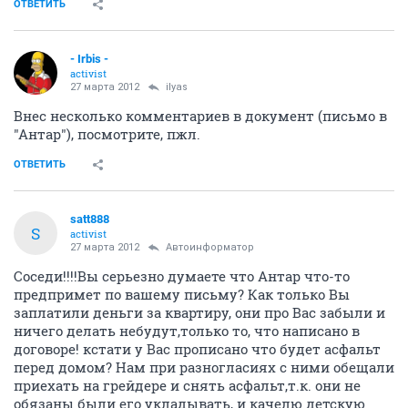
ОТВЕТИТЬ
- Irbis -
activist
27 марта 2012
ilyas
Внес несколько комментариев в документ (письмо в
"Антар"), посмотрите, пжл.
ОТВЕТИТЬ
satt888
S
activist
27 марта 2012
Автоинформатор
Соседи!!!!Вы серьезно думаете что Антар что-то
предпримет по вашему письму? Как только Вы
заплатили деньги за квартиру, они про Вас забыли и
ничего делать небудут,только то, что написано в
договоре! кстати у Вас прописано что будет асфальт
перед домом? Нам при разногласиях с ними обещали
приехать на грейдере и снять асфальт,т.к. они не
обязаны были его укладывать, и качелю детскую