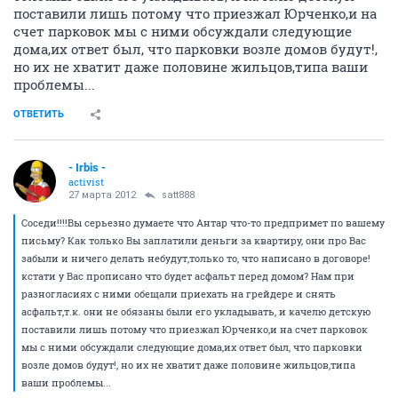
поставили лишь потому что приезжал Юрченко,и на
счет парковок мы с ними обсуждали следующие
дома,их ответ был, что парковки возле домов будут!,
но их не хватит даже половине жильцов,типа ваши
проблемы...
ОТВЕТИТЬ
- Irbis -
activist
27 марта 2012
satt888
Соседи!!!!Вы серьезно думаете что Антар что-то предпримет по вашему
письму? Как только Вы заплатили деньги за квартиру, они про Вас
забыли и ничего делать небудут,только то, что написано в договоре!
кстати у Вас прописано что будет асфальт перед домом? Нам при
разногласиях с ними обещали приехать на грейдере и снять
асфальт,т.к. они не обязаны были его укладывать, и качелю детскую
поставили лишь потому что приезжал Юрченко,и на счет парковок
мы с ними обсуждали следующие дома,их ответ был, что парковки
возле домов будут!, но их не хватит даже половине жильцов,типа
ваши проблемы...