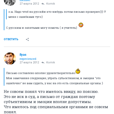
27 марта 2012
Komik
з.ы. Надо чтоб на русскйи кто-нибудь потом письмо проверил:))) У
меня с ошибками туго:)
С русским и запятыми могу помочь ( я учитель)
ОТВЕТИТЬ
ilyas
experienced
27 марта 2012
Komik
Письмо составлено вполне удовлетворительно
Мои замечания следующие, убрать субьективизм, и эмоции "это
ошибочно" не вам судить, у нас на это есть специальные органы :)
Не совсем понял что имелось ввиду, но поясню.
Это не иск в суд, а письмо от граждан поэтому
субъективизм и эмоции вполне допустимы.
Что имелось под специальными органами не совсем
понял.