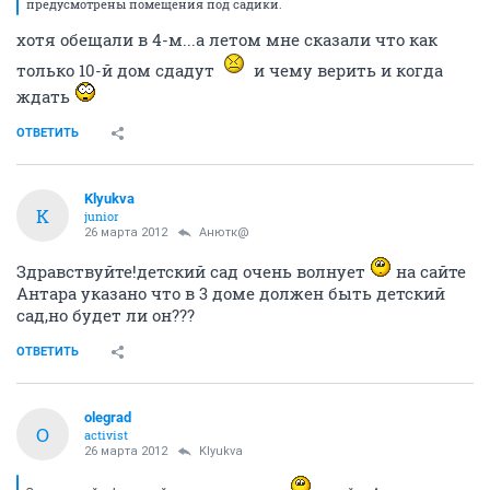
предусмотрены помещения под садики.
хотя обещали в 4-м...а летом мне сказали что как
только 10-й дом сдадут
и чему верить и когда
ждать
ОТВЕТИТЬ
Klyukva
K
junior
26 марта 2012
Анютк@
Здравствуйте!детский сад очень волнует
на сайте
Антара указано что в 3 доме должен быть детский
сад,но будет ли он???
ОТВЕТИТЬ
olegrad
O
activist
26 марта 2012
Klyukva