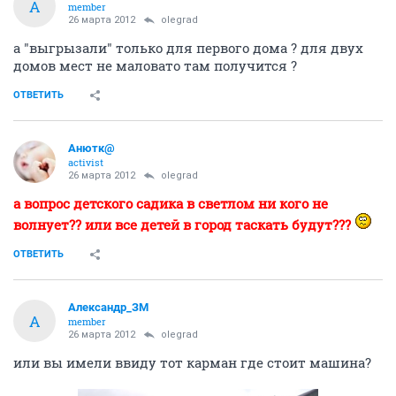
А
member
26 марта 2012
olegrad
а "выгрызали" только для первого дома ? для двух
домов мест не маловато там получится ?
ОТВЕТИТЬ
Анютк@
activist
26 марта 2012
olegrad
а вопрос детского садика в светлом ни кого не
волнует?? или все детей в город таскать будут???
ОТВЕТИТЬ
Александр_ЗМ
А
member
26 марта 2012
olegrad
или вы имели ввиду тот карман где стоит машина?