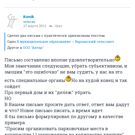
Komik
veteran
27 марта 2012
ilyas
Сделал два письма с практически одинаковым текстом.
Одно
В муниципальное образование – Барлакский сельсовет
Другое в
ООО "Антар"
Письмо составлено вполне удовлетворительно
Мои замечания следующие, убрать субьективизм, и
эмоции "это ошибочно" не вам судить, у нас на это
есть специальные органы
Но на худой конец и так
сойдет.
Про первый дом и их "дележ" убрать.
НО
В Вашем письме просите дать ответ, ответ вам дадут
и что? Новое письмо писать, а время идет.
Я бы письмо формулировал по другому в качестве
примера:
"Просим организовать парковочные места в
количестве 1,1 умноженное на количество квартир",