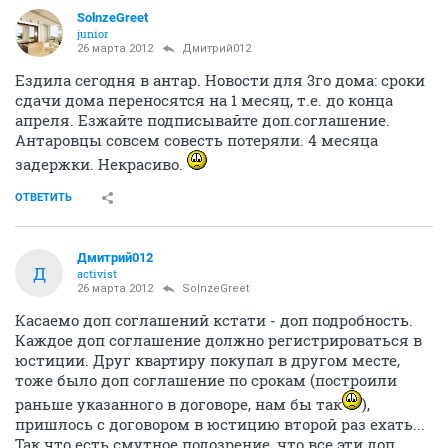
SolnzeGreet
junior
26 марта 2012
Дмитрий012
Ездила сегодня в антар. Новости для 3го дома: сроки
сдачи дома переносятся на 1 месяц, т.е. до конца
апреля. Езжайте подписывайте доп.соглашение.
Антаровцы совсем совесть потеряли. 4 месяца
задержки. Некрасиво.
ОТВЕТИТЬ
Дмитрий012
Д
activist
26 марта 2012
SolnzeGreet
Касаемо доп соглашений кстати - доп подробность.
Каждое доп соглашение должно регистрироваться в
юстиции. Друг квартиру покупал в другом месте,
тоже было доп соглашение по срокам (построили
раньше указанного в договоре, нам бы так
),
пришлось с договором в юстицию второй раз ехать...
Так что есть смутное подозрение, что все эти доп