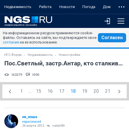
Недвижимость
Работа
Новости
Погода
Дом
На информационном ресурсе применяются cookie-
Согласен
файлы. Оставаясь на сайте, вы подтверждаете свое
согласие
на их использование.
НГС.Форум
Недвижимость
Новостройки
Пос.Светлый, застр.Антар, кто сталкивался? (часть 2)
162279
1000
1
...
15
16
17
18
19
20
21
не_коша
experienced
26 марта 2012
natali80