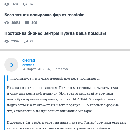
1484
14
Бесплатная полировка фар от mastaka
46631
406
Постройка бизнес центра! Нужна Ваша помощь!
7954
22
olegrad
O
activist
26 марта 2012
ITarasova
я подпишусь... и думаю первый дом весь подпишется
И наша квартира подпишется. Причем мы готовы подъехать, куда
нужно, для реальной подписи. Но перед этим давайте все-таки
попробуем проанализировать, сколько РЕАЛЬНЫХ людей готово
подписаться, а то окажется в итоге порядка 10-15 человек с форума.
что, естественно, не привлечет внимание "Антара"....
И хотелось бы, чтобы в ответ на наше письмо, "Антар" все-таки
озвучил
свои возможности и желаемые варианты решения проблемы