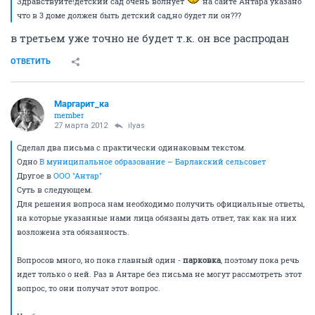
Здравствуйте!детский сад очень волнует
на сайте Антара указано
что в 3 доме должен быть детский сад,но будет ли он???
в третьем уже точно не будет т.к. он все распродан
ОТВЕТИТЬ
Маргарит_ка
member
27 марта 2012
ilyas
Сделал два письма с практически одинаковым текстом.
Одно
В муниципальное образование – Барлакский сельсовет
Другое в
ООО "Антар"
Суть в следующем.
Для решения вопроса нам необходимо получить официальные ответы,
на которые указанные нами лица обязаны дать ответ, так как на них
возложена эта обязанность.
Вопросов много, но пока главный один -
парковка
, поэтому пока речь
идет только о ней. Раз в Антаре без письма не могут рассмотреть этот
вопрос, то они получат этот вопрос.