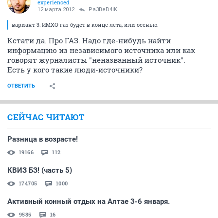
experienced
12 марта 2012
Pa3BeD4iK
вариант 3: ИМХО газ будет в конце лета, или осенью.
Кстати да. Про ГАЗ. Надо где-нибудь найти
информацию из независимого источника или как
говорят журналисты "неназванный источник".
Есть у кого такие люди-источники?
ОТВЕТИТЬ
СЕЙЧАС ЧИТАЮТ
Разница в возрасте!
19166
112
КВИЗ БЗ! (часть 5)
174705
1000
Активный конный отдых на Алтае 3-6 января.
9585
16