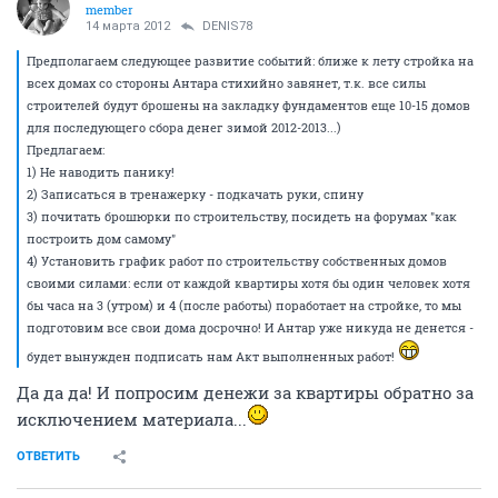
member
14 марта 2012
DENIS78
Предполагаем следующее развитие событий: ближе к лету стройка на
всех домах со стороны Антара стихийно завянет, т.к. все силы
строителей будут брошены на закладку фундаментов еще 10-15 домов
для последующего сбора денег зимой 2012-2013...)
Предлагаем:
1) Не наводить панику!
2) Записаться в тренажерку - подкачать руки, спину
3) почитать брошюрки по строительству, посидеть на форумах "как
построить дом самому"
4) Установить график работ по строительству собственных домов
своими силами: если от каждой квартиры хотя бы один человек хотя
бы часа на 3 (утром) и 4 (после работы) поработает на стройке, то мы
подготовим все свои дома досрочно! И Антар уже никуда не денется -
будет вынужден подписать нам Акт выполненных работ!
Да да да! И попросим денежи за квартиры обратно за
исключением материала...
ОТВЕТИТЬ