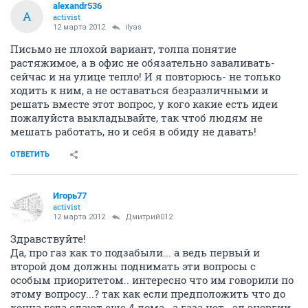
alexandr536
A
activist
12 марта 2012
ilyas
Письмо не плохой вариант, толпа понятие
растяжимое, а в офис не обязательно заваливать-
сейчас и на улице тепло! И я повторюсь- не только
ходить к ним, а не оставаться безразличными и
решать вместе этот вопрос, у кого какие есть идеи
пожалуйста выкладывайте, так чтоб людям не
мешать работать, но и себя в обиду не давать!
ОТВЕТИТЬ
Игорь77
activist
12 марта 2012
Дмитрий012
Здравствуйте!
Да, про газ как то подзабыли... а ведь первый и
второй дом должны поднимать эти вопросы с
особым приоритетом.. интересно что им говорили по
этому вопросу...? так как если предположить что до
конца года сдают еще 4 дома.. а газа нет.. эл.энергии