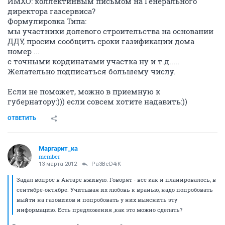
ИМХО: коллектинвым письмом на Генерального
директора газсервиса?
Формулировка Типа:
мы участники долевого строительства на основании
ДДУ, просим сообщить сроки газификации дома
номер ...
с точными кординатами участка ну и т.д.....
Желательно подписаться большему числу.
Если не поможет, можно в приемную к
губернатору:))) если совсем хотите надавить:))
ОТВЕТИТЬ
Маргарит_ка
member
13 марта 2012
Pa3BeD4iK
Задал вопрос в Антаре вживую. Говорят - все как и планировалось, в
сентябре-октябре. Учитывая их любовь к вранью, надо попробовать
выйти на газовиков и попробовать у них выяснить эту
информацию. Есть предложения ,как это можно сделать?