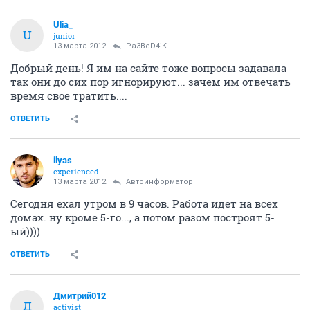
Ulia_
U
junior
13 марта 2012
Pa3BeD4iK
Добрый день! Я им на сайте тоже вопросы задавала
так они до сих пор игнорируют... зачем им отвечать
время свое тратить....
ОТВЕТИТЬ
ilyas
experienced
13 марта 2012
Автоинформатор
Сегодня ехал утром в 9 часов. Работа идет на всех
домах. ну кроме 5-го..., а потом разом построят 5-
ый))))
ОТВЕТИТЬ
Дмитрий012
Д
activist