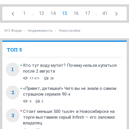
1
...
13
14
15
16
17
...
41
НГС.Форум
Недвижимость
Новостройки
ТОП 5
Кто тут воду мутит? Почему нельзя купаться
1
после 2 августа
17 411
28
«Привет, детишки!» Чего вы не знали о самом
2
страшном сериале 90-х
0
3
Стоит меньше 500 тысяч: в Новосибирске на
3
торги выставили серый Infiniti — его заложил
владелец