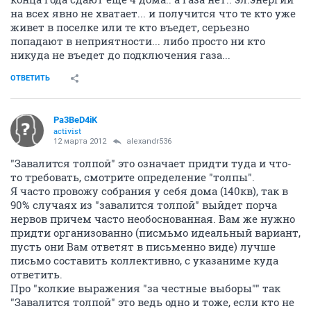
на всех явно не хватает... и получится что те кто уже
живет в поселке или те кто въедет, серьезно
попадают в неприятности... либо просто ни кто
никуда не въедет до подключения газа...
ОТВЕТИТЬ
Pa3BeD4iK
activist
12 марта 2012
alexandr536
"Завалится толпой" это означает придти туда и что-
то требовать, смотрите определение "толпы".
Я часто провожу собрания у себя дома (140кв), так в
90% случаях из "завалится толпой" выйдет порча
нервов причем часто необоснованная. Вам же нужно
придти организованно (писмьмо идеальный вариант,
пусть они Вам ответят в письменно виде) лучше
письмо составить коллективно, с указаниме куда
ответить.
Про "колкие выражения "за честные выборы"" так
"Завалится толпой" это ведь одно и тоже, если кто не