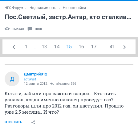
НГС.Форум
Недвижимость
Новостройки
Пос.Светлый, застр.Антар, кто сталкивался? (часть 2)
162340
1000
1
...
13
14
15
16
17
...
41
Дмитрий012
Д
activist
12 марта 2012
alexandr536
Кстати, забыли про важный вопрос... Кто-нить
узнавал, когда именно наконец проведут газ?
Разговоры шли про 2012 год, он наступил. Прошло
уже 2,5 месяца.. И что?
ОТВЕТИТЬ