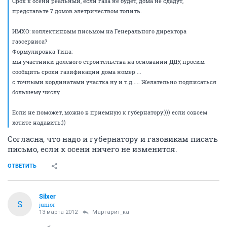
Срок к осени реальный, если газа не будет, дома не сдадут,
представьте 7 домов элетричеством топить.
ИМХО: коллектинвым письмом на Генерального директора
газсервиса?
Формулировка Типа:
мы участники долевого строительства на основании ДДУ, просим
сообщить сроки газификации дома номер ...
с точными кординатами участка ну и т.д..... Желательно подписаться
большему числу.
Если не поможет, можно в приемную к губернатору:))) если совсем
хотите надавить:))
Согласна, что надо и губернатору и газовикам писать
письмо, если к осени ничего не изменится.
ОТВЕТИТЬ
Silxer
S
junior
13 марта 2012
Маргарит_ка