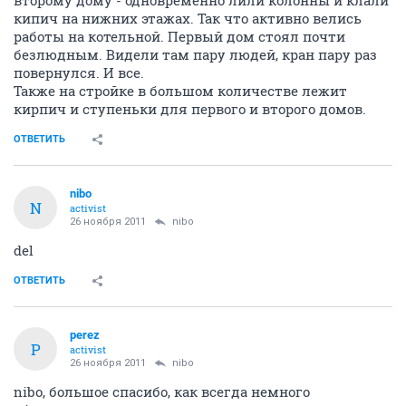
второму дому - одновременно лили колонны и клали
кипич на нижних этажах. Так что активно велись
работы на котельной. Первый дом стоял почти
безлюдным. Видели там пару людей, кран пару раз
повернулся. И все.
Также на стройке в большом количестве лежит
кирпич и ступеньки для первого и второго домов.
ОТВЕТИТЬ
nibo
N
activist
26 ноября 2011
nibo
del
ОТВЕТИТЬ
perez
P
activist
26 ноября 2011
nibo
nibo, большое спасибо, как всегда немного