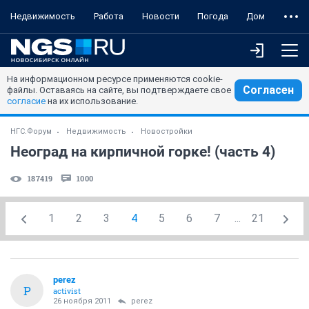
Недвижимость
Работа
Новости
Погода
Дом
На информационном ресурсе применяются cookie-
Согласен
файлы. Оставаясь на сайте, вы подтверждаете свое
согласие
на их использование.
НГС.Форум
Недвижимость
Новостройки
Неоград на кирпичной горке! (часть 4)
187419
1000
1
2
3
4
5
6
7
...
21
perez
P
activist
26 ноября 2011
perez