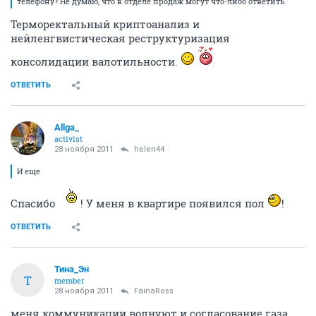
телефону? Не думаю, что в отделе продаж могут что-либо ответить.
Терморектальный криптоанализ и
нейленгвистическая реструктуризация
консолидации валотильности.
ОТВЕТИТЬ
Allga_
activist
28 ноября 2011
helen44
И еще
Спасибо
! У меня в квартире появился пол
!
ОТВЕТИТЬ
Тина_Эн
Т
member
28 ноября 2011
FainaRoss
меня коммуникации волнуют и согласование газа.