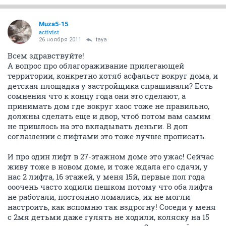
Muza5-15
activist
26 ноября 2011
taya
Всем здравствуйте!
А вопрос про облагораживание прилегающей
территории, конкретно хотяб асфальст вокруг дома, и
детская площадка у застройщика спрашивали? Есть
сомнения что к концу года они это сделают, а
принимать дом где вокруг хаос тоже не правильно,
должны сделать еще и двор, чтоб потом вам самим
не пришлось на это вкладывать деньги. В доп
соглашении с лифтами это тоже лучше прописать.
И про один лифт в 27-этажном доме это ужас! Сейчас
живу тоже в новом доме, и тоже ждала его сдачи, у
нас 2 лифта, 16 этажей, у меня 15й, первые пол года
ооочень часто ходили пешком потому что оба лифта
не работали, постоянно ломались, их не могли
настроить, как вспомню так вздрогну! Соседи у меня
с 2мя детьми даже гулять не ходили, коляску на 15