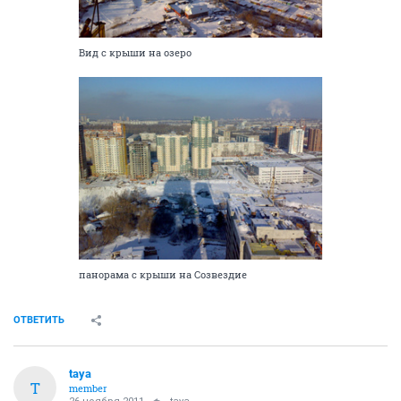
Вид с крыши на озеро
панорама с крыши на Созвездие
ОТВЕТИТЬ
taya
T
member