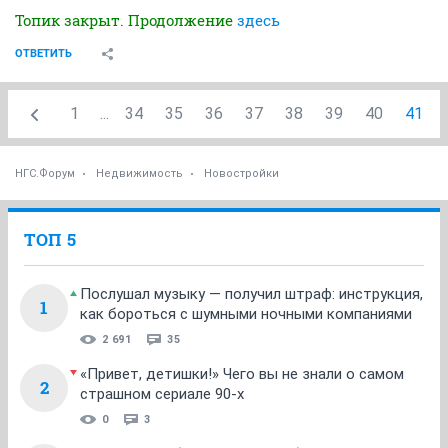
Топик закрыт. Продолжение
здесь
ОТВЕТИТЬ
1
...
34
35
36
37
38
39
40
41
НГС.Форум
Недвижимость
Новостройки
ТОП 5
Послушал музыку — получил штраф: инструкция,
1
как бороться с шумными ночными компаниями
2 691
35
«Привет, детишки!» Чего вы не знали о самом
2
страшном сериале 90-х
0
3