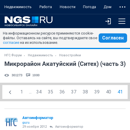
Недвижимость
Работа
Новости
Погода
Дом
На информационном ресурсе применяются cookie-
Согласен
файлы. Оставаясь на сайте, вы подтверждаете свое
согласие
на их использование.
НГС.Форум
Недвижимость
Новостройки
Микрорайон Акатуйский (Ситех) (часть 3)
301273
1000
1
...
34
35
36
37
38
39
40
41
Автоинформатор
guru
29 ноября 2012
Автоинформатор