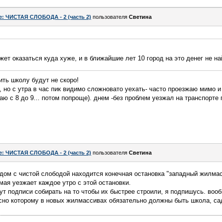
e: ЧИСТАЯ СЛОБОДА - 2 (часть 2)
пользователя
Светина
ет оказаться куда хуже, и в ближайшие лет 10 город на это денег не най
ить школу будут не скоро!
, но с утра в час пик видимо сложновато уехать- часто проезжаю мимо и
маю с 8 до 9... потом попроще). днем -без проблем уезжал на транспорте
e: ЧИСТАЯ СЛОБОДА - 2 (часть 2)
пользователя
Светина
ядом с чистой слободой находится конечная остановка "западный жилмас
мая уезжает каждое утро с этой остановки.
дут подписи собирать на то чтобы их быстрее строили, я подпишусь. воо
сно которому в новых жилмассивах обязательно должны быть школа, са