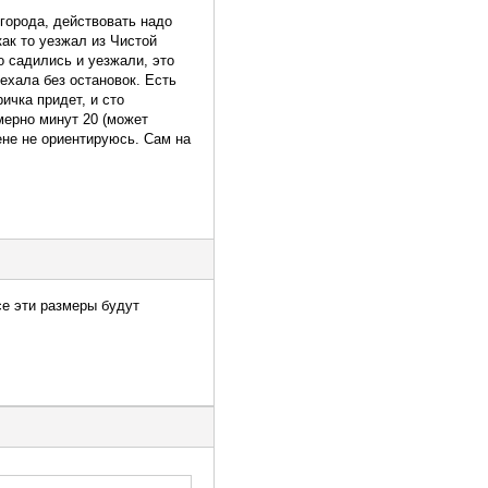
города, действовать надо
ак то уезжал из Чистой
о садились и уезжали, это
ехала без остановок. Есть
ичка придет, и сто
мерно минут 20 (может
ене не ориентируюсь. Сам на
се эти размеры будут