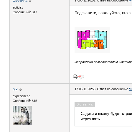
Светина
17.06.11 20:51
Ответ на сообщение
Ч
activist
Сообщений: 317
Подскажите, пожалуйста, кто зн
Исправлено пользователем Светина (
nix
17.06.11 20:53
Ответ на сообщение
Ч
experienced
Сообщений: 815
В ответ на:
Садики и школу будет строит
через пять.