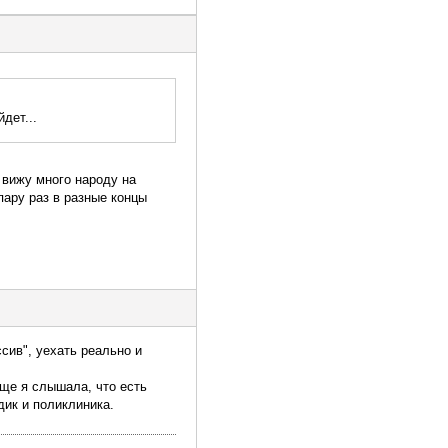
дет...
 вижу много народу на
 пару раз в разные концы
сив", уехать реально и
бще я слышала, что есть
дик и поликлиника.