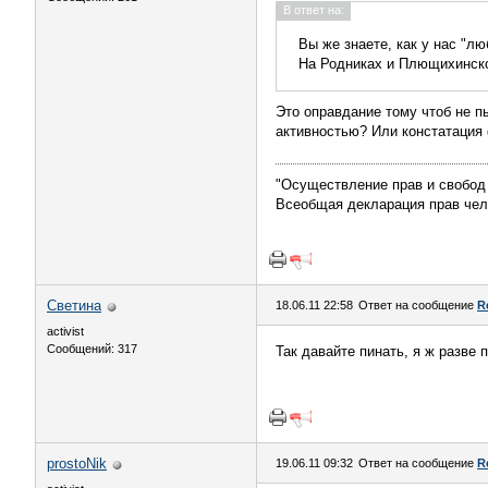
В ответ на:
Вы же знаете, как у нас "л
На Родниках и Плющихинско
Это оправдание тому чтоб не п
активностью? Или констатация ф
"Осуществление прав и свобод 
Всеобщая декларация прав чел
Светина
18.06.11 22:58
Ответ на сообщение
R
activist
Сообщений: 317
Так давайте пинать, я ж разве 
prostoNik
19.06.11 09:32
Ответ на сообщение
R