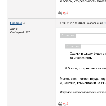
Я боюсь, что реальность может 
Светина
17.06.11 20:59
Ответ на сообщение
R
activist
Сообщений: 317
В ответ на:
В ответ на:
Садики и школу будет стр
то и через пять.
Я боюсь, что реальность мож
Может, стоит какие-нибудь под
И, конечно, комментарии на НГ
Исправлено пользователем Светина (