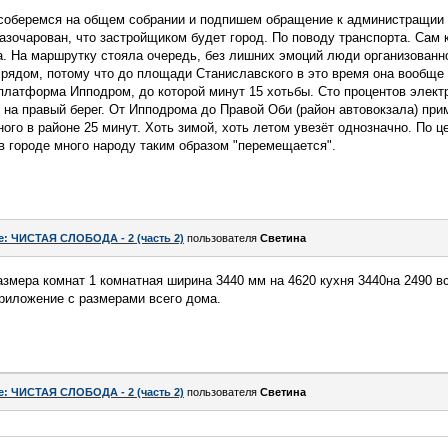
 соберемся на общем собрании и подпишем обращение к администращии 
азочарован, что застройщиком будет город. По поводу транспорта. Сам к
ра. На маршрутку стояла очередь, без лишних эмоций люди организованн
 рядом, потому что до площади Станиславского в это время она вообще 
платформа Ипподром, до которой минут 15 хотьбы. Сто процентов электр
а правый берег. От Ипподрома до Правой Оби (район автовокзала) при
ого в районе 25 минут. Хоть зимой, хоть летом увезёт однозначно. По ц
 в городе много народу таким образом "перемещается".
e: ЧИСТАЯ СЛОБОДА - 2 (часть 2)
пользователя
Светина
азмера комнат 1 комнатная ширина 3440 мм на 4620 кухня 3440на 2490 в
приложение с размерами всего дома.
e: ЧИСТАЯ СЛОБОДА - 2 (часть 2)
пользователя
Светина