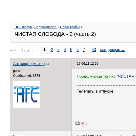
НГС.Форум
/
Недвижимость
/
Новостройки
/
ЧИСТАЯ СЛОБОДА - 2 (часть 2)
1
2
3
4
5
6
7
..
40
←
предыдущая
следующая
→
Автоинформатор
17.06.11 12:36
guru
Сообщений: 6878
Продолжение топика
"ЧИСТАЯ 
Телепаты в отпуске