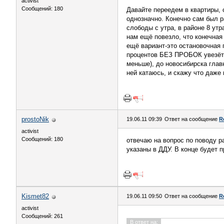
activist
Сообщений: 180
Давайте переедем в квартиры,
однозначно. Конечно сам был р
слободы с утра, в районе 8 ут
нам ещё повезло, что конечная
ещё вариант-это остановочная 
процентов БЕЗ ПРОБОК увезёт н
меньше), до новосибирска главн
ней катаюсь, и скажу что даже
prostoNik
19.06.11 09:39
Ответ на сообщение
R
activist
Сообщений: 180
отвечаю на вопрос по поводу р
указаны в ДДУ. В конце будет 
Kismet82
19.06.11 09:50
Ответ на сообщение
R
activist
Сообщений: 261
В ответ на: