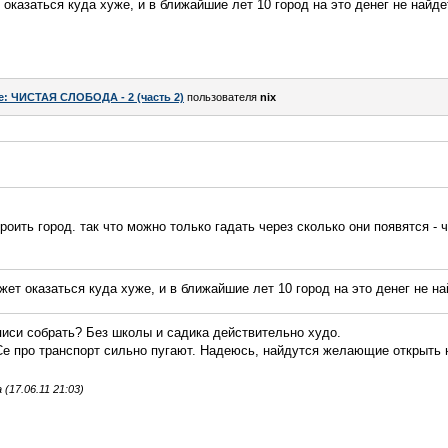
оказаться куда хуже, и в ближайшие лет 10 город на это денег не найде
e: ЧИСТАЯ СЛОБОДА - 2 (часть 2)
пользователя
nix
оить город. так что можно только гадать через сколько они появятся - че
ет оказаться куда хуже, и в ближайшие лет 10 город на это денег не на
писи собрать? Без школы и садика действительно худо.
Се про транспорт сильно пугают. Надеюсь, найдутся желающие открыть 
17.06.11 21:03)