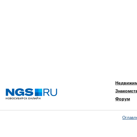
Недвижи
Знакомст
Форум
Оглавл