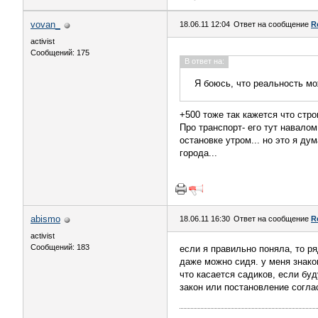
vovan_
18.06.11 12:04
Ответ на сообщение
R
activist
Сообщений: 175
В ответ на:
Я боюсь, что реальность мож
+500 тоже так кажется что стро
Про транспорт- его тут навалом
остановке утром... но это я ду
города...
abismo
18.06.11 16:30
Ответ на сообщение
R
activist
Сообщений: 183
если я правильно поняла, то р
даже можно сидя. у меня знако
что касается садиков, если бу
закон или постановление согла