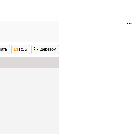
чать
RSS
Деревом