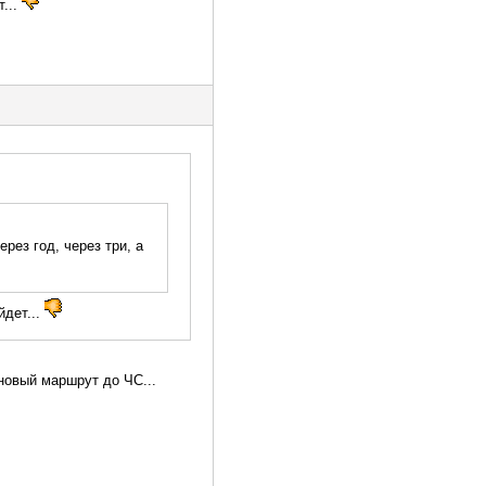
т...
рез год, через три, а
йдет...
новый маршрут до ЧС...