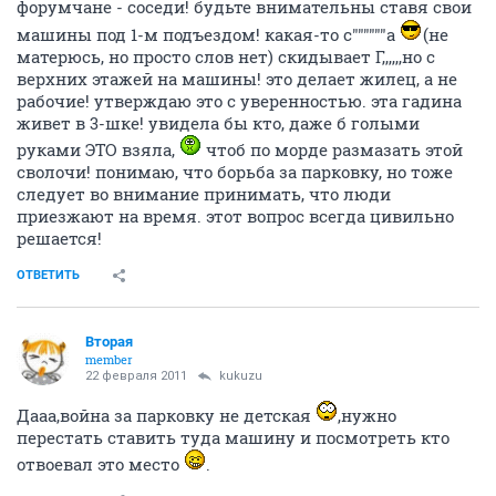
форумчане - соседи! будьте внимательны ставя свои
машины под 1-м подъездом! какая-то с""""""а
(не
матерюсь, но просто слов нет) скидывает Г,,,,,,но с
верхних этажей на машины! это делает жилец, а не
рабочие! утверждаю это с уверенностью. эта гадина
живет в 3-шке! увидела бы кто, даже б голыми
руками ЭТО взяла,
чтоб по морде размазать этой
сволочи! понимаю, что борьба за парковку, но тоже
следует во внимание принимать, что люди
приезжают на время. этот вопрос всегда цивильно
решается!
ОТВЕТИТЬ
Вторая
member
22 февраля 2011
kukuzu
Дааа,война за парковку не детская
,нужно
перестать ставить туда машину и посмотреть кто
отвоевал это место
.