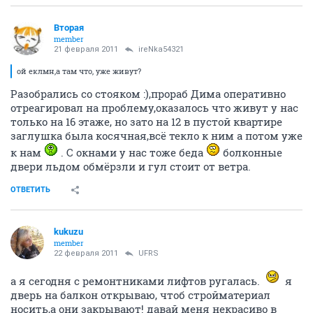
Вторая
member
21 февраля 2011
ireNka54321
ой еклмн,а там что, уже живут?
Разобрались со стояком :),прораб Дима оперативно
отреагировал на проблему,оказалось что живут у нас
только на 16 этаже, но зато на 12 в пустой квартире
заглушка была косячная,всё текло к ним а потом уже
к нам
. С окнами у нас тоже беда
болконные
двери льдом обмёрзли и гул стоит от ветра.
ОТВЕТИТЬ
kukuzu
member
22 февраля 2011
UFRS
а я сегодня с ремонтниками лифтов ругалась.
я
дверь на балкон открываю, чтоб стройматериал
носить,а они закрывают! давай меня некрасиво в