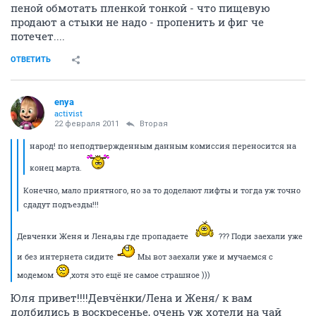
пеной обмотать пленкой тонкой - что пищевую
продают а стыки не надо - пропенить и фиг че
потечет....
ОТВЕТИТЬ
enya
activist
22 февраля 2011
Вторая
народ! по неподтвержденным данным комиссия переносится на
конец марта.
Конечно, мало приятного, но за то доделают лифты и тогда уж точно
сдадут подъезды!!!
Девченки Женя и Лена,вы где пропадаете
??? Поди заехали уже
и без интернета сидите
Мы вот заехали уже и мучаемся с
модемом
,хотя это ещё не самое страшное )))
Юля привет!!!!Девчёнки/Лена и Женя/ к вам
долбились в воскресенье, очень уж хотели на чай