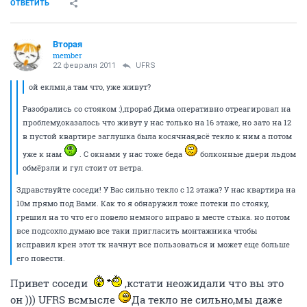
ОТВЕТИТЬ
Вторая
member
22 февраля 2011
UFRS
ой еклмн,а там что, уже живут?
Разобрались со стояком :),прораб Дима оперативно отреагировал на
проблему,оказалось что живут у нас только на 16 этаже, но зато на 12
в пустой квартире заглушка была косячная,всё текло к ним а потом
уже к нам
. С окнами у нас тоже беда
болконные двери льдом
обмёрзли и гул стоит от ветра.
Здравствуйте соседи! У Вас сильно текло с 12 этажа? У нас квартира на
10м прямо под Вами. Как то я обнаружил тоже потеки по стояку,
грешил на то что его повело немного вправо в месте стыка. но потом
все подсохло.думаю все таки пригласить монтажника чтобы
исправил крен этот тк начнут все пользоваться и может еще больше
его повести.
Привет соседи
,кстати неожидали что вы это
он ))) UFRS всмысле
Да текло не сильно,мы даже