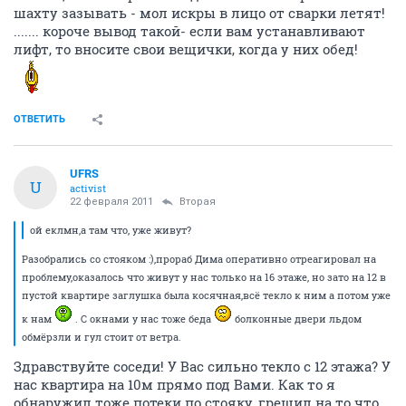
шахту зазывать - мол искры в лицо от сварки летят!
....... короче вывод такой- если вам устанавливают
лифт, то вносите свои вещички, когда у них обед!
ОТВЕТИТЬ
UFRS
U
activist
22 февраля 2011
Вторая
ой еклмн,а там что, уже живут?
Разобрались со стояком :),прораб Дима оперативно отреагировал на
проблему,оказалось что живут у нас только на 16 этаже, но зато на 12 в
пустой квартире заглушка была косячная,всё текло к ним а потом уже
к нам
. С окнами у нас тоже беда
болконные двери льдом
обмёрзли и гул стоит от ветра.
Здравствуйте соседи! У Вас сильно текло с 12 этажа? У
нас квартира на 10м прямо под Вами. Как то я
обнаружил тоже потеки по стояку, грешил на то что