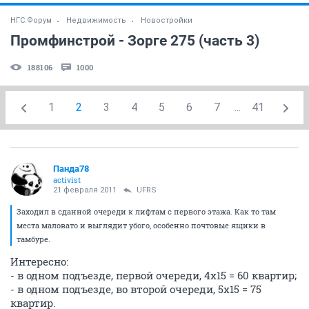
НГС.Форум
Недвижимость
Новостройки
Промфинстрой - Зорге 275 (часть 3)
188106
1000
1
2
3
4
5
6
7
...
41
Панда78
activist
21 февраля 2011
UFRS
Заходил в сданной очереди к лифтам с первого этажа. Как то там
места маловато и выглядит убого, особенно почтовые ящики в
тамбуре.
Интересно:
- в одном подъезде, первой очереди, 4х15 = 60 квартир;
- в одном подъезде, во второй очереди, 5х15 = 75
квартир.