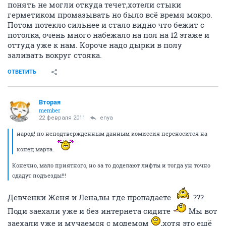
понять не могли откуда течет,хотели стыки
герметиком промазывать но было всё время мокро.
Потом потекло сильнее и стало видно что бежит с
потолка, очень много набежало на пол на 12 этаже и
оттуда уже к нам. Короче надо дырки в полу
заливать вокруг стояка.
ОТВЕТИТЬ
Вторая
member
22 февраля 2011
enya
народ! по неподтвержденным данным комиссия переносится на
конец марта.
Конечно, мало приятного, но за то доделают лифты и тогда уж точно
сдадут подъезды!!!
Девченки Женя и Лена,вы где пропадаете
???
Поди заехали уже и без интернета сидите
Мы вот
заехали уже и мучаемся с модемом
,хотя это ещё