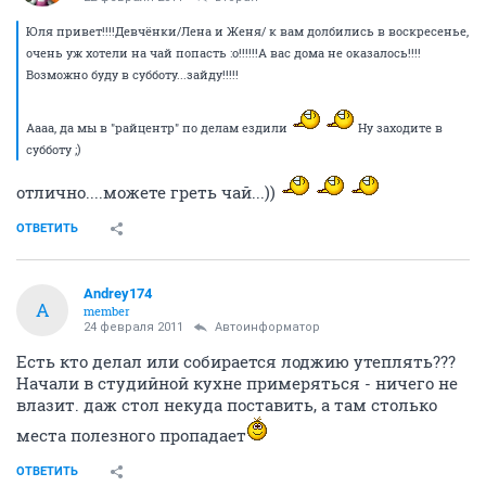
Юля привет!!!!Девчёнки/Лена и Женя/ к вам долбились в воскресенье,
очень уж хотели на чай попасть :o!!!!!!А вас дома не оказалось!!!!
Возможно буду в субботу...зайду!!!!!
Аааа, да мы в "райцентр" по делам ездили
Ну заходите в
субботу ;)
отлично....можете греть чай...))
ОТВЕТИТЬ
Andrey174
A
member
24 февраля 2011
Автоинформатор
Есть кто делал или собирается лоджию утеплять???
Начали в студийной кухне примеряться - ничего не
влазит. даж стол некуда поставить, а там столько
места полезного пропадает
ОТВЕТИТЬ