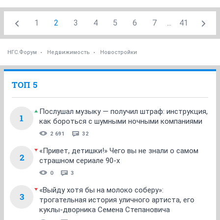
1
2
3
4
5
6
7
...
41
НГС.Форум
Недвижимость
Новостройки
ТОП 5
Послушал музыку — получил штраф: инструкция,
1
как бороться с шумными ночными компаниями
2 691
32
«Привет, детишки!» Чего вы не знали о самом
2
страшном сериале 90-х
0
3
«Выйду хотя бы на молоко соберу»:
3
трогательная история уличного артиста, его
куклы-дворника Семена Степановича