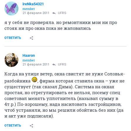
ireNka54321
member
21 февраля 2011
UFRS
я у себя не проверяла. но ремонтники мои ни про
стояк ни про окна пока не жаловались
ОТВЕТИТЬ
Haaron
member
21 февраля 2011
UFRS
Когда на улице ветер, окна свистят не хуже Соловья-
разбойника
, фирма которая ставила окна – уже не
существует (так сказал Дима). Система на окнах
простая, но отрегулировать ее нельзя, посему спец
советовал менять уплотнитель (называл сумму в
4т.р.) По-хорошему, нада насиловать застройщиков,
чтоб устраняли, но мы решили обойтись без них (да
и акт уже подписали).
ОТВЕТИТЬ