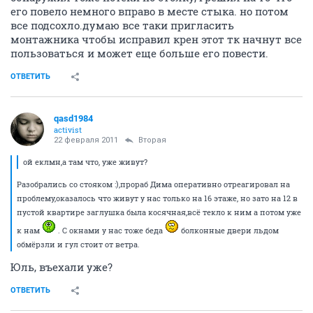
его повело немного вправо в месте стыка. но потом
все подсохло.думаю все таки пригласить
монтажника чтобы исправил крен этот тк начнут все
пользоваться и может еще больше его повести.
ОТВЕТИТЬ
qasd1984
activist
22 февраля 2011
Вторая
ой еклмн,а там что, уже живут?
Разобрались со стояком :),прораб Дима оперативно отреагировал на
проблему,оказалось что живут у нас только на 16 этаже, но зато на 12 в
пустой квартире заглушка была косячная,всё текло к ним а потом уже
к нам
. С окнами у нас тоже беда
болконные двери льдом
обмёрзли и гул стоит от ветра.
Юль, въехали уже?
ОТВЕТИТЬ