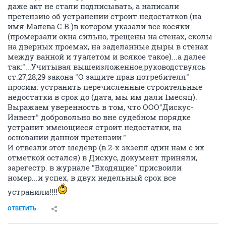
даже акт не стали подписывать, а написали
претензию об устранении строит.недостатков (на
имя Малева С.В.)в котором указали все косяки
(промерзали окна сильно, трещены на стенах, сколы
на дверных проемах, на заделанные дыры в стенах
между ванной и туалетом и всякое такое)...а далее
так:"...Учитывая вышеизложенное,руководствуясь
ст.27,28,29 закона "О защите прав потребителя"
просим: устранить перечисленные строительные
недостатки в срок до (дата, мы им дали 1месяц).
Выражаем уверенность в том, что ООО"Дискус-
Инвест" добровольно во вне судебном порядке
устранит имеющиеся строит.недостатки, на
основании данной претензии."
И отвезли этот шедевр (в 2-х экзепл.один нам с их
отметкой остался) в Дискус, документ приняли,
зарегестр. в журнале "Входящие" присвоили
номер...и успех, в двух недельный срок все
устранили!!!!
ОТВЕТИТЬ