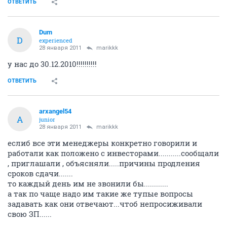
ОТВЕТИТЬ
Dum
D
experienced
28 января 2011
marikkk
у нас до 30.12.2010!!!!!!!!!!
ОТВЕТИТЬ
arxangel54
A
junior
28 января 2011
marikkk
еслиб все эти менеджеры конкретно говорили и
работали как положено с инвесторами...........сообщали
, приглашали , объясняли.....причины продления
сроков сдачи.......
то каждый день им не звонили бы............
а так по чаще надо им такие же тупые вопросы
задавать как они отвечают...чтоб непросиживали
свою ЗП......