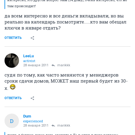
там происходит!
да всем интересно и все деньги вкладывали, но вы
реально на календарь посмотрите.....кто вам обещал
ключи в январе отдать?
ОТВЕТИТЬ
LeeLu
activist
28 января 2011
marikkk
судя по тому, как часто меняются у менеджеров
сроки сдачи домов, МОЖЕТ наш первый будет из 30-
х.
ОТВЕТИТЬ
Dum
D
experienced
28 января 2011
marikkk
люди, я балдею, через день звоните в Д+ и одни и теже вопросы