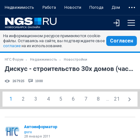
Недвижимость
Работа
Новости
Погода
Дом
На информационном ресурсе применяются cookie-
Согласен
файлы. Оставаясь на сайте, вы подтверждаете свое
согласие
на их использование.
НГС.Форум
Недвижимость
Новостройки
Дискус - строительство 30х домов (часть 4)
267925
1000
1
2
3
4
5
6
7
8
...
21
Автоинформатор
guru
28 января 2011