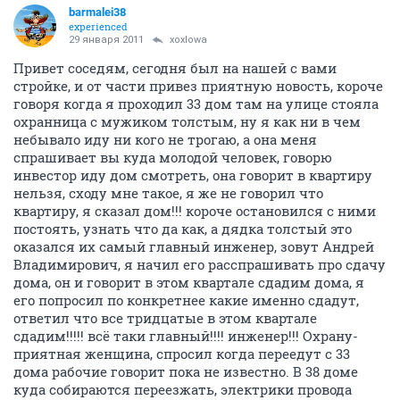
barmalei38
experienced
29 января 2011
xoxlowa
Привет соседям, сегодня был на нашей с вами
стройке, и от части привез приятную новость, короче
говоря когда я проходил 33 дом там на улице стояла
охранница с мужиком толстым, ну я как ни в чем
небывало иду ни кого не трогаю, а она меня
спрашивает вы куда молодой человек, говорю
инвестор иду дом смотреть, она говорит в квартиру
нельзя, сходу мне такое, я же не говорил что
квартиру, я сказал дом!!! короче остановился с ними
постоять, узнать что да как, а дядка толстый это
оказался их самый главный инженер, зовут Андрей
Владимирович, я начил его расспрашивать про сдачу
дома, он и говорит в этом квартале сдадим дома, я
его попросил по конкретнее какие именно сдадут,
ответил что все тридцатые в этом квартале
сдадим!!!!! всё таки главный!!!! инженер!!! Охрану-
приятная женщина, спросил когда переедут с 33
дома рабочие говорит пока не известно. В 38 доме
куда собираются переезжать, электрики провода