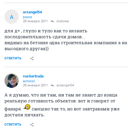
arxangel54
A
junior
28 января 2011
xoxlowa
для д+ , глупо и тупо как то незнать
последовательность сдачи домов...
видимо на бетонке одна строительная компания а на
высоцкого другая))
ОТВЕТИТЬ
rusGertruda
activist
28 января 2011
arxangel54
А я думаю, что ни там, ни там не знают до конца
реальную готовность объектов. вот и говорят от
фанаря
смешно так то, но вот завтраками уже
достали пичкать.
ОТВЕТИТЬ