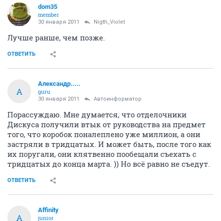
dom35
member
30 января 2011
Nigth_Violet
Лучше ранше, чем позже.
ОТВЕТИТЬ
Александр.....
А
guru
30 января 2011
Автоинформатор
Порассуждаю. Мне думается, что отделочники
Дискуса получили втык от руководства на предмет
того, что коробок поналеплено уже миллион, а они
застряли в тридцатых. И может быть, после того как
их поругали, они клятвенно пообещали съехать с
тридцатых до конца марта. )) Но всё равно не съедут.
ОТВЕТИТЬ
Affinity
A
junior