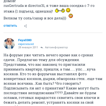
домов!
rusGertruda и director31, я тоже ваша соседка с 7-го
этажа (1 подъезд, однешка)!
Велком ту соль/сахар и все дела)))
ОТВЕТИТЬ
Feya0380
experienced
28 января 2011
Автоинформатор
На форуме уже читать нечего кроме как о сроках
сдачи...Предлагаю тему для обсуждения.
Представим, что нас наконец то пригласили
принимать квартиру, пришли, а там......упс.....куча
косяков. Кто то из форумчан выставлял фото
конкретных косяков, дырки, обморозка стен...еще там
всякая всячина...Как быть? Что говорить?
Подписывать ли акт о принятии? Какие могут быть
последствия неподписания????? Давайте не будем
ослами, готовых нарадостях схватить свои ключи и
бежать делать ремонт, устранять косяки за свой