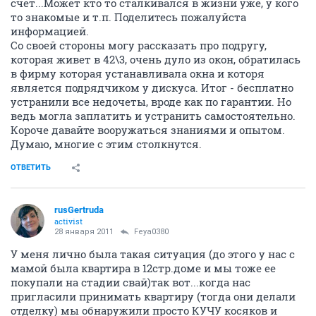
счет...Может кто то сталкивался в жизни уже, у кого
то знакомые и т.п. Поделитесь пожалуйста
информацией.
Со своей стороны могу рассказать про подругу,
которая живет в 42\3, очень дуло из окон, обратилась
в фирму которая устанавливала окна и которя
является подрядчиком у дискуса. Итог - бесплатно
устранили все недочеты, вроде как по гарантии. Но
ведь могла заплатить и устранить самостоятельно.
Короче давайте вооружаться знаниями и опытом.
Думаю, многие с этим столкнутся.
ОТВЕТИТЬ
rusGertruda
activist
28 января 2011
Feya0380
У меня лично была такая ситуация (до этого у нас с
мамой была квартира в 12стр.доме и мы тоже ее
покупали на стадии свай)так вот...когда нас
пригласили принимать квартиру (тогда они делали
отделку) мы обнаружили просто КУЧУ косяков и