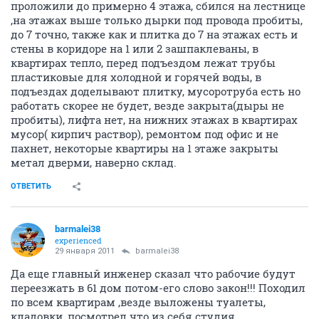
проложили до примерно 4 этажа, сбился на лестнице
,на этажах выше только дырки под провода пробиты,
до 7 точно, также как и плитка до 7 на этажах есть и
стены в коридоре на 1 или 2 зашпаклеваны, в
квартирах тепло, перед подъездом лежат трубы
пластиковые для холодной и горячей воды, в
подъездах доделывают плитку, мусоротруба есть но
работать скорее не будет, везде закрыта(дыры не
пробиты), лифта нет, на нижних этажах в квартирах
мусор( кирпич раствор), ремонтом под офис и не
пахнет, некоторые квартиры на 1 этаже закрыты
метал дверми, наверно склад.
ОТВЕТИТЬ
barmalei38
experienced
29 января 2011
barmalei38
Да еще главный инженер сказал что рабочие будут
переезжать в 61 дом потом-его слово закон!!! Походил
по всем квартирам ,везде выложены туалеты,
кладовки, посмотрел что из себя студия