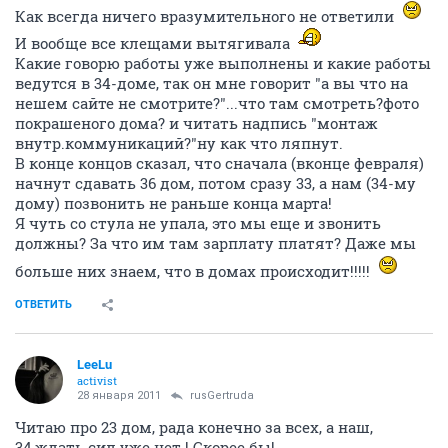
Как всегда ничего вразумительного не ответили
И вообще все клещами вытягивала
Какие говорю работы уже выполнены и какие работы
ведутся в 34-доме, так он мне говорит "а вы что на
нешем сайте не смотрите?"...что там смотреть?фото
покрашеного дома? и читать надпись "монтаж
внутр.коммуникаций?"ну как что ляпнут.
В конце концов сказал, что сначала (вконце февраля)
начнут сдавать 36 дом, потом сразу 33, а нам (34-му
дому) позвонить не раньше конца марта!
Я чуть со стула не упала, это мы еще и звонить
должны? За что им там зарплату платят? Даже мы
больше них знаем, что в домах происходит!!!!!
ОТВЕТИТЬ
LeeLu
activist
28 января 2011
rusGertruda
Читаю про 23 дом, рада конечно за всех, а наш,
34,ждать сил уже нет ! Скорее бы!