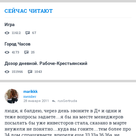
СЕЙЧАС ЧИТАЮТ
Игра
11612
67
Город Часов
4173
25
Дозор дневной. Рабоче-Крестьянский
151966
1043
marikkk
member
28 января 2011
rusGertruda
люди, я балдею, через день звоните в Д+ и одни и
теже вопросы задаете....я бы на месте менеджеров
посылать бы уже инвесторов стала, сказано в марте
неужели не понятно....куда вы гоните....тем более про
34 дом спрашиваете, впереди еще 33,33а,36,36а, не