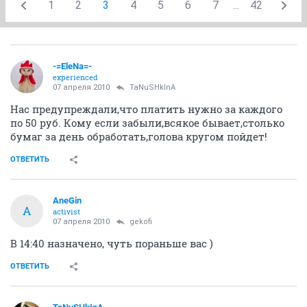
1
2
3
4
5
6
7
...
42
-=EleNa=-
experienced
07 апреля 2010
TaNuSHkInA
Нас предупреждали,что платить нужно за каждого
по 50 руб. Кому если забыли,всякое бывает,столько
бумаг за день обработать,голова кругом пойдет!
ОТВЕТИТЬ
AneGin
A
activist
07 апреля 2010
gekofi
В 14:40 назначено, чуть пораньше вас )
ОТВЕТИТЬ