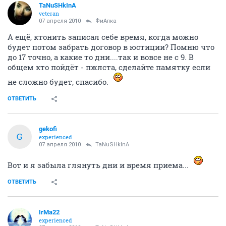
TaNuSHkInA
veteran
07 апреля 2010
ФиАлка
А ещё, ктонить записал себе время, когда можно
будет потом забрать договор в юстиции? Помню что
до 17 точно, а какие то дни....так и вовсе не с 9. В
общем кто пойдёт - пжлста, сделайте памятку если
не сложно будет, спасибо.
ОТВЕТИТЬ
gekofi
G
experienced
07 апреля 2010
TaNuSHkInA
Вот и я забыла глянуть дни и время приема...
ОТВЕТИТЬ
IrMa22
experienced