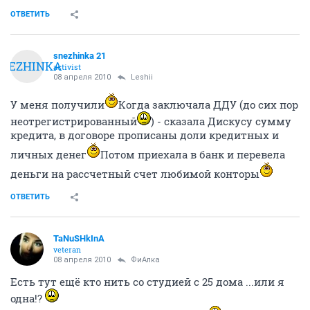
ОТВЕТИТЬ
snezhinka 21
SNEZHINKA
activist
08 апреля 2010
Leshii
У меня получили
Когда заключала ДДУ (до сих пор
неотрегистрированный
) - сказала Дискусу сумму
кредита, в договоре прописаны доли кредитных и
личных денег
Потом приехала в банк и перевела
деньги на рассчетный счет любимой конторы
ОТВЕТИТЬ
TaNuSHkInA
veteran
08 апреля 2010
ФиАлка
Есть тут ещё кто нить со студией с 25 дома ...или я
одна!?