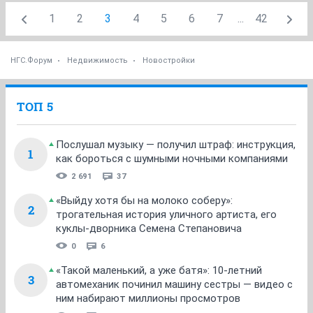
1
2
3
4
5
6
7
...
42
НГС.Форум
Недвижимость
Новостройки
ТОП 5
Послушал музыку — получил штраф: инструкция,
1
как бороться с шумными ночными компаниями
2 691
37
«Выйду хотя бы на молоко соберу»:
2
трогательная история уличного артиста, его
куклы-дворника Семена Степановича
0
6
«Такой маленький, а уже батя»: 10-летний
3
автомеханик починил машину сестры — видео с
ним набирают миллионы просмотров