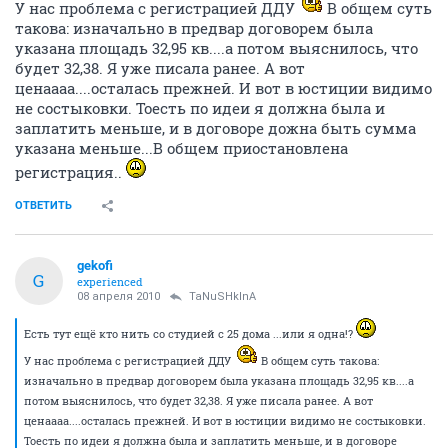
У нас проблема с регистрацией ДДУ
В общем суть
такова: изначально в предвар договорем была
указана площадь 32,95 кв....а потом выяснилось, что
будет 32,38. Я уже писала ранее. А вот
ценаааа....осталась прежней. И вот в юстиции видимо
не состыковки. Тоесть по идеи я должна была и
заплатить меньше, и в договоре дожна быть сумма
указана меньше...В общем приостановлена
регистрация..
ОТВЕТИТЬ
gekofi
G
experienced
08 апреля 2010
TaNuSHkInA
Есть тут ещё кто нить со студией с 25 дома ...или я одна!?
У нас проблема с регистрацией ДДУ
В общем суть такова:
изначально в предвар договорем была указана площадь 32,95 кв....а
потом выяснилось, что будет 32,38. Я уже писала ранее. А вот
ценаааа....осталась прежней. И вот в юстиции видимо не состыковки.
Тоесть по идеи я должна была и заплатить меньше, и в договоре