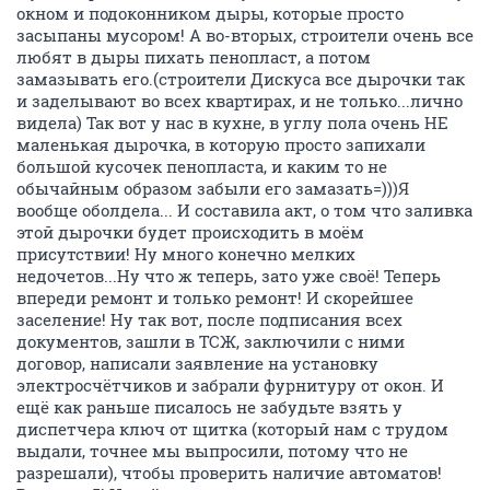
окном и подоконником дыры, которые просто
засыпаны мусором! А во-вторых, строители очень все
любят в дыры пихать пенопласт, а потом
замазывать его.(строители Дискуса все дырочки так
и заделывают во всех квартирах, и не только...лично
видела) Так вот у нас в кухне, в углу пола очень НЕ
маленькая дырочка, в которую просто запихали
большой кусочек пенопласта, и каким то не
обычайным образом забыли его замазать=)))Я
вообще оболдела... И составила акт, о том что заливка
этой дырочки будет происходить в моём
присутствии! Ну много конечно мелких
недочетов...Ну что ж теперь, зато уже своё! Теперь
впереди ремонт и только ремонт! И скорейшее
заселение! Ну так вот, после подписания всех
документов, зашли в ТСЖ, заключили с ними
договор, написали заявление на установку
электросчётчиков и забрали фурнитуру от окон. И
ещё как раньше писалось не забудьте взять у
диспетчера ключ от щитка (который нам с трудом
выдали, точнее мы выпросили, потому что не
разрешали), чтобы проверить наличие автоматов!