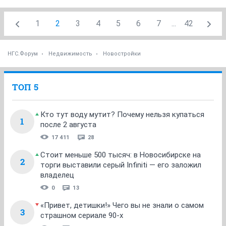
1
2
3
4
5
6
7
...
42
НГС.Форум
Недвижимость
Новостройки
ТОП 5
Кто тут воду мутит? Почему нельзя купаться
1
после 2 августа
17 411
28
Стоит меньше 500 тысяч: в Новосибирске на
2
торги выставили серый Infiniti — его заложил
владелец
0
13
«Привет, детишки!» Чего вы не знали о самом
3
страшном сериале 90-х