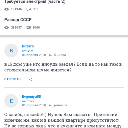
Требуется электрик! (часть 2)
154946
359
Распад СССР
319037
1000
Buzero
B
activist
06 апреля 2010
ФиАлка
в 16 дом уже кто нибудь заехал? Если да то как там в
строительном шуме живется?
ОТВЕТИТЬ
Evgeniya88
E
member
06 апреля 2010
panasru
Спасибо, спасибо!=) Ну как Вам сказать...Претензии
конечно же, как и в каждой квартире присутствуют!
Ну во-первых окна, что в кухни,что в комнате между