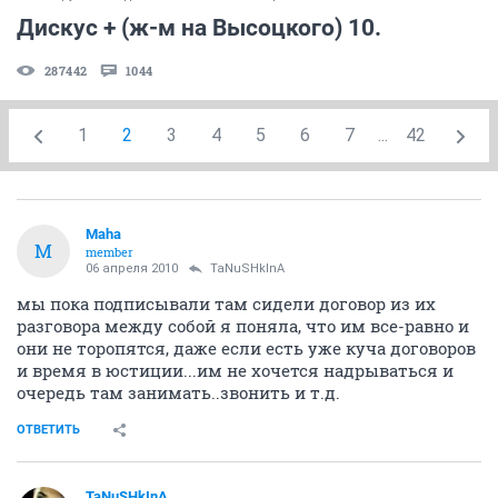
Дискус + (ж-м на Высоцкого) 10.
287442
1044
1
2
3
4
5
6
7
...
42
Maha
M
member
06 апреля 2010
TaNuSHkInA
мы пока подписывали там сидели договор из их
разговора между собой я поняла, что им все-равно и
они не торопятся, даже если есть уже куча договоров
и время в юстиции...им не хочется надрываться и
очередь там занимать..звонить и т.д.
ОТВЕТИТЬ
TaNuSHkInA