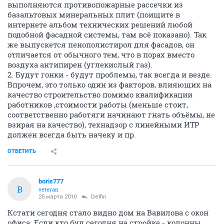
выполняются противопожарные рассечки из
базальтовых минеральных плит (поищите в
интернете альбом технических решений любой
подобной фасадной системы, там всё показано). Так
же выпускется пенополистирол для фасадов, он
отличается от обычного тем, что в порах вместо
воздуха антипирен (углекислый газ).
2. Будут гонки - будут проблемы, так всегда и везде.
Впрочем, это только один из факторов, влияющих на
качество строительство помимо квалификации
работников ,стоимости работы (меньше стоит,
соответственно работяги начинают гнать объёмы, не
взирая на качество), технадзор с линейными ИТР
должен всегда быть начеку и пр.
ОТВЕТИТЬ
boris777
B
veteran
25 марта 2010
Delfin
Кстати сегодня стало видно дом на Вавилова с окон
офиса. Если кто бул сегодня на стройке - колонны