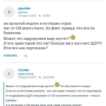
plyushka
P
activist
29 марта 2010
Delfin
на прошлой неделе в юстицию отдал.
нас от СМ много было. Не факт, правда, что все по
Вавилова.
Может это подрядчики воду мутят?
Я что, один такой что ли? Больше ни у кого нет ДДУ?!!
Или все как партизаны?
ОТВЕТИТЬ
Суслик
С
experienced
29 марта 2010
plyushka
Может это подрядчики воду мутят?
Что Вы имеете в виду?
Если по агентствам звонить - все как один говорят, что по квартирам
от подрядчика ДДУ напрямую от СМ заключить невозможно - только
книжка.
А в юстиции у СМ время было или сами очередь брали?