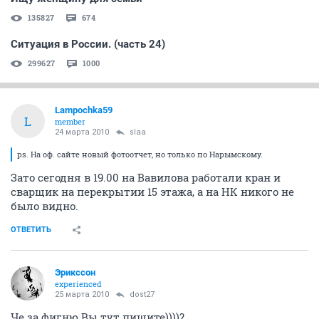
135827
674
Ситуация в России. (часть 24)
299627
1000
Lampochka59
L
member
24 марта 2010
slaa
ps. На оф. сайте новый фотоотчет, но только по Нарымскому.
Зато сегодня в 19.00 на Вавилова работали кран и
сварщик на перекрытии 15 этажа, а на НК никого не
было видно.
ОТВЕТИТЬ
Эрикссон
experienced
25 марта 2010
dost27
Че за фигню Вы тут пишите))))?