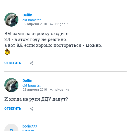
Delfin
old hamster
02 апреля 2010
BrigadirI
ВЫ сами на стройку сходите...
3,4 - в этом году не реально.
а вот 8,9, если хорошо постораться - можно.
ОТВЕТИТЬ
Delfin
old hamster
02 апреля 2010
plyushka
И когда на руки ДДУ дадут?
ОТВЕТИТЬ
boris777
B
veteran