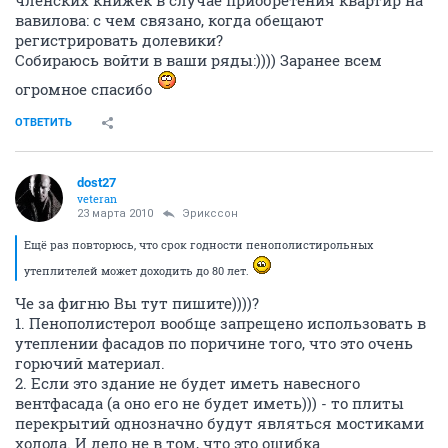
членских книжек в случае приобретения квартир на
вавилова: с чем связано, когда обещают
регистрировать долевики?
Собираюсь войти в ваши ряды:)))) Заранее всем
огромное спасибо
ОТВЕТИТЬ
dost27
veteran
23 марта 2010
Эрикссон
Ещё раз повторюсь, что срок годности пенополистирольных
утеплителей может доходить до 80 лет.
Че за фигню Вы тут пишите))))?
1. Пенополистерол вообще запрещено использовать в
утеплении фасадов по поричине того, что это очень
горючий материал.
2. Если это здание не будет иметь навесного
вентфасада (а оно его не будет иметь))) - то плиты
перекрытий однозначно будут являться мостиками
холода. И дело не в том, что это ошибка