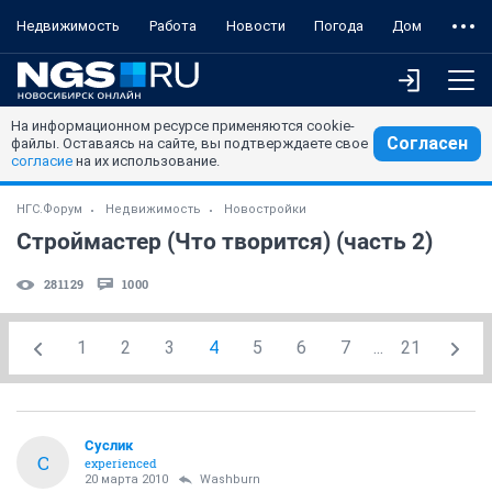
Недвижимость
Работа
Новости
Погода
Дом
На информационном ресурсе применяются cookie-
Согласен
файлы. Оставаясь на сайте, вы подтверждаете свое
согласие
на их использование.
НГС.Форум
Недвижимость
Новостройки
Строймастер (Что творится) (часть 2)
281129
1000
1
2
3
4
5
6
7
...
21
Суслик
С
experienced
20 марта 2010
Washburn