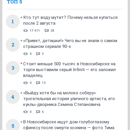
ТОП 5
Кто тут воду мутит? Почему нельзя купаться
1
после 2 августа
17 411
28
«Привет, детишки!» Чего вы не знали о самом
2
страшном сериале 90-х
0
3
Стоит меньше 500 тысяч: в Новосибирске на
3
торги выставили серый Infiniti — его заложил
владелец
0
13
«Выйду хотя бы на молоко соберу»:
4
трогательная история уличного артиста, его
куклы-дворника Семена Степановича
0
6
В Новосибирске ищут дом голубоглазому
5
сфинксу после смерти хозяина — фото Тима