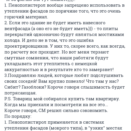
1. Пенополистерол вообще запрещено использовать в
утеплении фасадов по поричине того, что это очень
горючий материал.
2. Если это здание не будет иметь навесного
вентфасада (а оно его не будет иметь))) - то плиты
перекрытий однозначно будут являться мостиками
холода. И дело не в том, что это ошибка
проектрировщиков. У них то, скорее всего, как всегда,
по расчету все проходит. Но вот меня терзают
смутные сомнения, что наши работяги будут
укладывать этот утеплитель с немецкой
аккуратностью и в результате кто то замерзнет!
3.Поздравляю людей, которые любят подслушивать
своих соседей! Вам крупно повезло! Что там у нас?
Сибит? Газоблоки? Короче говоря слышимость будет
потрясающая.
P.S. Товарищ мой собирался купить там квартирку.
Когда мы приехали и посмотрели на все это...
Короче говоря, СМ решил сильно сэкономить.
По порядку:
1. Пенополистирол применяется в системах
утепления фасадов (мокрого типа), в "узких" местах