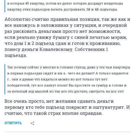
в которых 45 квартир, потом из денег которве досдадут владельцы
квартир этих подъездов начать достраивать 3й и 4й подъезды.
Абсолютно считаю правильная позиция, так же как и
все нахожусь в заложниках у ситуации, и очередной
раз рисковать деньгами просто нет возможности,
если реально увижу бумагу с синей печатью мэрии,
что дом 1 и 2 подъезд сдан и готов к проживанию,
понесу деньги Ковалевскому. Собственник 1
подъезда.
Так почему сейчас у многих в головах ступор, даже у тех чьи квартиры
в первых подъездах сидят и ни х.. чего не делают! А только кидаются
г.. они я думаю что кидаться можно но вот только тут нет
победителей, тут все пахнут плохо! Вы простите за сумбур в голове и
за нелепый ход мыслей но так все это достало, смотреть на все это!
Все очень просто, нет желания сдавать деньги
первому кто тебе подъезд покрасит и оштукатурит. И
считаю, что такой страх вполне оправдан.
ОТВЕТИТЬ