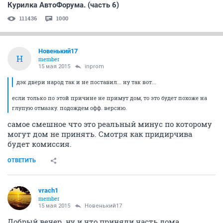
Курилка АвтоФорума. (часть 6)
111436
1000
Новенький17
Н
member
15 мая 2015
inprom
дэк двери народ так и не поставил... ну так вот...
если только по этой причине не примут дом, то это будет похоже на
глупую отмазку. подождем офф. версию.
самое смешное что это реальный минус по которому
могут дом не принять. Смотря как придирчива
будет комиссия.
ОТВЕТИТЬ
vrach1
member
15 мая 2015
Новенький17
Добрый вечер .ну и что приняли часть дома.