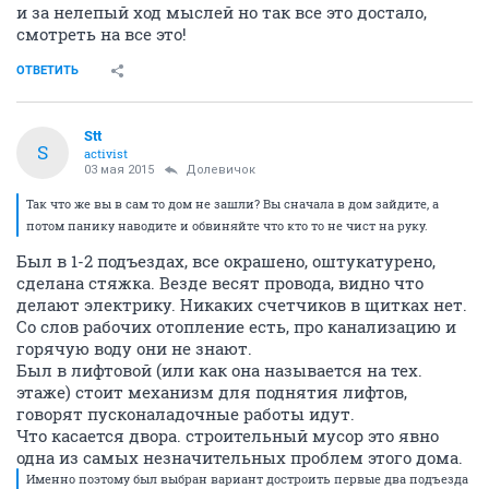
и за нелепый ход мыслей но так все это достало,
смотреть на все это!
ОТВЕТИТЬ
Stt
S
activist
03 мая 2015
Долевичок
Так что же вы в сам то дом не зашли? Вы сначала в дом зайдите, а
потом панику наводите и обвиняйте что кто то не чист на руку.
Был в 1-2 подъездах, все окрашено, оштукатурено,
сделана стяжка. Везде весят провода, видно что
делают электрику. Никаких счетчиков в щитках нет.
Со слов рабочих отопление есть, про канализацию и
горячую воду они не знают.
Был в лифтовой (или как она называется на тех.
этаже) стоит механизм для поднятия лифтов,
говорят пусконаладочные работы идут.
Что касается двора. строительный мусор это явно
одна из самых незначительных проблем этого дома.
Именно поэтому был выбран вариант достроить первые два подъезда