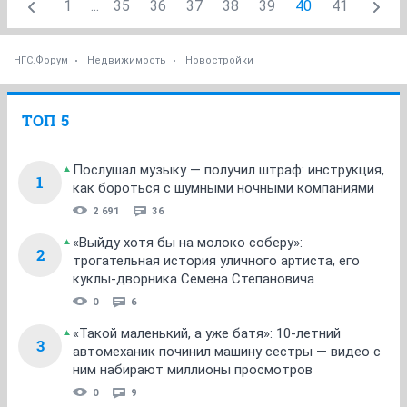
1
...
35
36
37
38
39
40
41
НГС.Форум
Недвижимость
Новостройки
ТОП 5
Послушал музыку — получил штраф: инструкция,
1
как бороться с шумными ночными компаниями
2 691
36
«Выйду хотя бы на молоко соберу»:
2
трогательная история уличного артиста, его
куклы-дворника Семена Степановича
0
6
«Такой маленький, а уже батя»: 10-летний
3
автомеханик починил машину сестры — видео с
ним набирают миллионы просмотров
0
9