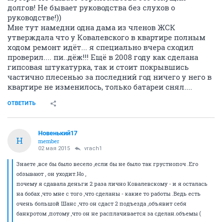
долгов! Не бывает руководства без слухов о
руководстве!))
Мне тут намедни одна дама из членов ЖСК
утверждала что у Ковалевского в квартире полным
ходом ремонт идёт... я специально вчера сходил
проверил.... пи..дёж!!! Ещё в 2008 году как сделана
гипсовая штукатурка, так и стоит покрывшись
частично плесенью за последний год ничего у него в
квартире не изменилось, только батареи снял....
ОТВЕТИТЬ
Новенький17
Н
member
02 мая 2015
vrach1
Знаете ,все бы было весело ,если бы не было так грустнопоч .Его
обзывают , он уходит.Но ,
почему я сдавала деньги 2 раза лично Ковалевскому - и я осталась
на бобах ,что мне с того ,что сделаны - какие то работы .Ведь есть
очень большой Шанс ,что он сдаст 2 подъезда ,объявит себя
банкротом ,потому ,что он не расплачивается за сделан.объемы (