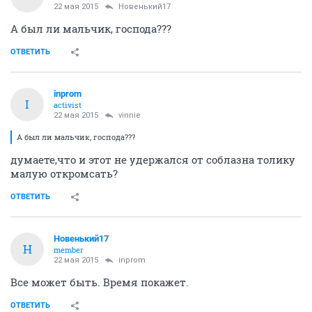
22 мая 2015
Новенький17
А был ли мальчик, господа???
ОТВЕТИТЬ
inprom
I
activist
22 мая 2015
vinnie
А был ли мальчик, господа???
думаете,что и этот не удержался от соблазна толику
малую откромсать?
ОТВЕТИТЬ
Новенький17
Н
member
22 мая 2015
inprom
Все может быть. Время покажет.
ОТВЕТИТЬ