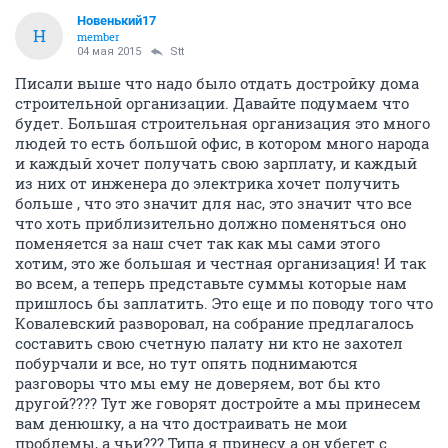
Новенький17
Н
member
04 мая 2015
Stt
Писали выше что надо было отдать достройку дома
строительной организации. Давайте подумаем что
будет. Большая строительная организация это много
людей то есть большой офис, в котором много народа
и каждый хочет получать свою зарплату, и каждый
из них от инженера до электрика хочет получить
больше , что это значит для нас, это значит что все
что хоть приблизительно должно поменяться оно
поменяется за наш счет так как мы сами этого
хотим, это же большая и честная организация! И так
во всем, а теперь представьте суммы которые нам
пришлось бы заплатить. Это еще и по поводу того что
Ковалевский разворовал, на собрание предлагалось
составить свою счетную палату ни кто не захотел
побурчали и все, но тут опять поднимаются
разговоры что мы ему не доверяем, вот бы кто
другой???? Тут же говорят достройте а мы принесем
вам денюшку, а на что достраивать не мои
проблемы, а чьи??? Типа я принесу а он убегет с