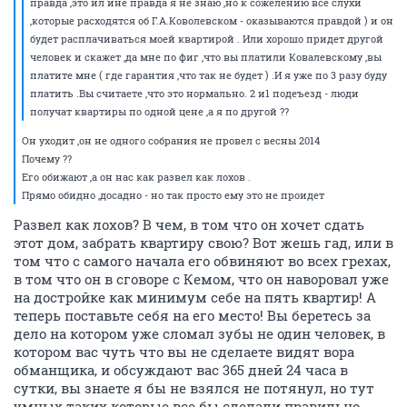
правда ,это ил ине правда я не знаю ,но к сожелению все слухи
,которые расходятся об Г.А.Коволевском - оказываются правдой ) и он
будет расплачиваться моей квартирой . Или хорошо придет другой
человек и скажет ,да мне по фиг ,что вы платили Ковалевскому ,вы
платите мне ( где гарантия ,что так не будет ) .И я уже по 3 разу буду
платить .Вы считаете ,что это нормально. 2 и1 подеъезд - люди
получат квартиры по одной цене ,а я по другой ??
Он уходит ,он не одного собрания не провел с весны 2014
Почему ??
Его обижают ,а он нас как развел как лохов .
Прямо обидно ,досадно - но так просто ему это не проидет
Развел как лохов? В чем, в том что он хочет сдать
этот дом, забрать квартиру свою? Вот жешь гад, или в
том что с самого начала его обвиняют во всех грехах,
в том что он в сговоре с Кемом, что он наворовал уже
на достройке как минимум себе на пять квартир! А
теперь поставьте себя на его место! Вы беретесь за
дело на котором уже сломал зубы не один человек, в
котором вас чуть что вы не сделаете видят вора
обманщика, и обсуждают вас 365 дней 24 часа в
сутки, вы знаете я бы не взялся не потянул, но тут
умных таких которые все бы сделали правильно