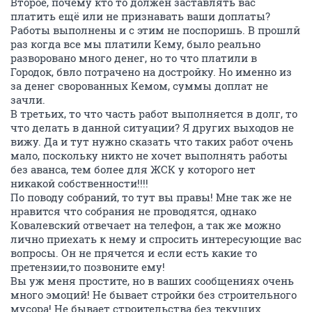
Второе, почему кто то должен заставлять вас
платить ещё или не признавать ваши доплаты?
Работы выполнены и с этим не поспоришь. В прошлй
раз когда все мы платили Кему, было реально
разворовано много денег, но то что платили в
Городок, бвло потрачено на достройку. Но именно из
за денег сворованных Кемом, суммы доплат не
зачли.
В третьих, то что часть работ выполняется в долг, то
что делать в данной ситуации? Я других выходов не
вижу. Да и тут нужно сказать что таких работ очень
мало, поскольку никто не хочет выполнять работы
без аванса, тем более для ЖСК у которого нет
никакой собственности!!!!
По поводу собраний, то тут вы правы! Мне так же не
нравится что собрания не проводятся, однако
Ковалевский отвечает на телефон, а так же можно
лично приехать к нему и спросить интересующие вас
вопросы. Он не прячется и если есть какие то
претензии,то позвоните ему!
Вы уж меня простите, но в ваших сообщениях очень
много эмоций! Не бывает стройки без строительного
мусора! Не бывает строительства без текущих