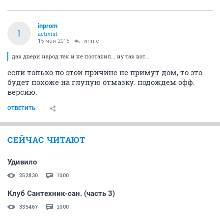
inprom
I
activist
15 мая 2015
vinnie
дэк двери народ так и не поставил... ну так вот...
если только по этой причине не примут дом, то это
будет похоже на глупую отмазку. подождем офф.
версию.
ОТВЕТИТЬ
СЕЙЧАС ЧИТАЮТ
Удивило
252830
1000
Клуб Сантехник-сан. (часть 3)
335467
1000