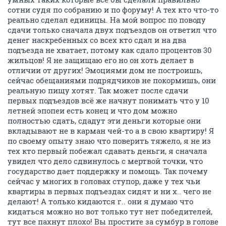
сотни судя по собранию и по форуму! А тех кто что-то
реально сделал единицы. На мой вопрос по поводу
сдачи только сначала двух подъездов он ответил что
денег наскребенных со всех кто сдал и на два
подъезда не хватает, потому как сдало процентов 30
жильцов! Я не защищаю его но он хоть делает в
отличии от других! Эмоциями дом не построишь,
сейчас обещаниями подрядчиков не покормишь, они
реальную пищу хотят. Так может после сдачи
первых подъездов всё же начнут понимать что у 10
летней эпопеи есть конец и что дом можно
полностью сдать, сдадут эти деньги которые они
вкладывают не в карман чей-то а в свою квартиру! Я
по своему опыту знаю что поверить тяжело, я не из
тех кто первый побежал сдавать деньги, я сначала
увидел что дело сдвинулось с мертвой точки, что
государство дает поддержку и помощь. Так почему
сейчас у многих в головах ступор, даже у тех чьи
квартиры в первых подъездах сидят и ни х.. чего не
делают! А только кидаются г.. они я думаю что
кидаться можно но вот только тут нет победителей,
тут все пахнут плохо! Вы простите за сумбур в голове