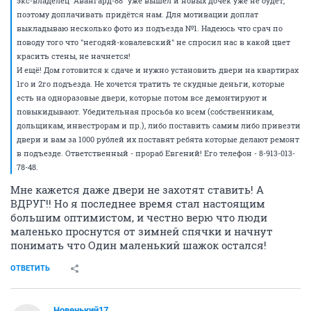
экс-владелец "Авангард-88" уже вышел и новых дочек уже не будет,
поэтому доплачивать придётся нам. Для мотивации доплат
выкладываю несколько фото из подъезда №1. Надеюсь что срач по
поводу того что "негодяй-ковалевский" не спросил нас в какой цвет
красить стены, не начнется!
И ещё! Дом готовится к сдаче и нужно установить двери на квартирах
1го и 2го подъезда. Не хочется тратить те скудные деньги, которые
есть на одноразовые двери, которые потом все демонтируют и
повыкидывают. Убедительная просьба ко всем (собственникам,
дольщикам, инвестрорам и пр.), либо поставить самим либо привезти
двери и вам за 1000 рублей их поставят ребята которые делают ремонт
в подъезде. Ответственный - прораб Евгений! Его телефон - 8-913-013-
78-48.
Мне кажется даже двери не захотят ставить! А
ВДРУГ!! Но я последнее время стал настоящим
большим оптимистом, и честно верю что люди
маленько проснутся от зимней спячки и начнут
понимать что Один маленький шажок остался!
ОТВЕТИТЬ
Новенький17