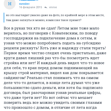
Н
member
16 февраля 2015
vinnie
но это выглядит ужасно даже на фото, по крайней мере в этом месте,
там даже запнуться можно, комиссия такое примет?
Все в руках тех кто не сдал! Летом мне тоже мало
верилось, но поговорив с Ковалевским, по поводу
госсподдержки на подключение дома к сетям, и
узнав что можно попробовать подать на субсидию
решили рискнуть! Хоть уже и надежду стали терять!
Первое время честно следил очень пристально, даже
круги давал лишний раз что-бы посмотреть идет
стройка или нет! И каждый день видел что-то новое
для себя, то кран перед домом поднимающий на
крышу строй материал, видел как дом покрывается
сайдингом! Реально стал понимать что на самом
деле что-то делается, в конце лета думал что уже
большинство сдало деньги, или хотя бы подписало
договора, был разочарован узнав реальные цифры,
что даже трети нет! Но вот сейчас что мешает
поверить ведь все можно увидеть своими глазами
что произошло с домом, в отличие от лета когда