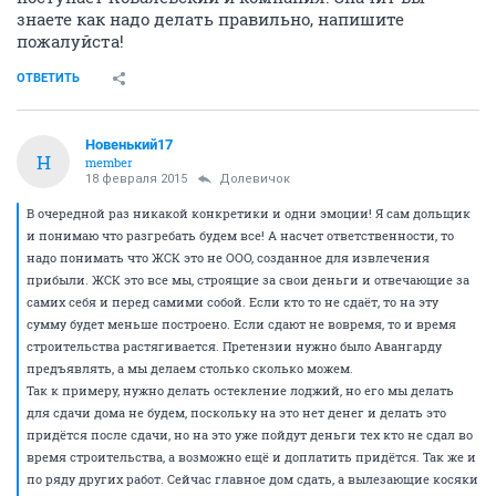
знаете как надо делать правильно, напишите
пожалуйста!
ОТВЕТИТЬ
Новенький17
Н
member
18 февраля 2015
Долевичок
В очередной раз никакой конкретики и одни эмоции! Я сам дольщик
и понимаю что разгребать будем все! А насчет ответственности, то
надо понимать что ЖСК это не ООО, созданное для извлечения
прибыли. ЖСК это все мы, строящие за свои деньги и отвечающие за
самих себя и перед самими собой. Если кто то не сдаёт, то на эту
сумму будет меньше построено. Если сдают не вовремя, то и время
строительства растягивается. Претензии нужно было Авангарду
предъявлять, а мы делаем столько сколько можем.
Так к примеру, нужно делать остекление лоджий, но его мы делать
для сдачи дома не будем, поскольку на это нет денег и делать это
придётся после сдачи, но на это уже пойдут деньги тех кто не сдал во
время строительства, а возможно ещё и доплатить придётся. Так же и
по ряду других работ. Сейчас главное дом сдать, а вылезающие косяки