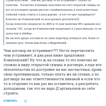
строительством... Чем вас договор то не устраивает? только по
пунктам... Я конечно понимаю опасения на счет открытой суммы, но
вот за последнее время многие стройматериалы, в силу известных
событий стали стоить в 2 раза дороже.. и кто это мог предвидеть?
Конечно же Ковалевский за всех должен доплатить)))
Когда Алексеев предлагал по 4500 и то при наличии 80% сдавших все
сказали "ОК", когда же Ковалевский предложил в 2 раза меньше, то он
сразу вор и убийца....
Вы уж хоть дверь поставьте на свою квартиру, избавьте нас Лохов от
лишних трат, челом вам бъём, о Мудрейший...
Чем договор не устраивает??? Легче перечислить
чем устраивает, в два раза ниже предложил
Ковалевский? Ну что ж на словах то это конечно не
сложно в виду открытой суммы в договоре, а еще все
обязательства по достройке на вас несчастных, кровь
свою проливающих, только опять же на словах, а по
договору на вас ответственности никакой и если что
то в сторонке то как раз вы останетесь, а разгребать
дольщикам, так что не надо Д`артаньянов из себя
строить.
ОТВЕТИТЬ