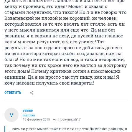
Да хоть и поплачьте! Главное толк был бы! А вот про
кепку и броневик, это идея! Может и сказал с
старыми лозунгами, что такого! Но я и не говорю что
Ковалевский не плохой и не хороший, он человек
который взялся за то что десять лет стояло, есть ли
у него мысли нажиться или еще что! Да мне без
разницы, я в карман не лезу, да пускай мне главное
как и многим результат, и я его увидел! Тот
результат за пол года которого не добились до него
ни одна контора которая якобы создавалась нам на
благо! Но по мне так если он вор, и такой нехороший,
так почему ни кто кроме него не взялся за достройку
этого дома! Почему критиков сотни а помогающих
единицы! Да я не просто так тут пишу, как и вы! Я
хочу наконец получить свои квадраты!
ОТВЕТИТЬ
vinnie
V
member
18 февраля 2015
Новенький17
..... есть ли у него мысли нажиться или еще что! Да мне без разницы, я