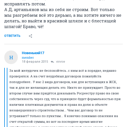
исправлять потом.
А Д, артаньянов мы из себя не строим. Вот только
мы разгребаем всё это дерьмо, а вы хотите ничего не
делать, но выйти в красивой шляпе и с блестящей
шпагой! Браво, чё!
ОТВЕТИТЬ
Новенький17
Н
member
18 февраля 2015
vinnie
За мой желудочек не беспокойтесь..с ним всё в порядке, недавно
проверялся. А на счет неудобных договоров пожалуйста
поподробнее.. У нас 2 вида договоров, как для вступающих в ЖСК,
так и для не желающих делать это. Никто не принуждает. Просто во
втором случае вам придётся доказывать Росреестру право на свою
собственность через суд, что в принципе будет формальностью при
наличии платежных документов и права на долю в объекте
незавершенного строительством... Чем вас договор то не
устраивает? только по пунктам... Я конечно понимаю опасения на
счет открытой суммы, но вот за последнее время многие