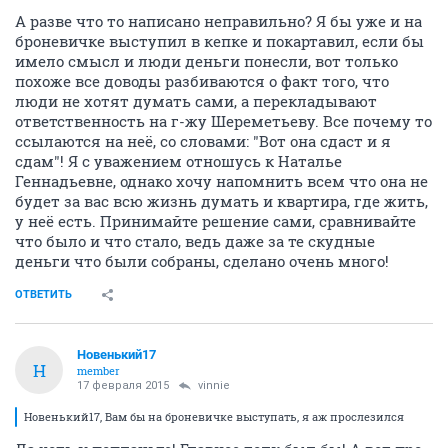
А разве что то написано неправильно? Я бы уже и на
броневичке выступил в кепке и покартавил, если бы
имело смысл и люди деньги понесли, вот только
похоже все доводы разбиваются о факт того, что
люди не хотят думать сами, а перекладывают
ответственность на г-жу Шереметьеву. Все почему то
ссылаются на неё, со словами: "Вот она сдаст и я
сдам"! Я с уважением отношусь к Наталье
Геннадьевне, однако хочу напомнить всем что она не
будет за вас всю жизнь думать и квартира, где жить,
у неё есть. Принимайте решение сами, сравнивайте
что было и что стало, ведь даже за те скудные
деньги что были собраны, сделано очень много!
ОТВЕТИТЬ
Новенький17
Н
member
17 февраля 2015
vinnie
Новенький17, Вам бы на броневичке выступать, я аж прослезился