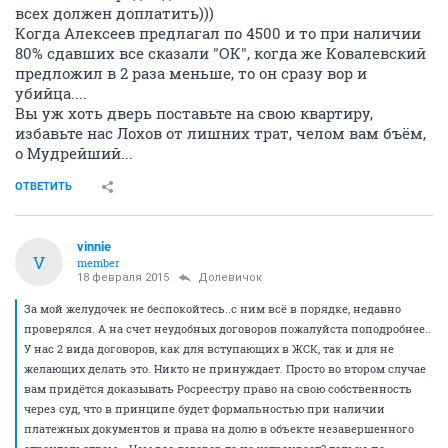
всех должен доплатить)))
Когда Алексеев предлагал по 4500 и то при наличии
80% сдавших все сказали "ОК", когда же Ковалевский
предложил в 2 раза меньше, то он сразу вор и
убийца....
Вы уж хоть дверь поставьте на свою квартиру,
избавьте нас Лохов от лишних трат, челом вам бъём,
о Мудрейший...
ОТВЕТИТЬ
vinnie
V
member
18 февраля 2015
Долевичок
За мой желудочек не беспокойтесь..с ним всё в порядке, недавно
проверялся. А на счет неудобных договоров пожалуйста поподробнее..
У нас 2 вида договоров, как для вступающих в ЖСК, так и для не
желающих делать это. Никто не принуждает. Просто во втором случае
вам придётся доказывать Росреестру право на свою собственность
через суд, что в принципе будет формальностью при наличии
платежных документов и права на долю в объекте незавершенного