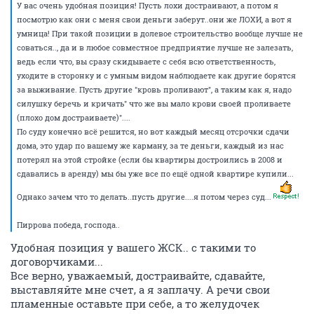
У вас очень удобная позиция! Пусть лохи достраивают, а потом я
посмотрю как они с меня свои деньги заберут..они же ЛОХИ, а вот я
умница! При такой позиции в долевое строительство вообще лучше не
соваться.., да и в любое совместное предприятие лучше не залезать,
ведь если что, вы сразу скидываете с себя всю ответственность,
уходите в сторонку и с умным видом наблюдаете как другие борятся
за выживание. Пусть другие "кровь проливают", а таким как я, надо
силушку беречь и кричать" что же вы мало крови своей проливаете
(плохо дом достраиваете)"....
По суду конечно всё решится, но вот каждый месяц отсрочки сдачи
дома, это удар по вашему же карману, за те деньги, каждый из нас
потерял на этой стройке (если бы квартиры достроились в 2008 и
сдавались в аренду) мы бы уже все по ещё одной квартире купили...
Однако зачем что то делать..пусть другие....я потом через суд...
Пиррова победа, господа..
Удобная позиция у вашего ЖСК.. с такими то
договорчиками...
Все верно, уважаемый, достраивайте, сдавайте,
выставляйте мне счет, а я заплачу. А речи свои
пламенные оставьте при себе, а то желудочек