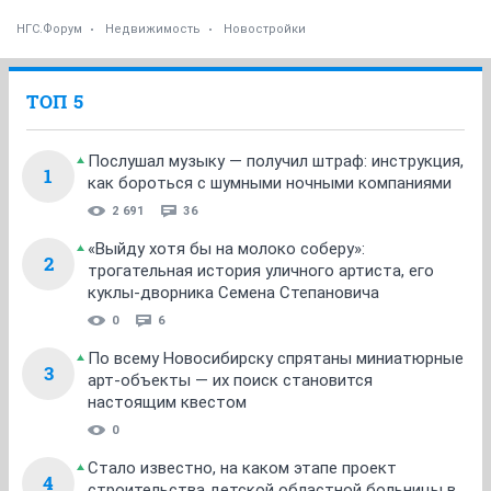
НГС.Форум
Недвижимость
Новостройки
ТОП 5
Послушал музыку — получил штраф: инструкция,
1
как бороться с шумными ночными компаниями
2 691
36
«Выйду хотя бы на молоко соберу»:
2
трогательная история уличного артиста, его
куклы-дворника Семена Степановича
0
6
По всему Новосибирску спрятаны миниатюрные
3
арт-объекты — их поиск становится
настоящим квестом
0
Стало известно, на каком этапе проект
4
строительства детской областной больницы в