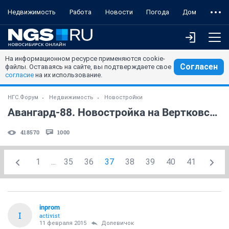
Недвижимость
Работа
Новости
Погода
Дом
На информационном ресурсе применяются cookie-
Согласен
файлы. Оставаясь на сайте, вы подтверждаете свое
согласие
на их использование.
НГС.Форум
Недвижимость
Новостройки
Авангард-88. Новостройка на Вертковской (часть 2)
418570
1000
1
...
35
36
37
38
39
40
41
inprom
I
activist
11 февраля 2015
Долевичок