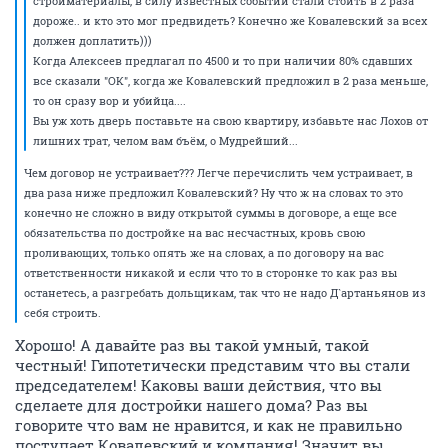
стройматериалы, в силу известных событий стали стоить в 2 раза
дороже.. и кто это мог предвидеть? Конечно же Ковалевский за всех
должен доплатить)))
Когда Алексеев предлагал по 4500 и то при наличии 80% сдавших
все сказали "ОК", когда же Ковалевский предложил в 2 раза меньше,
то он сразу вор и убийца....
Вы уж хоть дверь поставьте на свою квартиру, избавьте нас Лохов от
лишних трат, челом вам бъём, о Мудрейший...
Чем договор не устраивает??? Легче перечислить чем устраивает, в
два раза ниже предложил Ковалевский? Ну что ж на словах то это
конечно не сложно в виду открытой суммы в договоре, а еще все
обязательства по достройке на вас несчастных, кровь свою
проливающих, только опять же на словах, а по договору на вас
ответственности никакой и если что то в сторонке то как раз вы
останетесь, а разгребать дольщикам, так что не надо Д`артаньянов из
себя строить.
Хорошо! А давайте раз вы такой умный, такой
честный! Гипотетически представим что вы стали
председателем! Каковы ваши действия, что вы
сделаете для достройки нашего дома? Раз вы
говорите что вам не нравится, и как не правильно
поступает Ковалевский и компания! Значит вы