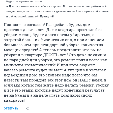
будем исправлять потом.
А Д, артаньянов мы из себя не строим. Вот только мы разгребаем всё
это дерьмо, а вы хотите ничего не делать, но выйти в красивой шляпе
и с блестящей шпагой! Браво, чё!
Полностью согласен! Разгребать будем, дом
простоял десять лет! Даже квартира простояв без
уборки месяц, будет долго потом убираться, с
затратой больших физических сил, с применением
большего чем при стандартной уборке количества
моющих средств! А теперь представите что вы не
убирали в квартире ДЕСЯТЬ лет? Это даже не один и
не пара дней для уборки, это ремонт почти всего как
минимум косметический! И при этом бюджет
вашего ремонта будет не мал! А тут целый четырех
подъездный дом, это сколько надо всего что-бы
навести там порядок! Так этот дом он НАШ с вами, и
если мы хотим там жить надо делать ремонт, уборку
и все это этапы которые дадут конечный результат
не на бумаги а на деле стать хозяином своих
квадратов!
ОТВЕТИТЬ