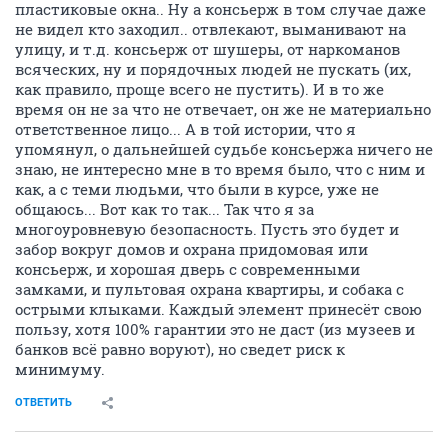
пластиковые окна.. Ну а консьерж в том случае даже
не видел кто заходил.. отвлекают, выманивают на
улицу, и т.д. консьерж от шушеры, от наркоманов
всяческих, ну и порядочных людей не пускать (их,
как правило, проще всего не пустить). И в то же
время он не за что не отвечает, он же не материально
ответственное лицо... А в той истории, что я
упомянул, о дальнейшей судьбе консьержа ничего не
знаю, не интересно мне в то время было, что с ним и
как, а с теми людьми, что были в курсе, уже не
общаюсь... Вот как то так... Так что я за
многоуровневую безопасность. Пусть это будет и
забор вокруг домов и охрана придомовая или
консьерж, и хорошая дверь с современными
замками, и пультовая охрана квартиры, и собака с
острыми клыками. Каждый элемент принесёт свою
пользу, хотя 100% гарантии это не даст (из музеев и
банков всё равно воруют), но сведет риск к
минимуму.
ОТВЕТИТЬ