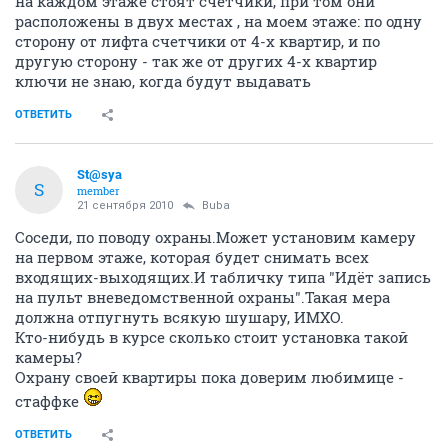
на каждом этаже стоят счетчики, при том они
расположены в двух местах , на моем этаже: по одну
сторону от лифта счетчики от 4-х квартир, и по
другую сторону - так же от других 4-х квартир
ключи не знаю, когда будут выдавать
ОТВЕТИТЬ
St@sya
S
member
21 сентября 2010
Buba
Соседи, по поводу охраны.Может установим камеру
на первом этаже, которая будет снимать всех
входящих-выходящих.И табличку типа "Идёт запись
на пульт вневедомственной охраны".Такая мера
должна отпугнуть всякую шушару, ИМХО.
Кто-нибудь в курсе сколько стоит установка такой
камеры?
Охрану своей квартиры пока доверим любимице -
стаффке
ОТВЕТИТЬ