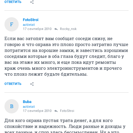
ОТВЕТИТЬ
FotoStroi
F
activist
17 сентября 2010
Rocky_nsk
Если вас затопят вам сообщат соседи снизу, не
говорю я что охрана это плохо просто затратно лучше
потратится на хорошие замки, и завестись хорошими
соседями которые в оба глаза будут следит, благо у
вас на этаже их много, и еще пока идут ремонты
краж очень много электроинструментов и прочего
что плохо лежит будьте бдительны.
ОТВЕТИТЬ
Buba
B
activist
17 сентября 2010
FotoStroi
Для кого охрана пустая трата денег, а для кого
спокойствие и надежность. Люди разные и доходы у
всех разные, и спор здесь бессмысленен. Ну а что