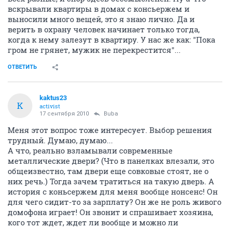
вскрывали квартиры в домах с консьержем и
выносили много вещей, это я знаю лично. Да и
верить в охрану человек начинает только тогда,
когда к нему залезут в квартиру. У нас же как: "Пока
гром не грянет, мужик не перекрестится"...
ОТВЕТИТЬ
kaktus23
K
activist
17 сентября 2010
Buba
Меня этот вопрос тоже интересует. Выбор решения
трудный. Думаю, думаю...
А что, реально взламывали современные
металлические двери? (Что в панелках влезали, это
общеизвестно, там двери еще совковые стоят, не о
них речь.) Тогда зачем тратиться на такую дверь. А
история с коньсержем для меня вообще нонсенс! Он
для чего сидит-то за зарплату? Он же не роль живого
домофона играет! Он звонит и спрашивает хозяина,
кого тот ждет, ждет ли вообще и можно ли