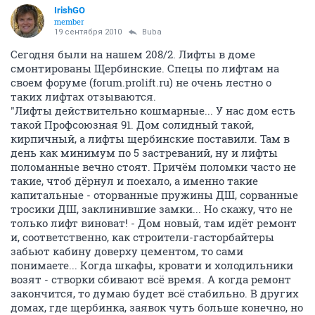
IrishGO
member
19 сентября 2010
Buba
Сегодня были на нашем 208/2. Лифты в доме
смонтированы Щербинские. Спецы по лифтам на
своем форуме (forum.prolift.ru) не очень лестно о
таких лифтах отзываются.
"Лифты действительно кошмарные... У нас дом есть
такой Профсоюзная 91. Дом солидный такой,
кирпичный, а лифты щербинские поставили. Там в
день как минимум по 5 застреваний, ну и лифты
поломанные вечно стоят. Причём поломки часто не
такие, чтоб дёрнул и поехало, а именно такие
капитальные - оторванные пружины ДШ, сорванные
тросики ДШ, заклинившие замки... Но скажу, что не
только лифт виноват! - Дом новый, там идёт ремонт
и, соответственно, как строители-гасторбайтеры
забьют кабину доверху цементом, то сами
понимаете... Когда шкафы, кровати и холодильники
возят - створки сбивают всё время. А когда ремонт
закончится, то думаю будет всё стабильно. В других
домах, где щербинка, заявок чуть больше конечно, но