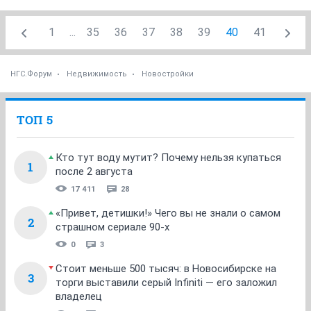
1
...
35
36
37
38
39
40
41
НГС.Форум
Недвижимость
Новостройки
ТОП 5
Кто тут воду мутит? Почему нельзя купаться
1
после 2 августа
17 411
28
«Привет, детишки!» Чего вы не знали о самом
2
страшном сериале 90-х
0
3
Стоит меньше 500 тысяч: в Новосибирске на
3
торги выставили серый Infiniti — его заложил
владелец