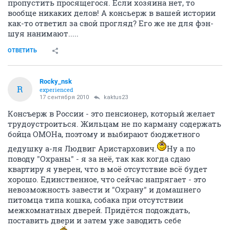
пропустить просящегося. Если хозяина нет, то
вообще никаких делов! А консьерж в вашей истории
как-то ответил за свой прогляд? Его же не для фэн-
шуя нанимают.....
ОТВЕТИТЬ
Rocky_nsk
R
experienced
17 сентября 2010
kaktus23
Консъерж в России - это пенсионер, который желает
трудоустроиться. Жильцам не по карману содержать
бойца ОМОНа, поэтому и выбирают бюджетного
дедушку а-ля Людвиг Аристархович.
Ну а по
поводу "Охраны" - я за неё, так как когда сдаю
квартиру я уверен, что в моё отсутствие всё будет
хорошо. Единственное, что сейчас напрягает - это
невозможность завести и "Охрану" и домашнего
питомца типа кошка, собака при отсутствии
межкомнатных дверей. Придётся подождать,
поставить двери и затем уже заводить себе