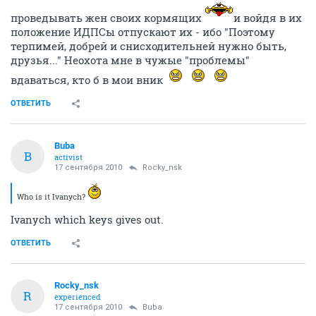
проведывать жен своих кормящих
и войдя в их
положение ИДПСы отпускают их - ибо "Поэтому
терпимей, добрей и снисходительней нужно быть,
друзья..." Неохота мне в чужые "проблемы"
вдаваться, кто б в мои вник
ОТВЕТИТЬ
Buba
B
activist
17 сентября 2010
Rocky_nsk
Who is it Ivanych?
Ivanych which keys gives out.
ОТВЕТИТЬ
Rocky_nsk
R
experienced
17 сентября 2010
Buba