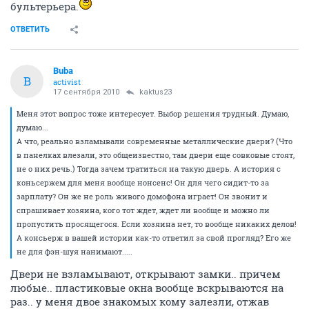
бультерьера.
ОТВЕТИТЬ
Buba
B
activist
17 сентября 2010
kaktus23
Меня этот вопрос тоже интересует. Выбор решения трудный. Думаю,
думаю...
А что, реально взламывали современные металлические двери? (Что
в панелках влезали, это общеизвестно, там двери еще совковые стоят,
не о них речь.) Тогда зачем тратиться на такую дверь. А история с
коньсержем для меня вообще нонсенс! Он для чего сидит-то за
зарплату? Он же не роль живого домофона играет! Он звонит и
спрашивает хозяина, кого тот ждет, ждет ли вообще и можно ли
пропустить просящегося. Если хозяина нет, то вообще никаких делов!
А консьерж в вашей истории как-то ответил за свой прогляд? Его же
не для фэн-шуя нанимают.....
Двери не взламывают, открывают замки.. причем
любые.. пластиковые окна вообще вскрываются на
раз.. у меня двое знакомых кому залезли, отжав