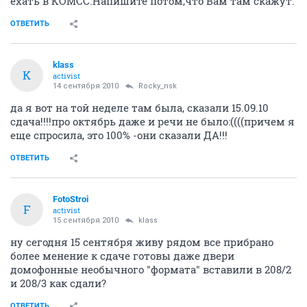
ехать в КОМСС.Напишите потом,что Вам там скажут.
ОТВЕТИТЬ
klass
K
activist
14 сентября 2010
Rocky_nsk
да я вот на той неделе там была, сказали 15.09.10
сдача!!!!про октябрь даже и речи не было:((((причем я
еще спросила, это 100% -они сказали ДА!!!
ОТВЕТИТЬ
FotoStroi
F
activist
15 сентября 2010
klass
ну сегодня 15 сентября живу рядом все прибрано
более менение к сдаче готовы даже двери
домофонные необычного "формата" вставили в 208/2
и 208/3 как сдали?
ОТВЕТИТЬ