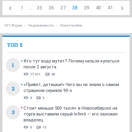
1
...
35
36
37
38
39
40
41
НГС.Форум
Недвижимость
Новостройки
ТОП 5
Кто тут воду мутит? Почему нельзя купаться
1
после 2 августа
17 411
28
«Привет, детишки!» Чего вы не знали о самом
2
страшном сериале 90-х
0
3
Стоит меньше 500 тысяч: в Новосибирске на
3
торги выставили серый Infiniti — его заложил
владелец
0
13