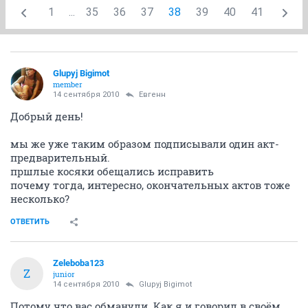
1
...
35
36
37
38
39
40
41
Glupyj Bigimot
member
14 сентября 2010
Евгенн
Добрый день!
мы же уже таким образом подписывали один акт-
предварительный.
пршлые косяки обещались исправить
почему тогда, интересно, окончательных актов тоже
несколько?
ОТВЕТИТЬ
Zeleboba123
Z
junior
14 сентября 2010
Glupyj Bigimot
Потому что вас обманули. Как я и говорил в своём