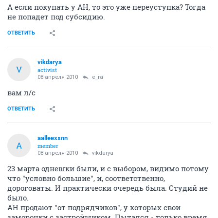
А если покупать у АН, то это уже переуступка? Тогда
не попадет под субсидию.
ОТВЕТИТЬ
vikdarya
V
activist
08 апреля 2010
e_ra
вам л/с
ОТВЕТИТЬ
aalleexxnn
A
member
08 апреля 2010
vikdarya
23 марта однешки были, и с выбором, видимо потому
что "условно большие", и, соответственно,
дороговаты. И практически очередь была. Студий не
было.
АН продают "от подрядчиков", у которых свои
заморочки с застройщиком. Пытался - только время