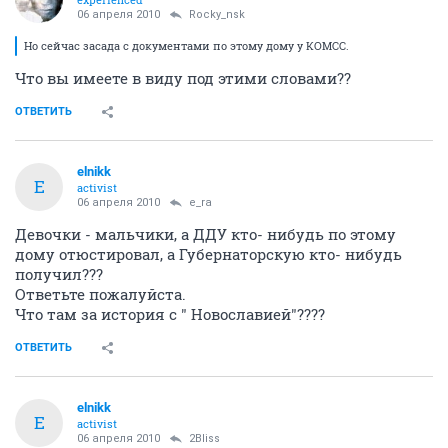
06 апреля 2010
Rocky_nsk
Но сейчас засада с документами по этому дому у КОМСС.
Что вы имеете в виду под этими словами??
ОТВЕТИТЬ
elnikk
E
activist
06 апреля 2010
e_ra
Девочки - мальчики, а ДДУ кто- нибудь по этому
дому отюстировал, а Губернаторскую кто- нибудь
получил???
Ответьте пожалуйста.
Что там за история с " Новославией"????
ОТВЕТИТЬ
elnikk
E
activist
06 апреля 2010
2Bliss