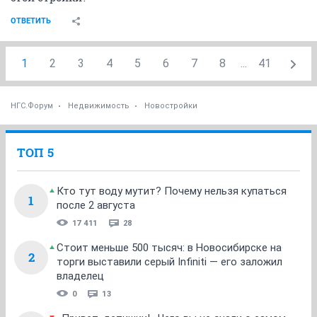
ОТВЕТИТЬ
1
2
3
4
5
6
7
8
...
41
НГС.Форум
Недвижимость
Новостройки
ТОП 5
Кто тут воду мутит? Почему нельзя купаться
1
после 2 августа
17 411
28
Стоит меньше 500 тысяч: в Новосибирске на
2
торги выставили серый Infiniti — его заложил
владелец
0
13