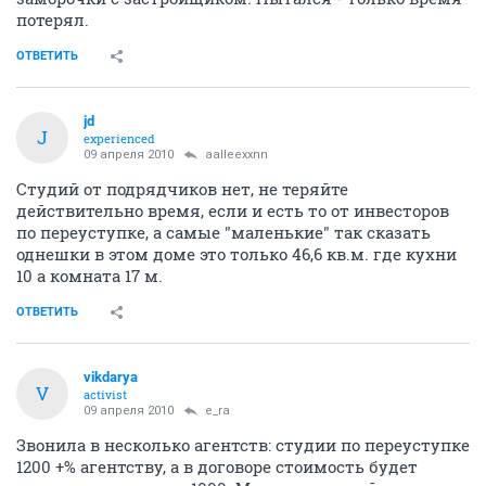
потерял.
ОТВЕТИТЬ
jd
J
experienced
09 апреля 2010
aalleexxnn
Студий от подрядчиков нет, не теряйте
действительно время, если и есть то от инвесторов
по переуступке, а самые "маленькие" так сказать
однешки в этом доме это только 46,6 кв.м. где кухни
10 а комната 17 м.
ОТВЕТИТЬ
vikdarya
V
activist
09 апреля 2010
e_ra
Звонила в несколько агентств: студии по переуступке
1200 +% агентству, а в договоре стоимость будет