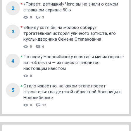
«Привет, детишки!» Чего вы не знали о самом
2
страшном сериале 90-х
0
3
«Выйду хотя бы на молоко соберу»:
3
трогательная история уличного артиста, его
куклы-дворника Семена Степановича
0
6
По всему Новосибирску спрятаны миниатюрные
4
арт-объекты — их поиск становится
настоящим квестом
0
Стало известно, на каком этапе проект
5
строительства детской областной больницы в
Новосибирске
0
12