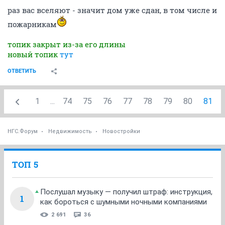
раз вас вселяют - значит дом уже сдан, в том числе и
пожарникам
топик закрыт из-за его длины
новый топик
тут
ОТВЕТИТЬ
1
...
74
75
76
77
78
79
80
81
НГС.Форум
Недвижимость
Новостройки
ТОП 5
Послушал музыку — получил штраф: инструкция,
1
как бороться с шумными ночными компаниями
2 691
36