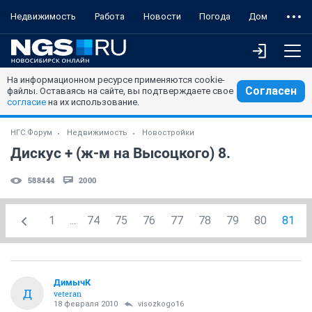
Недвижимость
Работа
Новости
Погода
Дом
На информационном ресурсе применяются cookie-
Согласен
файлы. Оставаясь на сайте, вы подтверждаете свое
согласие
на их использование.
НГС.Форум
Недвижимость
Новостройки
Дискус + (ж-м на Высоцкого) 8.
588444
2000
1
...
74
75
76
77
78
79
80
81
ДимычК
Д
veteran
18 февраля 2010
visozkogo16