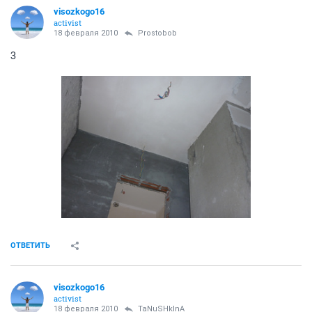
А я узнавала, что кладка 1 кв.м. кафеля стоит 500 р.
ОТВЕТИТЬ
visozkogo16
activist
18 февраля 2010
visozkogo16
1