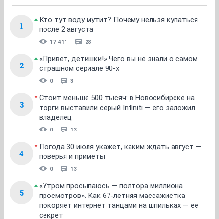
ОТВЕТИТЬ
visozkogo16
activist
18 февраля 2010
visozkogo16
11
ОТВЕТИТЬ