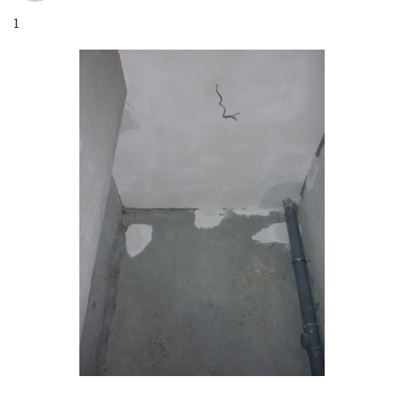
Счетчики на воду еще не заказывал, но планирую в
ТСЖ... Тут кстати кто то уже писал что заказал и в
понедельник должны были установить (если на
ошибаюсь)... напишите пожалуйста как все прошло!
В доме кстати рабочие каждый день что то с
лифтами и на этажах делают... видимо недоделки
устраняют!
Меж подъездные проходы зашили гипсокартоном и
покрасили... так что можно отсечку делать без
проблем... тока с соседями надо познакомиться...
Прошелся кстати на этаж выше и ниже ну и по
своему... счетчики на эл.энергию установлены по
одному два на площадку... сделал вывод что
остальные квартиры по каким то причинам не
приняты еще... ведь первым делом отправляют в
ТСЖ чтоб заявку на счетчик оставить!!!
А в целом люди уже и кафель и унитазы и линолеум
завозят... Перфораторы не смолкают... Работа кипит...