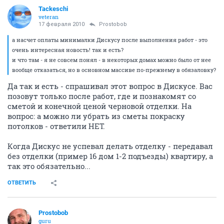
1
...
75
76
77
78
79
80
81
Prostobob
guru
17 февраля 2010
нечтосказочное
а вот тут по совету смотрел фирму "Соболь", что
базируется возле ТСЖ
смотрел правда насчет антенны, но выяснилось, что
они ремонтом занимаются
у кого-нибудь есть опыт общения?
а насчет оплаты минималки Дискусу после
выполнения работ - это очень интересная новость!
так и есть?
и что там - я не совсем понял - в некоторых домах
можно было от нее вообще отказаться, но в основном
массиве по-прежнему в обязаловку?
ОТВЕТИТЬ