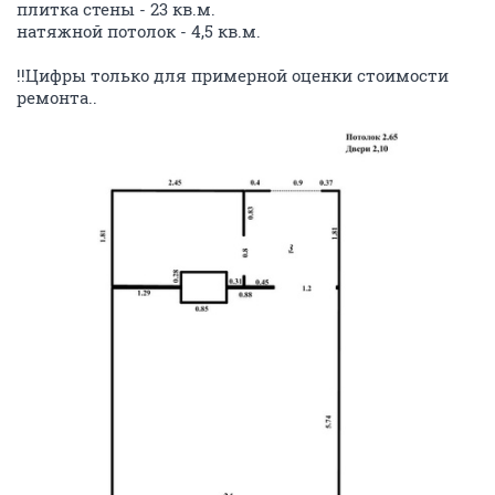
guru
17 февраля 2010
HelenSah
в личку могу контакт ремонтника и пару фоток для общего вида.
буду очень благодарен
ОТВЕТИТЬ
Tackeschi
veteran
17 февраля 2010
Prostobob
а насчет оплаты минималки Дискусу после выполнения работ - это
очень интересная новость! так и есть?
и что там - я не совсем понял - в некоторых домах можно было от нее
вообще отказаться, но в основном массиве по-прежнему в обязаловку?
Да так и есть - спрашивал этот вопрос в Дискусе. Вас
позовут только после работ, где и познакомят со
сметой и конечной ценой черновой отделки. На
вопрос: а можно ли убрать из сметы покраску
потолков - ответили НЕТ.