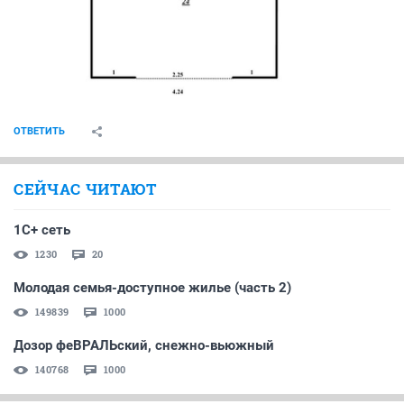
Когда Дискус не успевал делать отделку - передавал
без отделки (пример 16 дом 1-2 подъезды) квартиру, а
так это обязательно...
ОТВЕТИТЬ
Prostobob
guru
17 февраля 2010
Tackeschi
Tackeschi
спасибо за информацию!
ОТВЕТИТЬ
Дмитрий М
activist
18 февраля 2010
Prostobob
несложные расчеты по приложенному файлу. (стенку
"кухонная перегородка" не рассматриваю)
комната+коридор