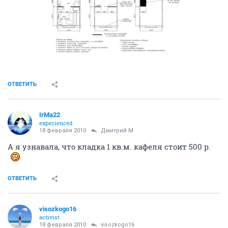
Ключик от щитка я себе сделал, электросчетчик
установили... провода везде присутствуют и
автоматы кстати в щитке тоже!!! Вообщем свет есть!
Воды пока холодной нет почему то!
БТИ вызывать пока не планировал... т.к.
расположение сантехники менять буду, и
перегородки делать!
В квартире очень тепло!!!
Отделку еще не начали... отделочники считают и
мебельщики!
С компанией Соболь дел не имел... но могу сказать
примерно их тарифы: отделку оконного проема с
подоконником 3500р... за большую перегородку что
видна на моем плене около 20000р (с материалами и
со шпатлевкой)... по моему дороговато...
По качеству ничего сказать не могу... самому
интересно!