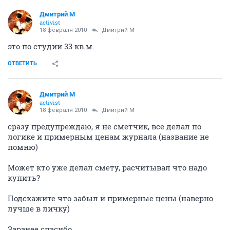
пол - 27 кв.м. (24+3)
обои периметр - 24 м (20+4) высота потолков 2.65 м
плинтус - 25 пм напольный, 28 пм потолочный
Ванная комната
плитка пол - 4.5 кв.м.
плитка стены - 23 кв.м.
натяжной потолок - 4,5 кв.м.
!!Цифры только для примерной оценки стоимости
ремонта..