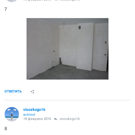
ОТВЕТИТЬ
visozkogo16
activist
18 февраля 2010
polik85
5
ОТВЕТИТЬ