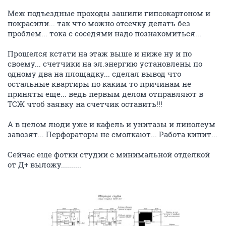
Ванны не будет?
ОТВЕТИТЬ
visozkogo16
activist
18 февраля 2010
TaNuSHkInA
Здравствуйте соседи! Наконец то добрался до
форума, а то за день бывает по три раза на квартиру
мотаюсь!
Тем кто собрался кафель и прочее подсчитать по
студии, держите в помощь мои наброски! Можете
кстати там и по интерьерчику чего нибудь
подглядеть!
Трубную разводку которую мне забыли сделать, уже
сделали... не с первого пенка конечно и не так как
мне надо, но сделали! в субботу будем
переделывать!!!