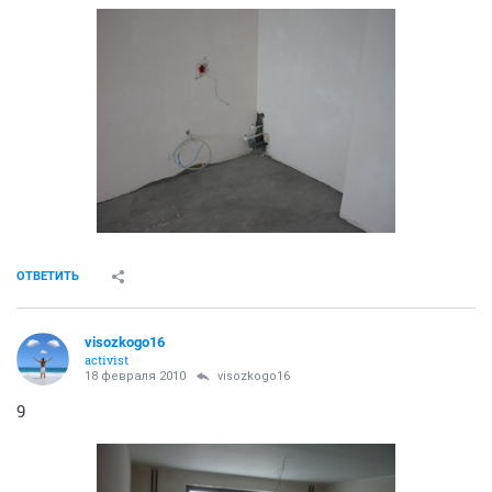
visozkogo16
activist
18 февраля 2010
visozkogo16
6