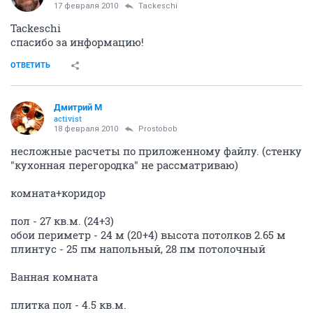
нечтосказочное
Н
activist
17 февраля 2010
TaNuSHkInA
ок, жду))).
ОТВЕТИТЬ
HelenSah
experienced
17 февраля 2010
Prostobob
опыт общения с Соболем есть, но цены отделки на
порядок выше чем по рынку. если делают точно так
же как и "минимальную" отделку, то увольте, уж
очень дорого получается. в личку могу контакт
ремонтника и пару фоток для общего вида.
ОТВЕТИТЬ
Prostobob