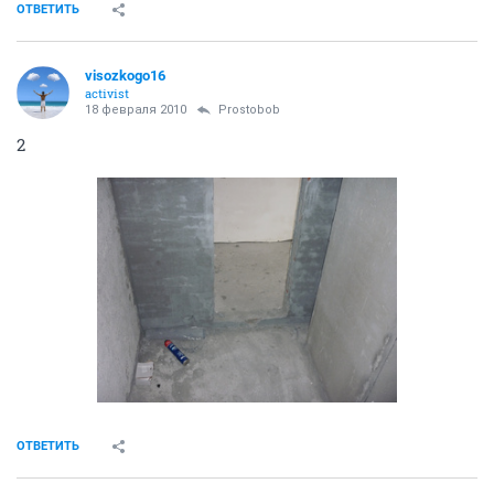
Сейчас еще фотки студии с минимальной отделкой
от Д+ выложу..........
ОТВЕТИТЬ
IrMa22
experienced
18 февраля 2010
Дмитрий М