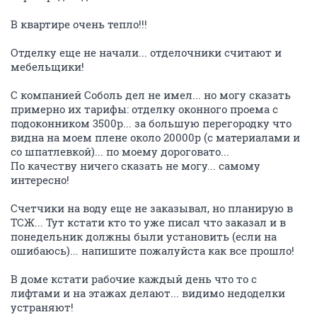
помню)
Может кто уже делал смету, расчитывал что надо
купить?
Подскажите что забыл и примерные цены (наверно
лучше в личку)
Заранее спасибо.
XLS
ОТВЕТИТЬ
Aleno4ka2008
veteran
18 февраля 2010
Дмитрий М