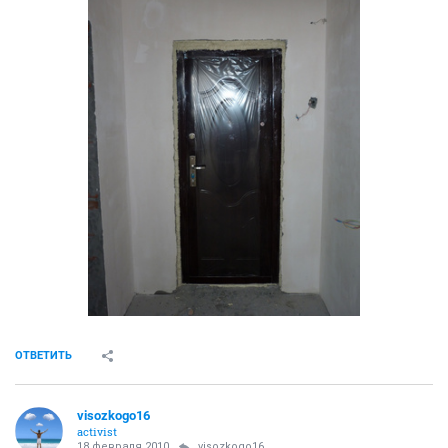
ОТВЕТИТЬ
visozkogo16
activist
18 февраля 2010
TaNuSHkInA
4