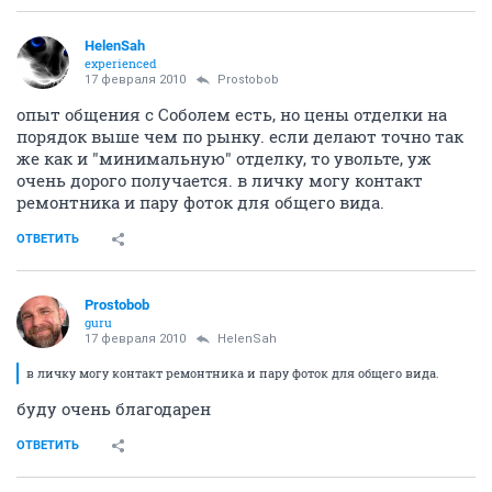
НГС.Форум
Недвижимость
Новостройки
Дискус + (ж-м на Высоцкого) 8.
588062
2000