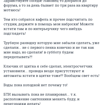
1230
20
Молодая семья-доступное жилье (часть 2)
149839
1000
Дозор феВРАЛЬский, снежно-вьюжный
140768
1000
Дмитрий М
activist
18 февраля 2010
Дмитрий М
это по студии 33 кв.м.
ОТВЕТИТЬ
Дмитрий М
activist
18 февраля 2010
Дмитрий М
сразу предупреждаю, я не сметчик, все делал по
логике и примерным ценам журнала (название не