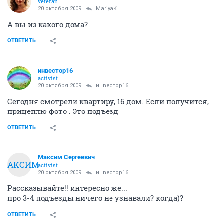
veteran
20 октября 2009
MariyaK
А вы из какого дома?
ОТВЕТИТЬ
инвестор16
activist
20 октября 2009
инвестор16
Сегодня смотрели квартиру, 16 дом. Если получится,
прицеплю фото . Это подъезд
ОТВЕТИТЬ
Максим Сергеевич
МАКСИМ
activist
20 октября 2009
инвестор16
Рассказывайте!! интересно же...
про 3-4 подъезды ничего не узнавали? когда)?
ОТВЕТИТЬ