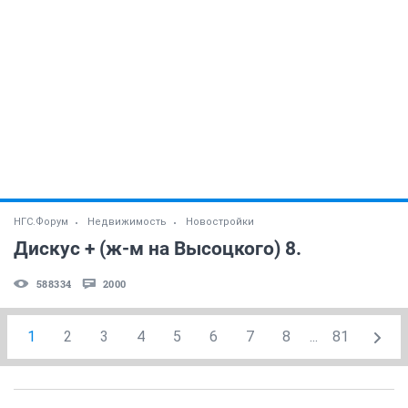
НГС.Форум
Недвижимость
Новостройки
Дискус + (ж-м на Высоцкого) 8.
588334
2000
1
2
3
4
5
6
7
8
...
81