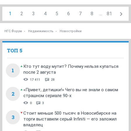
1
2
3
4
5
6
7
8
...
81
НГС.Форум
Недвижимость
Новостройки
ТОП 5
Кто тут воду мутит? Почему нельзя купаться
1
после 2 августа
17 411
28
«Привет, детишки!» Чего вы не знали о самом
2
страшном сериале 90-х
0
3
Стоит меньше 500 тысяч: в Новосибирске на
3
торги выставили серый Infiniti — его заложил
владелец