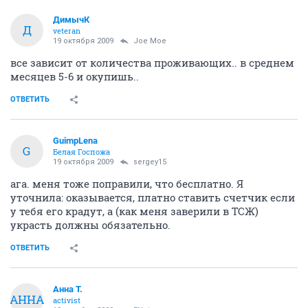
ДимычК
Д
veteran
19 октября 2009
Joe Moe
все зависит от количества проживающих.. в среднем
месяцев 5-6 и окупишь..
ОТВЕТИТЬ
GuimpLena
G
Белая Госпожа
19 октября 2009
sergey15
ага. меня тоже поправили, что бесплатно. Я
уточнила: оказывается, платно ставить счетчик если
у тебя его крадут, а (как меня заверили в ТСЖ)
украсть должны обязательно.
ОТВЕТИТЬ
Анна Т.
АННА
activist