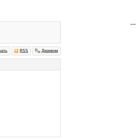
чать
RSS
Деревом