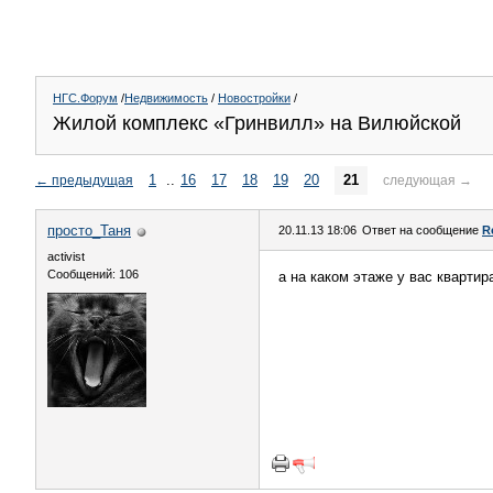
НГС.Форум
/
Недвижимость
/
Новостройки
/
Жилой комплекс «Гринвилл» на Вилюйской
1
..
16
17
18
19
20
21
←
предыдущая
следующая
→
просто_Таня
20.11.13 18:06
Ответ на сообщение
R
activist
Сообщений: 106
а на каком этаже у вас квартир