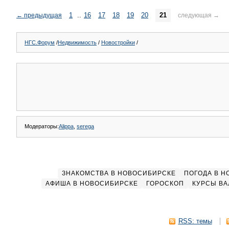
1
..
16
17
18
19
20
21
←
предыдущая
следующая
→
НГС.Форум
/
Недвижимость
/
Новостройки
/
Модераторы:
Alippa
,
serega
ЗНАКОМСТВА В НОВОСИБИРСКЕ
ПОГОДА В 
АФИША В НОВОСИБИРСКЕ
ГОРОСКОП
КУРСЫ ВА
RSS: темы