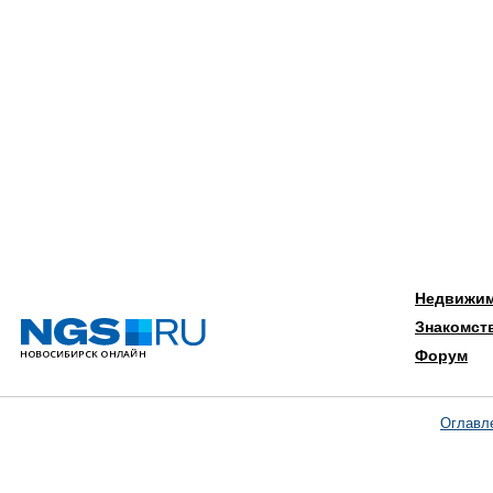
Недвижи
Знакомст
Форум
Оглавл