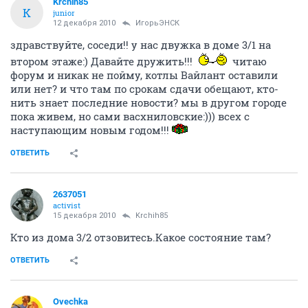
Krchih85
K
junior
12 декабря 2010
ИгорьЭНСК
здравствуйте, соседи!! у нас двужка в доме 3/1 на
втором этаже:) Давайте дружить!!!
читаю
форум и никак не пойму, котлы Вайлант оставили
или нет? и что там по срокам сдачи обещают, кто-
нить знает последние новости? мы в другом городе
пока живем, но сами васхниловские:))) всех с
наступающим новым годом!!!
ОТВЕТИТЬ
2637051
activist
15 декабря 2010
Krchih85
Кто из дома 3/2 отзовитесь.Какое состояние там?
ОТВЕТИТЬ
Ovechka