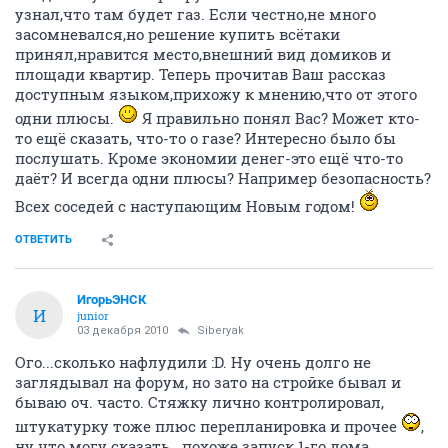
узнал,что там будет газ. Если честно,не много
засомневался,но решение купить всётаки
принял,нравится место,внешний вид домиков и
площади квартир. Теперь прочитав Ваш рассказ
доступным языком,прихожу к мнению,что от этого
одни плюсы.
Я правильно понял Вас? Может кто-
то ещё сказать, что-то о газе? Интересно было бы
послушать. Кроме экономии денег-это ещё что-то
даёт? И всегда одни плюсы? Например безопасность?
Всех соседей с наступающим Новым годом!
ОТВЕТИТЬ
ИгорьЭНСК
И
junior
03 декабря 2010
Siberyak
Ого...сколько нафлудили :D. Ну очень долго не
заглядывал на форум, но зато на стройке бывал и
бываю оч. часто. Стяжку лично контролировал,
штукатурку тоже плюс перепланировка и прочее
,
ну что могу сказать...похоже запуск 1-го дома