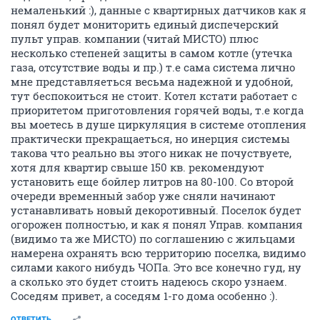
немаленький :), данные с квартирных датчиков как я
понял будет мониторить единый диспечерский
пульт управ. компании (читай МИСТО) плюс
несколько степеней защиты в самом котле (утечка
газа, отсутствие воды и пр.) т.е сама система лично
мне представляеться весьма надежной и удобной,
тут беспокоиться не стоит. Котел кстати работает с
приоритетом приготовления горячей воды, т.е когда
вы моетесь в душе циркуляция в системе отопления
практически прекращаеться, но инерция системы
такова что реально вы этого никак не почуствуете,
хотя для квартир свыше 150 кв. рекомендуют
установить еще бойлер литров на 80-100. Со второй
очереди временный забор уже сняли начинают
устанавливать новый декоротивный. Поселок будет
огорожен полностью, и как я понял Управ. компания
(видимо та же МИСТО) по соглашению с жильцами
намерена охранять всю территорию поселка, видимо
силами какого нибудь ЧОПа. Это все конечно гуд, ну
а сколько это будет стоить надеюсь скоро узнаем.
Соседям привет, а соседям 1-го дома особенно :).
ОТВЕТИТЬ