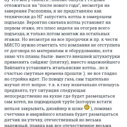
отложиться на "после нового года", несмотря на
заверения Распопина, я не представляю как
технически до НГ запустить котлы в замерзшем
подъезде. Вероятно сначала котлы установят на
первом этаже, это плюс неделя на отогрев всего
подъезда, и только потом монтаж на остальных
этажах. Но несмотря на все просрочки и пр. к чести
МИСТО нужно отметить что компания не отступила
от договора по материалам и оборудованию, хотя
знаю что планы были- вместо внешней штукатурки
применить сайдинг (плитку), вместо надежнейшего
Вайланта установить итальянские котлы...но к
счастью смутные времена прошли :). не все гладко
но стройка идет. По поводу газа, сам тщательно
изучал этот вопрос. т.к. к газу изначально отношусь
предвзято, тут ситуация следующая
непосредственно на кухне где будет размещаться
сам котел, на подводящей трубе (которую кстати
нельзя закрывать, дизайнер в шоке
), помимо
счетчика и аварийного клапана будет размещаться
датчик на утечку, отечественный но весьма
надежный, правда как все отечественное весьма