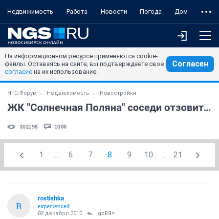
Недвижимость
Работа
Новости
Погода
Дом
На информационном ресурсе применяются cookie-
Согласен
файлы. Оставаясь на сайте, вы подтверждаете свое
согласие
на их использование.
НГС.Форум
Недвижимость
Новостройки
ЖК "Солнечная Поляна" соседи отзовитесь
302198
1000
1
...
6
7
8
9
10
...
21
rostishka
R
experienced
02 декабря 2010
IgoRЯn