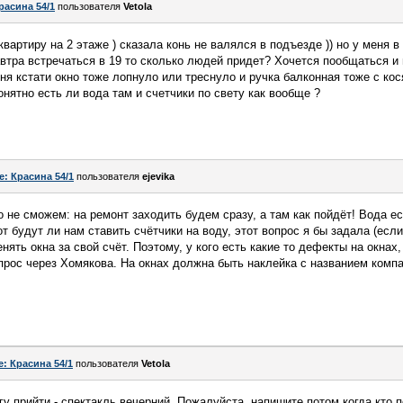
расина 54/1
пользователя
Vetola
вартиру на 2 этаже ) сказала конь не валялся в подъезде )) но у меня 
автра встречаться в 19 то сколько людей придет? Хочется пообщаться и п
ня кстати окно тоже лопнуло или треснуло и ручка балконная тоже с косяк
нятно есть ли вода там и счетчики по свету как вообще ?
e: Красина 54/1
пользователя
ejevika
 не сможем: на ремонт заходить будем сразу, а там как пойдёт! Вода ес
от будут ли нам ставить счётчики на воду, этот вопрос я бы задала (если
нять окна за свой счёт. Поэтому, у кого есть какие то дефекты на окнах
прос через Хомякова. На окнах должна быть наклейка с названием комп
e: Красина 54/1
пользователя
Vetola
гу прийти - спектакль вечерний. Пожалуйста, напишите потом когда кто п