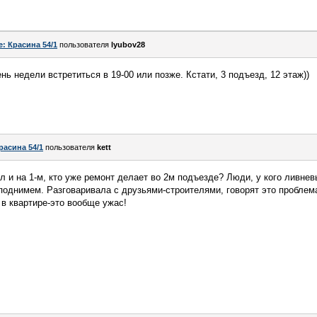
e: Красина 54/1
пользователя
lyubov28
нь недели встретиться в 19-00 или позже. Кстати, 3 подъезд, 12 этаж))
расина 54/1
пользователя
kett
л и на 1-м, кто уже ремонт делает во 2м подъезде? Люди, у кого ливнев
 поднимем. Разговаривала с друзьями-строителями, говорят это проблема
 в квартире-это вообще ужас!