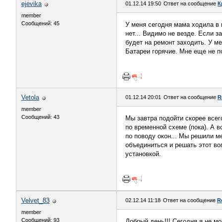
ejevika
01.12.14 19:50
Ответ на сообщение
К
member
Сообщений: 45
У меня сегодня мама ходила в к
нет... Видимо не везде. Если з
будет на ремонт заходить. У ме
Батареи горячие. Мне еще не по
Vetola
01.12.14 20:01
Ответ на сообщение
R
member
Сообщений: 43
Мы завтра подойти скорее всего
по временной схеме (пока). А в
по поводу окон... Мы решили ме
объединиться и решать этот во
установкой.
Velvet_83
02.12.14 11:18
Ответ на сообщение
R
member
Сообщений: 93
Добрый день!!! Сегодня я не мо