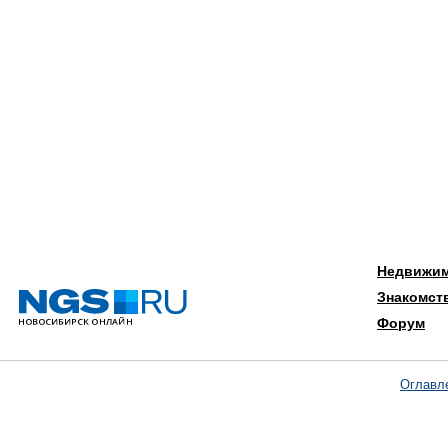
Недвижи
Знакомст
Форум
Оглавл