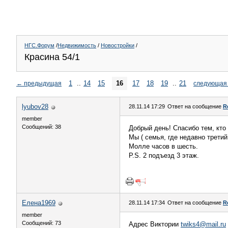
НГС.Форум
/
Недвижимость
/
Новостройки
/
Красина 54/1
1
..
14
15
16
17
18
19
..
21
←
предыдущая
следующая
lyubov28
28.11.14 17:29
Ответ на сообщение
R
member
Сообщений: 38
Добрый день! Спасибо тем, кто
Мы ( семья, где недавно третий
Молле часов в шесть.
P.S. 2 подъезд 3 этаж.
Елена1969
28.11.14 17:34
Ответ на сообщение
R
member
Сообщений: 73
Адрес Виктории
twiks4@mail.ru