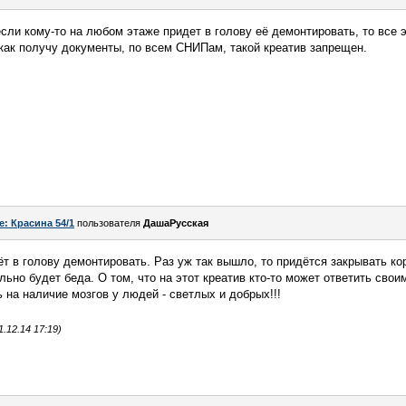
сли кому-то на любом этаже придет в голову её демонтировать, то все
как получу документы, по всем СНИПам, такой креатив запрещен.
e: Красина 54/1
пользователя
ДашаРусская
ёт в голову демонтировать. Раз уж так вышло, то придётся закрывать ко
ьно будет беда. О том, что на этот креатив кто-то может ответить сво
 на наличие мозгов у людей - светлых и добрых!!!
.12.14 17:19)