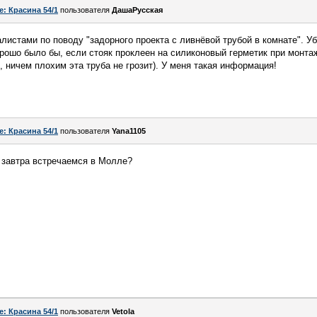
e: Красина 54/1
пользователя
ДашаРусская
листами по поводу "задорного проекта с ливнёвой трубой в комнате". Уб
рошо было бы, если стояк проклеен на силиконовый герметик при монтаж
 ничем плохим эта труба не грозит). У меня такая информация!
e: Красина 54/1
пользователя
Yana1105
и завтра встречаемся в Молле?
e: Красина 54/1
пользователя
Vetola