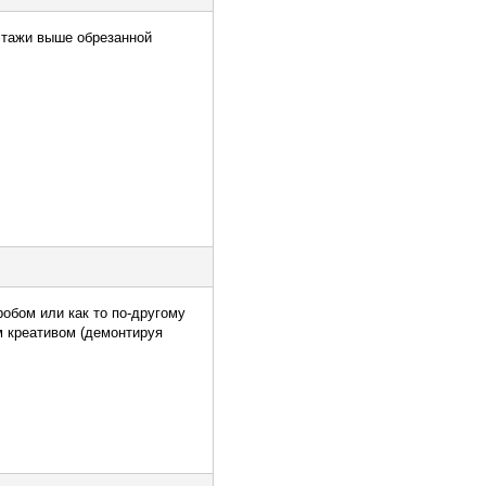
 этажи выше обрезанной
робом или как то по-другому
им креативом (демонтируя