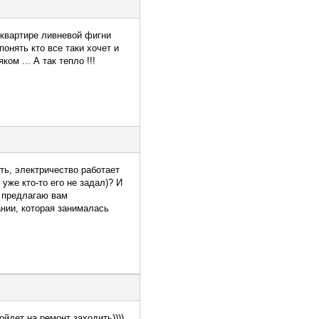
в квартире ливневой фигни
онять кто все таки хочет и
ом ... А так тепло !!!
ть, электричество работает
 уже кто-то его не задал)? И
, предлагаю вам
ании, которая занималась
ойдет на ремонт заходить))))