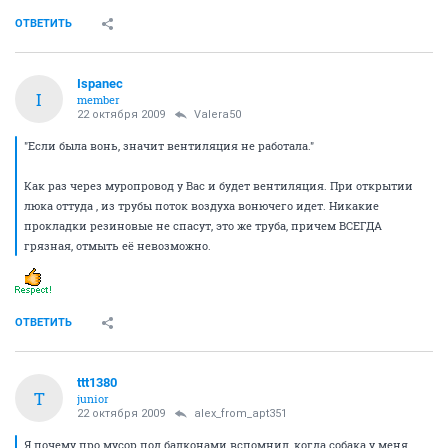
наши дома с 9-ти этажками с Есенина думаю не
корректно! Зайдите к ним в подъезды и посмотрите
как там (про тсж "ЛАДА")!
ОТВЕТИТЬ
Valera50
V
member
22 октября 2009
alex_from_apt351
"Если была вонь, значит вентиляция не работала."
Как раз через муропровод у Вас и будет вентиляция.
При открытии люка оттуда , из трубы поток воздуха
вонючего идет. Никакие прокладки резиновые не
спасут, это же труба, причем ВСЕГДА грязная,
отмыть её невозможно.
ОТВЕТИТЬ
Ispanec
I
member