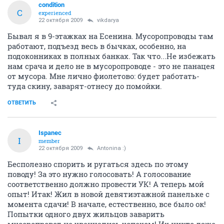
подъезде такая вонища!!!! еще некоторые, которые
особо утром опаздывают на работу, не успевают уже
сбегать через дорогу до бочка, и так этот несчастный
мешок стоит и воняет сутки, а то и двое в подъезде. А
так же курящие соседи курят почему-то не у себя
дома, а в подъезде, и по всем подоконникам подъезда
постоянно пустые пачки от сигарет. Бал бы
мусоропровод в подъезде было бы чище. Будет
желание можете проехать по улице Есенина (дома от
№№50-65) и посмотреть в каком состоянии мусорные
бачки этих домов, обслуживаемой организации УК
СЭК, и подумать, что такие же бачки будут
благоухать перед нашими окнами
ОТВЕТИТЬ
condition
C
experienced
22 октября 2009
vikdarya
Бывал я в 9-этажках на Есенина. Мусоропроводы там
работают, подъезд весь в бычках, особенно, на