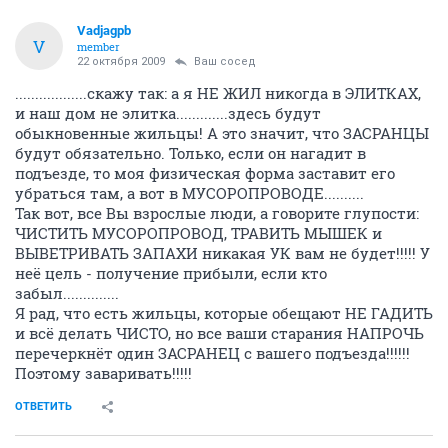
Уважаемый, Ваш Сосед! Во-первых, слово умник
можно воспринять по-разному! Так что необходимо
уточнить в каком контексте, Вы его произнесли! А
насчет деньги нашли, не нашли, платить больше-
меньше! Это по-моему вообще ни о чем! Трубу мыть
никто не будет! Об этом объясняли выше! Насчет
пакета из которого все капает и воняет неизвестно
чем? Так вот из-за таких пакетиков и будет вонь в
подъезде! А чтобы в галстуке и костюме не было
противно нести! ТАк запакуйте герметичней и
несите! ТЕм самым и в подъезде будет чисто и на
улице! ТАк что Голосуем! И хорошо если бы умников
(по вашим словам), то есть умных людей было
больше!
ОТВЕТИТЬ
Vadjagpb
V
member
22 октября 2009
Ваш сосед
..................скажу так: а я НЕ ЖИЛ никогда в ЭЛИТКАХ,