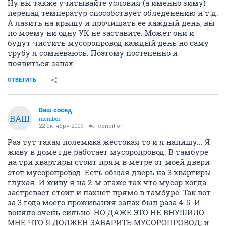
оправдается не полными платежами собственников.
ОТВЕТИТЬ
ttt1380
T
junior
22 октября 2009
alex_from_apt351
Мусоропровод заканчивается выходом на крышу, куда воздух и тянет,
если по каким то причинам там сужен канал или забит или выведен
не "туда" или того хуже заглушен, то конечно тяга будет в подъезд
идти, не спорю! И когда сами жильцы забывают закрыть крышку тоже
запах пойдет. На крайний случай делается тамбур там где
мусоропровод с отдельной вентиляцией на улицу. Я же говорю было
бы желание, а заварить проще всего! Но я за то, чтобы мусор выносить
в шортах и в тапочках.
Да вы правы он заканчивается выходом на крышу.
Ну вы также учитывайте условия (а именно зиму)
перепад температур способствует обледенению и т.д.
А лазить на крышу и прочищать ее каждый день, вы
по моему ни одну УК не заставите. Может они и
будут чистить мусоропровод каждый день но саму