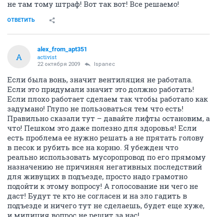
Ispanec
I
member
22 октября 2009
vikdarya
Все решается путем наказаний через УК! Все можно
проконтролировать!
ОТВЕТИТЬ
Ispanec
I
member
22 октября 2009
condition
по поводу, бычков так это у нас решалось тоже через
систему наказаний! У нас вообще жестко было в 12-ти
этажке! Курилку сделали под тех этажом, а кто курит
не там тому штраф! Вот так вот! Все решаемо!
ОТВЕТИТЬ
alex_from_apt351