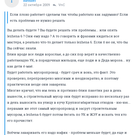
пакетик раз в день вынести, а строительный мусор
они будут исправно по нескольку раз в день
выносить на улицу в кучу Крупногабаритных
отходов - ню-ню... первыми же этот самый
мусоропровод и засрут строительным мусором, а
lezhena 6 будет потом бегать по УК и ЖЭУ и искать
тех кто его прочистит. Блин, ну в чем сложность
маленький пакетик раз в день выкидывать... вы же
не по 5 раз на дню мусор выносите.
Вобчем заваривать его надо нафик - проблем меньше
будет, да еще и платить за него не придется.
ОТВЕТИТЬ
Ispanec
I
member
22 октября 2009
VnC
Если плохо работает сделаем так чтобы работало как задумано! Если
есть проблема ее нужно решать
Вы делать будете ? Вы будете решать эти проблемы... или опять