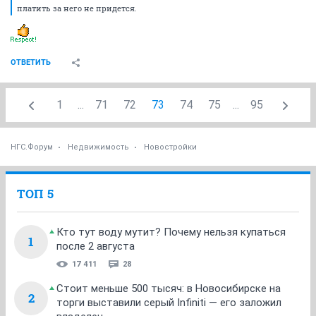
lezhena 6 ? Они ему надо ? А то говорить и фразами кидаться все
мастера, а реально что-то делает только lezhena 6. Если б не он, что бы
Вы сейчас знали.
Блин вроде все люди взрослые, а до сих пор верят в качественно
работающую УК, в порядочных жильцов, еще поди и в Деда мороза... ну
как дети ё-маё.
Будет работать мусоропровод - будет срач и вонь, это факт. Это
проверено, перепроверено многими и неоднократно, и поэтому
практически везде они заварены.
Многие кричат, что им лень и противно блин пакетик раз в день
вынести, а строительный мусор они будут исправно по нескольку раз
в день выносить на улицу в кучу Крупногабаритных отходов - ню-ню...
первыми же этот самый мусоропровод и засрут строительным
мусором, а lezhena 6 будет потом бегать по УК и ЖЭУ и искать тех кто
его прочистит.
Вобчем заваривать его надо нафик - проблем меньше будет, да еще и
платить за него не придется.
ОТВЕТИТЬ