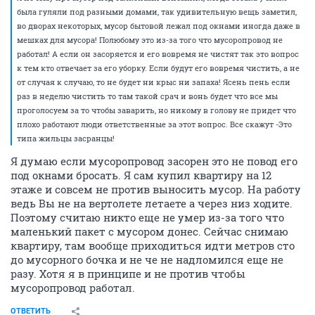
22 октября 2009
Valera50
"Если была вонь, значит вентиляция не работала."
Как раз через муропровод у Вас и будет вентиляция. При открытии
люка оттуда , из трубы поток воздуха вонючего идет. Никакие
прокладки резиновые не спасут, это же труба, причем ВСЕГДА
грязная, отмыть её невозможно.
ОТВЕТИТЬ
ttt1380
T
junior
22 октября 2009
alex_from_apt351
Я почему про мусор под балконами вспомнил, когда собака у меня
была гуляли под разными домами, так удивительную вещь заметил,
во дворах некоторых, мусор бытовой лежал под окнами иногда даже в
мешках для мусора! Полюбому это из-за того что мусоропровод не
работал! А если он засоряется и его вовремя не чистят так это вопрос
к тем кто отвечает за его уборку. Если будут его вовремя чистить, а не