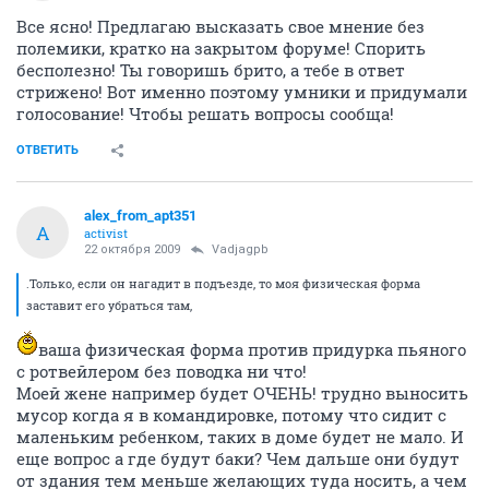
I
member
22 октября 2009
Ваш сосед
Прошу прощение если кого то я обидел. Искренне извиняюсь. Не
хотел переходить на личности так получилось. Но просто я за то чтобы
РЕШАТЬ проблему, а не говорить что УК только прибыль нужна. Если у
кого то лично в квартире будет проблема так он эту УК задолбит
звонками поднимет все инстанции жалобы будет писать. ЧТО РАЗВЕ
НЕ БУДЕТ РАЗВЕ НЕ ТАК ???? А тут общее мусоропровод общий,надо же
решать сообща а мы так не умеем нам бы лишь бы заварить.
ОТВЕТИТЬ
Ispanec
I
member
22 октября 2009
Ваш сосед
Все ясно! Предлагаю высказать свое мнение без
полемики, кратко на закрытом форуме! Спорить
бесполезно! Ты говоришь брито, а тебе в ответ
стрижено! Вот именно поэтому умники и придумали