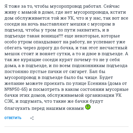
НГС.Форум
Недвижимость
Новостройки
КМСС на Бориса Богаткова (Лежена, 6)
544153
2369
1
...
71
72
73
74
75
...
95
vikdarya
V
activist
22 октября 2009
condition
Я тоже за то, чтобы мусоропровод работал. Сейчас
живу с мамой в доме, где нет мусоропровода, кстати
дом обслуживается той же УК, что и у нас, так вот все
соседи на ночь выставляют мешки с мусором в
подъезд, чтобы у тром по пути захватить, и в