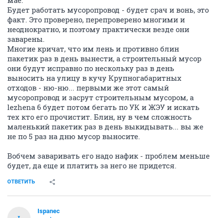
ОТВЕТИТЬ
VnC
V
member
22 октября 2009
alex_from_apt351
Если плохо работает сделаем так чтобы работало как задумано! Если
есть проблема ее нужно решать
Вы делать будете ? Вы будете решать эти проблемы...
или опять lezhena 6 ? Они ему надо ? А то говорить и
фразами кидаться все мастера, а реально что-то
делает только lezhena 6. Если б не он, что бы Вы
сейчас знали.
Блин вроде все люди взрослые, а до сих пор верят в
качественно работающую УК, в порядочных
жильцов, еще поди и в Деда мороза... ну как дети ё-
маё.
Будет работать мусоропровод - будет срач и вонь, это
факт. Это проверено, перепроверено многими и
неоднократно, и поэтому практически везде они
заварены.
Многие кричат, что им лень и противно блин