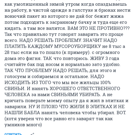
трубу я сомневаюсь. Поэтому постепенно и
появиться запах.
ОТВЕТИТЬ
Ваш сосед
ВАШ
member
22 октября 2009
condition
Раз тут такая полемика жестокая то и я напишу... Я
живу в доме где работает мусоропровод. В тамбуре
на три квартиры стоит прям в метре от моей двери
этот мусоропровод. Есть общая дверь на 3 квартиры
глухая. И живу я на 2-м этаже так что мусор когда
застревает стоит и пахнет прямо в тамбуре. Так вот
за 3 года моего проживания запах был раза 4-5. И
воняло очень сильно. НО ДАЖЕ ЭТО НЕ ВНУШИЛО
МНЕ ЧТО Я ДОЛЖЕН ЗАВАРИТЬ МУСОРОПРОВОД, и
как умолишенный зимой утром когда опаздываешь
на работу, в чистой одежде в галстуке и брюках нести
вонючий пакет из которого не дай бог бежит жижа
потом подходить к засранному бачку и туда еще его
кидать. а там все валится. ВАМ ЭТО НЕ ПРОТИВНО???