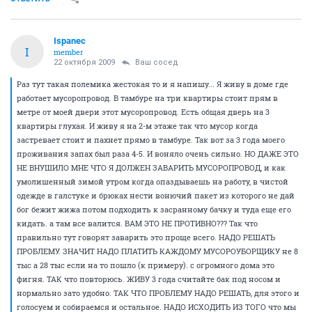
Так что правильно тут говорят заварить это проще
всего. НАДО РЕШАТЬ ПРОБЛЕМУ. ЗНАЧИТ НАДО
ПЛАТИТЬ КАЖДОМУ МУСОРОУБОРЩИКУ не 8 тыс а
28 тыс если на то пошло (к примеру). с огромного
дома это фигня. ТАК что повторюсь. ЖИВУ 3 года
считайте бак под носом и нормально зато удобно.
ТАК ЧТО ПРОБЛЕМУ НАДО РЕШАТЬ, для этого и
голосуем и собираемся и остальное. НАДО
ИСХОДИТЬ ИЗ ТОГО что мы все жильцы 100%
СВИНЬИ. И нанять ХОРОШЕГО ОТВЕТСТВЕННОГО
ЧЕЛОВЕКА за нами СВИНЬЯМИ УБИРАТЬ. А не
кричать поверьте моему опыту да я жил в элитках и
заварили. НУ И ПЛОХО ЧТО ЖИЛИ В ЭЛИТКАХ И НЕ
НАШЛИ БАБЛА нанять человека чтобы убирал. ВОТ.
(хотя уверен что все равно его заварят так как
умников много)
ОТВЕТИТЬ
Ispanec
I
member
22 октября 2009
Ваш сосед