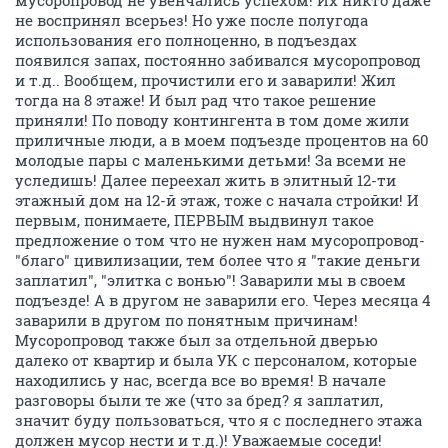
подоконниках в полных банках. Так что...Не избежать
нам срача и дело не в мусоропроводе - это не панацея
от мусора. Мне лично фиолетово: будет работать-
туда скину, заварят-отнесу до помойки.
ОТВЕТИТЬ
Ispanec
I
member
22 октября 2009
Antonina :)
Бесполезно спорить и ругаться здесь по этому
поводу! За это нужно голосовать! А голосование
соответственно должно провести УК! А теперь мой
опыт! Итак! Жил в новой девятиэтажной панельке с
момента сдачи! В начале, естественно, все было ок!
Попытки одного двух жильцов заварить
мусоропровод не увенчались успехом! Их никто даже
не воспринял всерьез! Но уже после полугода
использования его полноценно, в подъездах
появился запах, постоянно забивался мусоропровод
и т.д.. Вообщем, прочистили его и заварили! Жил
тогда на 8 этаже! И был рад что такое решение