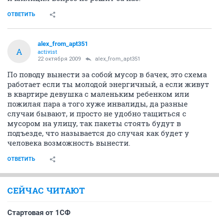
A
activist
22 октября 2009
Ispanec
Если была вонь, значит вентиляция не работала.
Если это придумали значит это должно работать!
Если плохо работает сделаем так чтобы работало как
задумано! Глупо не пользоваться тем что есть!
Правильно сказали тут – давайте лифты остановим, а
что! Пешком это даже полезно для здоровья! Если
есть проблема ее нужно решать а не прятать голову
в песок и рубить все на корню. Я убежден что
реально использовать мусоропровод по его прямому
назначению не причиняя негативных последствий
для живущих в подъезде, просто надо грамотно
подойти к этому вопросу! А голосование ни чего не
даст! Будут те кто не согласен и на зло гадить в
подъезде и ничего тут не сделаешь, будет еще хуже,
и милиция вопрос не решит за нас!
ОТВЕТИТЬ
alex_from_apt351