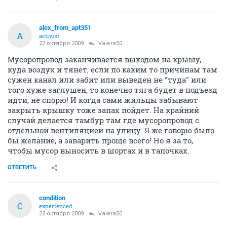
от случая к случаю, то не будет ни крыс ни запаха! Ясень пень если
раз в неделю чистить то там такой срач и вонь будет что все мы
проголосуем за то чтобы заварить, но никому в голову не придет что
плохо работают люди ответственные за этот вопрос. Все скажут -Это
типа жильцы засранцы!
Я думаю если мусоропровод засорен это не повод его
под окнами бросать. Я сам купил квартиру на 12
этаже и совсем не против выносить мусор. На работу
ведь Вы не на вертолете летаете а через низ ходите.
Поэтому считаю никто еще не умер из-за того что
маленький пакет с мусором донес. Сейчас снимаю
квартиру, там вообще приходиться идти метров сто
до мусорного бочка и не че не надломился еще не
разу. Хотя я в принципе и не против чтобы
мусоропровод работал.
ОТВЕТИТЬ
alex_from_apt351
A
activist
22 октября 2009
Valera50