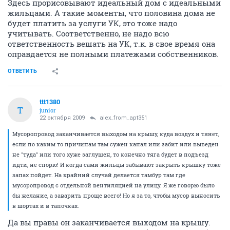
Мусоропровод заканчивается выходом на крышу,
куда воздух и тянет, если по каким то причинам там
сужен канал или забит или выведен не "туда" или
того хуже заглушен, то конечно тяга будет в подъезд
идти, не спорю! И когда сами жильцы забывают
закрыть крышку тоже запах пойдет. На крайний
случай делается тамбур там где мусоропровод с
отдельной вентиляцией на улицу. Я же говорю было
бы желание, а заварить проще всего! Но я за то,
чтобы мусор выносить в шортах и в тапочках.
ОТВЕТИТЬ
condition
C
experienced
22 октября 2009
Valera50
Здесь прорисовывают идеальный дом с идеальными
жильцами. А такие моменты, что половина дома не
будет платить за услуги УК, это тоже надо
учитывать. Соответственно, не надо всю
ответственность вешать на УК, т.к. в свое время она