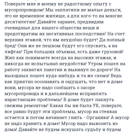
приняли! По поводу контингента в том доме жили
приличные люди, а в моем подъезде процентов на 60
молодые пары с маленькими детьми! За всеми не
уследишь! Далее переехал жить в элитный 12-ти
этажный дом на 12-й этаж, тоже с начала стройки! И
первым, понимаете, ПЕРВЫМ выдвинул такое
предложение о том что не нужен нам мусоропровод-
"благо" цивилизации, тем более что я "такие деньги
заплатил", "элитка с вонью"! Заварили мы в своем
подъезде! А в другом не заварили его. Через месяца 4
заварили в другом по понятным причинам!
Мусоропровод также был за отдельной дверью
далеко от квартир и была УК с персоналом, которые
находились у нас, всегда все во время! В начале
разговоры были те же (что за бред? я заплатил,
значит буду пользоваться, что я с последнего этажа
должен мусор нести и т.д.)! Уважаемые соседи!
Поверьте мне и моему не радостному опыту с
мусоропроводом! Мы заплатили не малые деньги,
это не временное жилище, а для кого-то на многие
десятилетия! Давайте заранее, предвидим
очевидные для нашего общества вещи и