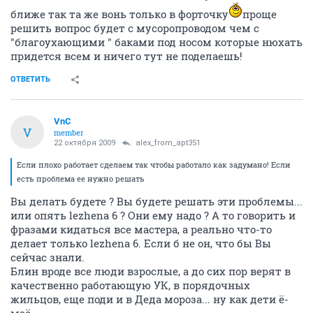
голосование! Чтобы решать вопросы сообща!
ОТВЕТИТЬ
alex_from_apt351
A
activist
22 октября 2009
Vadjagpb
.Только, если он нагадит в подъезде, то моя физическая форма
заставит его убраться там,
ваша физическая форма против придурка пьяного
с ротвейлером без поводка ни что!
Моей жене например будет ОЧЕНЬ! трудно выносить
мусор когда я в командировке, потому что сидит с
маленьким ребенком, таких в доме будет не мало. И
еще вопрос а где будут баки? Чем дальше они будут
от здания тем меньше желающих туда носить, а чем
ближе так та же вонь только в форточку
проще
решить вопрос будет с мусоропроводом чем с
"благоухающими " баками под носом которые нюхать
придется всем и ничего тут не поделаешь!