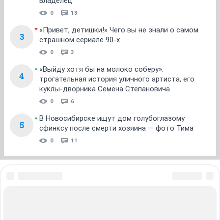
1
...
71
72
73
74
75
...
95
НГС.Форум
Недвижимость
Новостройки
ТОП 5
Кто тут воду мутит? Почему нельзя купаться
1
после 2 августа
17 411
28
Стоит меньше 500 тысяч: в Новосибирске на
2
торги выставили серый Infiniti — его заложил
владелец
0
13
«Привет, детишки!» Чего вы не знали о самом
3
страшном сериале 90-х