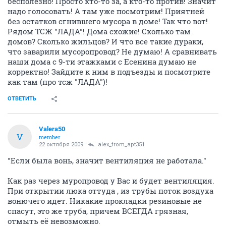
СтройМастер. Нарымский Квартал. (часть 3)
424982
1000
Ispanec
I
member
22 октября 2009
alex_from_apt351
Есть жильцы которые за и которые против! Никто
голову в песок не прячет и не надо в крайности
метаться - это про остановку лифтов! При грамотном
управлении в доме все ок будет! Но с
мусоропроводом ничего не сделать и я говорю не
прям о вони как на свалке, а о характерном запахе! С
каждым годом все усиливающемся и никакая
вентиляция полностью не спасет! И спорить
бесполезно! Просто кто-то за, а кто-то против! Значит
надо голосовать! А там уже посмотрим! Приятней
без остатков сгнившего мусора в доме! Так что вот!
Рядом ТСЖ "ЛАДА"! Дома схожие! Сколько там
домов? Сколько жильцов? И что все такие дураки,
что заварили мусоропровод? Не думаю! А сравнивать