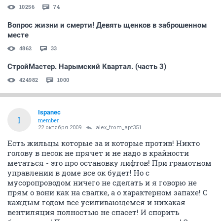
A
activist
22 октября 2009
alex_from_apt351
По поводу вынести за собой мусор в бачек, это схема
работает если ты молодой энергичный, а если живут
в квартире девушка с маленьким ребенком или
пожилая пара а того хуже инвалиды, да разные
случаи бывают, и просто не удобно тащиться с
мусором на улицу, так пакеты стоять будут в
подъезде, что называется до случая как будет у
человека возможность вынести.
ОТВЕТИТЬ
СЕЙЧАС ЧИТАЮТ
Стартовая от 1СФ
10256
74
Вопрос жизни и смерти! Девять щенков в заброшенном
месте
4862
33