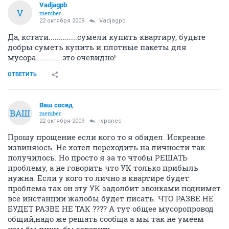
ЗАСРАНЦЫ будут обязательно. Только, если он нагадит в подъезде, то
моя физическая форма заставит его убраться там, а вот в
МУСОРОПРОВОДЕ..........
Так вот, все Вы взрослые люди, а говорите глупости: ЧИСТИТЬ
МУСОРОПРОВОД, ТРАВИТЬ МЫШЕК и ВЫВЕТРИВАТЬ ЗАПАХИ никакая
УК вам не будет!!!!! У неё цель - получение прибыли, если кто
забыл..............
Я рад, что есть жильцы, которые обещают НЕ ГАДИТЬ и всё делать
ЧИСТО, но все ваши старания НАПРОЧЬ перечеркнёт один ЗАСРАНЕЦ с
вашего подъезда!!!!!!
Поэтому заваривать!!!!!
ОТВЕТИТЬ
Vadjagpb
V
member
22 октября 2009
Vadjagpb
Да, кстати..............сумели купить квартиру, будьте
добры суметь купить и плотные пакеты для