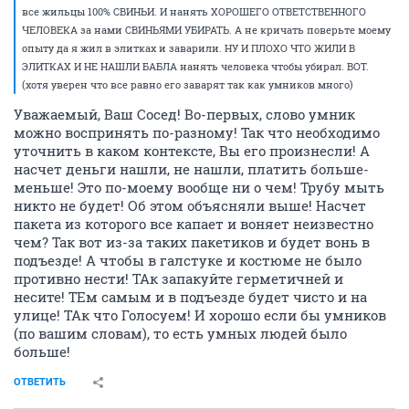
Раз тут такая полемика жестокая то и я напишу... Я живу в доме где
работает мусоропровод. В тамбуре на три квартиры стоит прям в
метре от моей двери этот мусоропровод. Есть общая дверь на 3
квартиры глухая. И живу я на 2-м этаже так что мусор когда
застревает стоит и пахнет прямо в тамбуре. Так вот за 3 года моего
проживания запах был раза 4-5. И воняло очень сильно. НО ДАЖЕ ЭТО
НЕ ВНУШИЛО МНЕ ЧТО Я ДОЛЖЕН ЗАВАРИТЬ МУСОРОПРОВОД, и как
умолишенный зимой утром когда опаздываешь на работу, в чистой
одежде в галстуке и брюках нести вонючий пакет из которого не дай
бог бежит жижа потом подходить к засранному бачку и туда еще его
кидать. а там все валится. ВАМ ЭТО НЕ ПРОТИВНО??? Так что
правильно тут говорят заварить это проще всего. НАДО РЕШАТЬ
ПРОБЛЕМУ. ЗНАЧИТ НАДО ПЛАТИТЬ КАЖДОМУ МУСОРОУБОРЩИКУ не 8
тыс а 28 тыс если на то пошло (к примеру). с огромного дома это
фигня. ТАК что повторюсь. ЖИВУ 3 года считайте бак под носом и
нормально зато удобно. ТАК ЧТО ПРОБЛЕМУ НАДО РЕШАТЬ, для этого и
голосуем и собираемся и остальное. НАДО ИСХОДИТЬ ИЗ ТОГО что мы
все жильцы 100% СВИНЬИ. И нанять ХОРОШЕГО ОТВЕТСТВЕННОГО
ЧЕЛОВЕКА за нами СВИНЬЯМИ УБИРАТЬ. А не кричать поверьте моему
опыту да я жил в элитках и заварили. НУ И ПЛОХО ЧТО ЖИЛИ В
ЭЛИТКАХ И НЕ НАШЛИ БАБЛА нанять человека чтобы убирал. ВОТ.
(хотя уверен что все равно его заварят так как умников много)