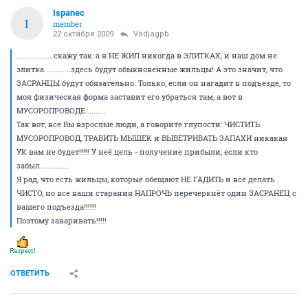
и наш дом не элитка.............здесь будут
обыкновенные жильцы! А это значит, что ЗАСРАНЦЫ
будут обязательно. Только, если он нагадит в
подъезде, то моя физическая форма заставит его
убраться там, а вот в МУСОРОПРОВОДЕ..........
Так вот, все Вы взрослые люди, а говорите глупости:
ЧИСТИТЬ МУСОРОПРОВОД, ТРАВИТЬ МЫШЕК и
ВЫВЕТРИВАТЬ ЗАПАХИ никакая УК вам не будет!!!!! У
неё цель - получение прибыли, если кто
забыл..............
Я рад, что есть жильцы, которые обещают НЕ ГАДИТЬ
и всё делать ЧИСТО, но все ваши старания НАПРОЧЬ
перечеркнёт один ЗАСРАНЕЦ с вашего подъезда!!!!!!
Поэтому заваривать!!!!!
ОТВЕТИТЬ
Ispanec
I
member
22 октября 2009
Vadjagpb
..................скажу так: а я НЕ ЖИЛ никогда в ЭЛИТКАХ, и наш дом не
элитка.............здесь будут обыкновенные жильцы! А это значит, что