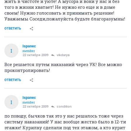
предотвратим их негативные последствия! На счет
верхних этажей, что им неудобно будет! Да полный
бред! Они же не пешком будут его спускать, а на
лифтах! При больших объемах, есть даже грузовой!
Жил как понимаете всегда на высоких этажах, и
никогда не испытывал неудобства! Утром пошел на
работу захватил пакетик и выкинул по дороге! На
выходных пошел куда-нибудь и та же схема! Ведь
как приятно осознавать и ощущать, что нет в доме
вони, мусора не надо сообщать о засоре
мусоропровода и в дальнейшем исправлять
нарастающие проблемы! В доме будет пахнуть
свежим ремонтом! Какая бы ни была УК, поверьте,
все равно будут эти проблемы, мусор на стенках
остается и потом начинает гнить - Органика! А мусор
не надо хранить в доме! Мусор надо вывозить из
дома! Давайте не будем искушать судьбу и будем
жить в чистоте и уюте! А мусора и вони у нас и без
того в жизни хватает! Не нужно его еще и в доме
своем! Нужно голосовать и принимать решение!
Уважаемы Соседи,пожалуйста будьте благоразумны!
ОТВЕТИТЬ