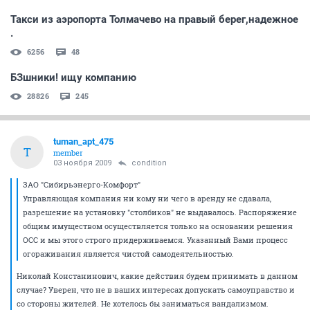
Такси из аэропорта Толмачево на правый берег,надежное
.
6256
48
БЗшники! ищу компанию
28826
245
tuman_apt_475
T
member
03 ноября 2009
condition
ЗАО "Сибирьэнерго-Комфорт"
Управляющая компания ни кому ни чего в аренду не сдавала,
разрешение на установку "столбиков" не выдавалось. Распоряжение
общим имуществом осуществляется только на основании решения
ОСС и мы этого строго придерживаемся. Указанный Вами процесс
огораживания является чистой самодеятельностью.
Николай Констанинович, какие действия будем принимать в данном
случае? Уверен, что не в ваших интересах допускать самоуправство и
со стороны жителей. Не хотелось бы заниматься вандализмом.