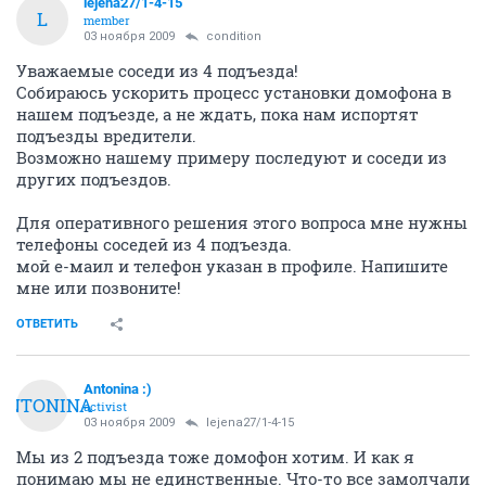
lejena27/1-4-15
L
member
03 ноября 2009
condition
Уважаемые соседи из 4 подъезда!
Собираюсь ускорить процесс установки домофона в
нашем подъезде, а не ждать, пока нам испортят
подъезды вредители.
Возможно нашему примеру последуют и соседи из
других подъездов.
Для оперативного решения этого вопроса мне нужны
телефоны соседей из 4 подъезда.
мой е-маил и телефон указан в профиле. Напишите
мне или позвоните!
ОТВЕТИТЬ
Antonina :)
ANTONINA
activist
03 ноября 2009
lejena27/1-4-15
Мы из 2 подъезда тоже домофон хотим. И как я
понимаю мы не единственные. Что-то все замолчали