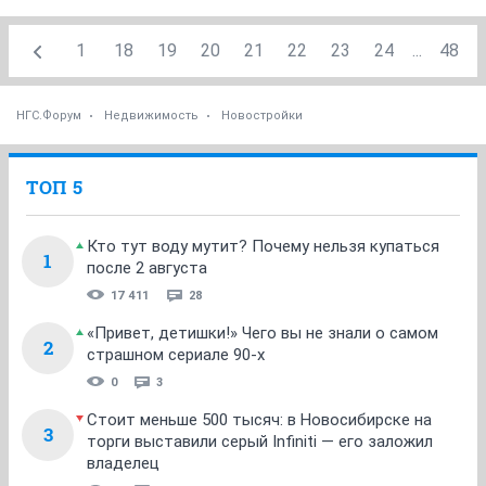
1
18
19
20
21
22
23
24
...
48
НГС.Форум
Недвижимость
Новостройки
ТОП 5
Кто тут воду мутит? Почему нельзя купаться
1
после 2 августа
17 411
28
«Привет, детишки!» Чего вы не знали о самом
2
страшном сериале 90-х
0
3
Стоит меньше 500 тысяч: в Новосибирске на
3
торги выставили серый Infiniti — его заложил
владелец