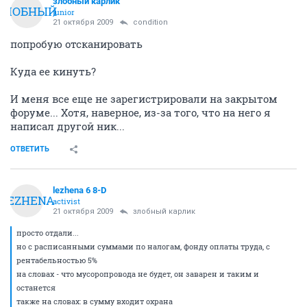
злобный карлик
ЗЛОБНЫЙ
junior
21 октября 2009
condition
попробую отсканировать
Куда ее кинуть?
И меня все еще не зарегистрировали на закрытом
форуме... Хотя, наверное, из-за того, что на него я
написал другой ник...
ОТВЕТИТЬ
lezhena 6 8-D
LEZHENA
activist
21 октября 2009
злобный карлик
просто отдали...
но с расписанными суммами по налогам, фонду оплаты труда, с
рентабельностью 5%
на словах - что мусоропровода не будет, он заварен и таким и
останется
также на словах: в сумму входит охрана