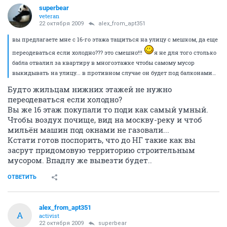
superbear
veteran
22 октября 2009
alex_from_apt351
вы предлагаете мне с 16-го этажа тащиться на улицу с мешком, да еще
переодеваться если холодно??? это смешно!!!
я не для того столько
бабла отвалил за квартиру в многоэтажке чтобы самому мусор
выкидывать на улицу... в противном случае он будет под балконами…
Будто жильцам нижних этажей не нужно
переодеваться если холодно?
Вы же 16 этаж покупали то поди как самый умный.
Чтобы воздух почище, вид на москву-реку и чтоб
мильён машин под окнами не газовали...
Кстати готов поспорить, что до НГ такие как вы
засрут придомовую территорию строительным
мусором. Впадлу же вывезти будет..
ОТВЕТИТЬ
alex_from_apt351
A
activist
22 октября 2009
superbear