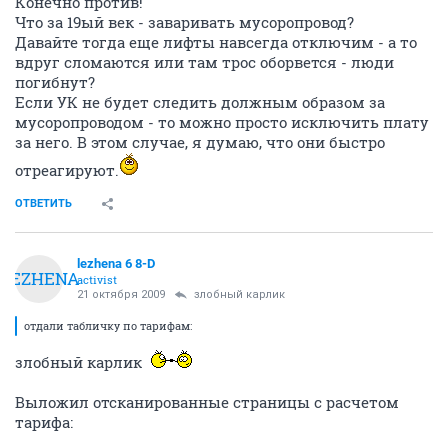
Конечно против!
Что за 19ый век - заваривать мусоропровод?
Давайте тогда еще лифты навсегда отключим - а то
вдруг сломаются или там трос оборвется - люди
погибнут?
Если УК не будет следить должным образом за
мусоропроводом - то можно просто исключить плату
за него. В этом случае, я думаю, что они быстро
отреагируют.
ОТВЕТИТЬ
lezhena 6 8-D
LEZHENA
activist
21 октября 2009
злобный карлик
отдали табличку по тарифам:
злобный карлик
Выложил отсканированные страницы с расчетом
тарифа: