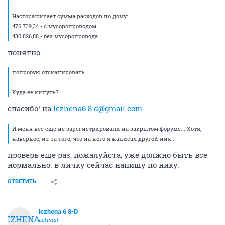
Настораживает сумма расходов по дому:
476 739,34 - с мусоропроводом
430 826,88 - без мусоропровода
понятно...
попробую отсканировать
Куда ее кинуть?
спасибо! на
lezhena6.8.d@gmail.com
И меня все еще не зарегистрировали на закрытом форуме... Хотя,
наверное, из-за того, что на него я написал другой ник...
проверь еще раз, пожалуйста, уже должно быть все
нормально. в личку сейчас напишу по нику.
ОТВЕТИТЬ
lezhena 6 8-D
LEZHENA
activist