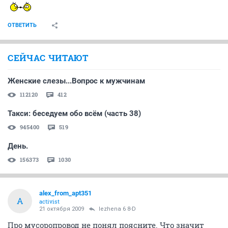
ОТВЕТИТЬ
СЕЙЧАС ЧИТАЮТ
Женские слезы...Вопрос к мужчинам
112120
412
Такси: беседуем обо всём (часть 38)
945400
519
День.
156373
1030
alex_from_apt351
A
activist
21 октября 2009
lezhena 6 8-D
Про мусоропровод не понял поясните. Что значит