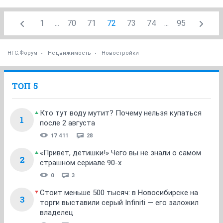
1
...
70
71
72
73
74
...
95
НГС.Форум
Недвижимость
Новостройки
ТОП 5
Кто тут воду мутит? Почему нельзя купаться
1
после 2 августа
17 411
28
«Привет, детишки!» Чего вы не знали о самом
2
страшном сериале 90-х
0
3
Стоит меньше 500 тысяч: в Новосибирске на
3
торги выставили серый Infiniti — его заложил
владелец