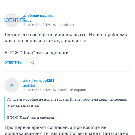
злобный карлик
ЗЛОБНЫЙ
junior
21 октября 2009
condition
Лучше его вообще не использовать. Иначе проблема
крыс на первых этажах, запах и т.п.
В ТСЖ "Лада" так и сделали
ОТВЕТИТЬ
alex_from_apt351
A
activist
21 октября 2009
злобный карлик
Лучше его вообще не использовать. Иначе проблема крыс на первых
этажах, запах и т.п.
В ТСЖ "Лада" так и сделали
Про первое время согласен, а про вообще не
использование? Т.е. вы предлагаете мне с 16-го этажа