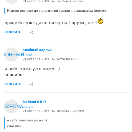
21 октября 2009
злобный карлик
И меня все еще не зарегистрировали на закрытом форуме
вроде бы уже даже вижу на форуме, нет?
ОТВЕТИТЬ
злобный карлик
ЗЛОБНЫЙ
junior
21 октября 2009
lezhena 6 8-D
я себя тоже уже вижу :-)
спасибо!
ОТВЕТИТЬ
lezhena 6 8-D
LEZHENA
activist
21 октября 2009
злобный карлик
я себя тоже уже вижу :-)
спасибо!