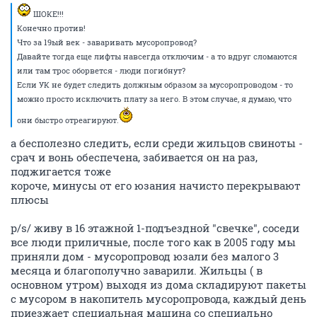
ШОКЕ!!!
Конечно против!
Что за 19ый век - заваривать мусоропровод?
Давайте тогда еще лифты навсегда отключим - а то вдруг сломаются
или там трос оборвется - люди погибнут?
Если УК не будет следить должным образом за мусоропроводом - то
можно просто исключить плату за него. В этом случае, я думаю, что
они быстро отреагируют.
а бесполезно следить, если среди жильцов свиноты -
срач и вонь обеспечена, забивается он на раз,
поджигается тоже
короче, минусы от его юзания начисто перекрывают
плюсы
p/s/ живу в 16 этажной 1-подъездной "свечке", соседи
все люди приличные, после того как в 2005 году мы
приняли дом - мусоропровод юзали без малого 3
месяца и благополучно заварили. Жильцы ( в
основном утром) выходя из дома складируют пакеты
с мусором в накопитель мусоропровода, каждый день
приезжает специальная машина со специально