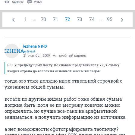
543932
2369
1
...
70
71
72
73
74
...
95
lezhena 6 8-D
LEZHENA
activist
21 октября 2009
злобный карлик
P. S. к предыдущему посту: по словам представителя УК, в сумму
входит охрана до вселения основной массы жильцов
тогда это тоже должно идти отдельной строчкой с
указанием общей суммы.
кстати по другим видам работ тоже общая сумма
должна быть, хотя ее по метражу конечно можно
определить, но лучше все-таки не арифметикой
заниматься, а получить информацию из источника.
а нет возможности сфотографировать табличку?
завтра утром поеду в офис СЭК, вдруг там опять ни