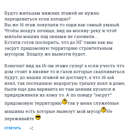
Будто жильцам нижних этажей не нужно
переодеваться если холодно?
Вы же 16 этаж покупали то поди как самый умный.
Чтобы воздух почище, вид на москву-реку и чтоб
мильён машин под окнами не газовали...
Кстати готов поспорить, что до НГ такие как вы
засрут придомовую территорию строительным
мусором. Впадлу же вывезти будет..
Конечно! вид на 16-ом этаже супер! а если учесть что
дом стоит в низине то и газов которые скапливаться
будут, до наших этажей не достанут, а что 16-ый
взял, так последнюю недорогую трешку взял в доме,
были еще два варианта но там ценник кусался и
придерживали их кому то. А по поводу “засрут”
придомовую территорию
так у меня служебные
машины есть которые вывезут мой мусор
Не
переживайте
ОТВЕТИТЬ