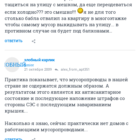
тащиться на улицу с мешком, да еще переодеваться
если холодно??? это смешно!!!
я не для того
столько бабла отвалил за квартиру в многоэтажке
чтобы самому мусор выкидывать на улицу... в
противном случае он будет под балконами…
ОТВЕТИТЬ
злобный карлик
ЗЛОБНЫЙ
junior
21 октября 2009
alex_from_apt351
Практика показывает, что мусоропроводы в нашей
стране не содержатся должным образом. А
результатом этого является их антисанитарное
состояние и последующее наложение штрафов со
стороны СЭС с последующим завариванием
крышек...
Насколько я знаю, сейчас практически нет домов с
работающими мусоропроводами...
ОТВЕТИТЬ