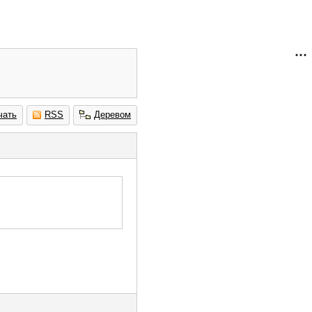
чать
RSS
Деревом