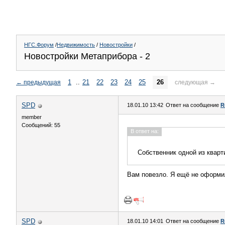
НГС.Форум
/
Недвижимость
/
Новостройки
/
Новостройки Метаприбора - 2
1
..
21
22
23
24
25
26
←
предыдущая
следующая
→
SPD
18.01.10 13:42
Ответ на сообщение
R
member
Сообщений: 55
В ответ на:
Собственник одной из кварт
Вам повезло. Я ещё не оформи
SPD
18.01.10 14:01
Ответ на сообщение
R