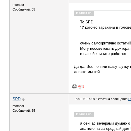
member
Сообщений: 55
В ответ на:
To SPD
"У кого-то тараканы в голове.
очень самокритично кстати!!
Могу посоветовать доктора 
в нашей клинике работает...
Да-да. Все поняли вашу шутку
ловите мышей.
SPD
18.01.10 14:09
Ответ на сообщение
R
member
Сообщений: 55
В ответ на:
я сейчас вечерами думаю о 
хватило на загородный дом!