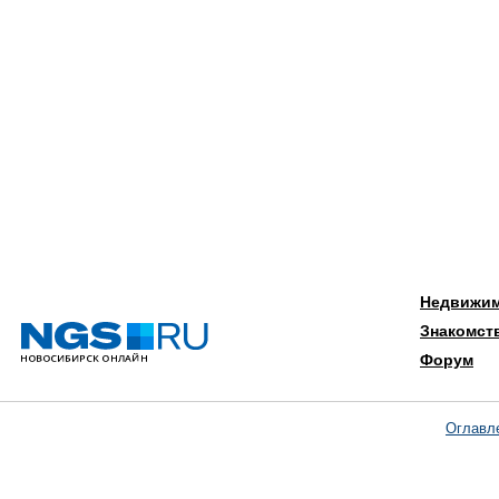
Недвижи
Знакомст
Форум
Оглавл