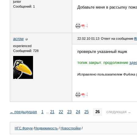
junior
Сообщений: 1
Добавьте меня в рассылку по
acrow
22.02.10 01:13
Ответ на сообщение
R
experienced
Сообщений: 728
проверьте указанный ящик
топик закрыт. продолжение
зде
Исправлено пользователем ФиАлка (0
1
..
21
22
23
24
25
26
←
предыдущая
следующая
→
НГС.Форум
/
Недвижимость
/
Новостройки
/