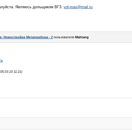
жалуйста. Являюсь дольщиком ВГ3.
vol-max@mail.ru
e: Новостройки Метаприбора - 2
пользователя
Mahtang
сь
5.03.10 11:21)