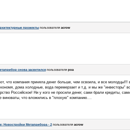
рхитектурные прожекты
пользователя
acrow
етаприбор снова засветился
пользователя
роа
т, что компания приняла денег больше, чем освоила, и все молодцы!!! в
кономя, дома холодные, вода перемерзает и т.д. и мы же "инвесторы" вс
рство Российское! Ни у кого не просили денег, сами брали кредиты, сам
е виноваты, что вложились в "плохую" компанию....
e: Новостройки Метаприбора - 2
пользователя
acrow