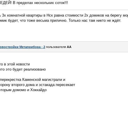
ЕДЕЙ! В пределах нескольких соток!!!
 3х комнатной квартиры в Нск равна стоимости 2х домиков на берегу мо
мик будет, что тоже весьма прилично. Только нас там никто не ждёт.
овостройки Метаприбора - 2
пользователя
AA
о в этой новости
что это будет реализовано
 перекрестка Каменской магистрали и
торону второго дома и эстакада пересекает
вторым домомо и Хоккайдо