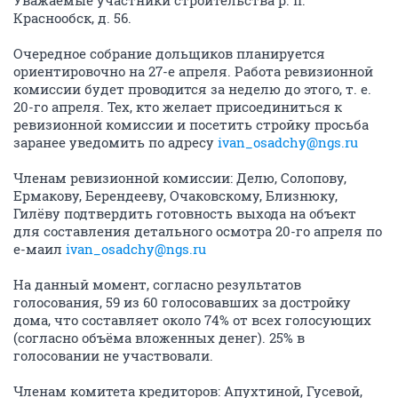
Уважаемые участники строительства р. п.
Краснообск, д. 56.
Очередное собрание дольщиков планируется
ориентировочно на 27-е апреля. Работа ревизионной
комиссии будет проводится за неделю до этого, т. е.
20-го апреля. Тех, кто желает присоединиться к
ревизионной комиссии и посетить стройку просьба
заранее уведомить по адресу
ivan_osadchy@ngs.ru
Членам ревизионной комиссии: Делю, Солопову,
Ермакову, Берендееву, Очаковскому, Близнюку,
Гилёву подтвердить готовность выхода на объект
для составления детального осмотра 20-го апреля по
е-маил
ivan_osadchy@ngs.ru
На данный момент, согласно результатов
голосования, 59 из 60 голосовавших за достройку
дома, что составляет около 74% от всех голосующих
(согласно объёма вложенных денег). 25% в
голосовании не участвовали.
Членам комитета кредиторов: Апухтиной, Гусевой,