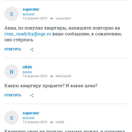
superator
S
activist
12 апреля 2013
superator
Анна, по покупке квартиры, напишите повторно на
ivan_osadchy@ngs.ru
ваше сообщение, к сожалению,
оно стёрлось
ОТВЕТИТЬ
nik86
N
junior
14 апреля 2013
Nikolas54
Какую квартиру продаете? И какая цена?
ОТВЕТИТЬ
superator
S
activist
15 апреля 2013
nik86
Квартиру свою не продаю, самому нужна, и парковка