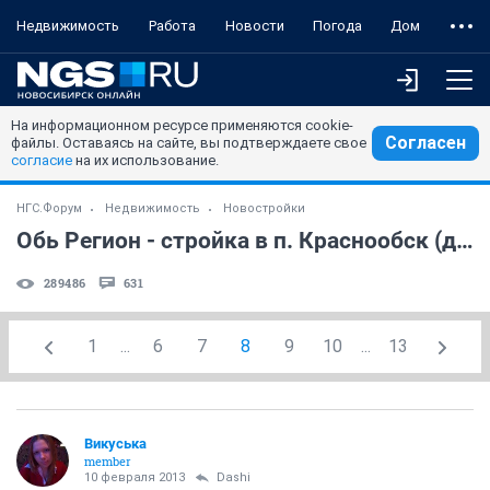
Недвижимость
Работа
Новости
Погода
Дом
На информационном ресурсе применяются cookie-
Согласен
файлы. Оставаясь на сайте, вы подтверждаете свое
согласие
на их использование.
НГС.Форум
Недвижимость
Новостройки
Обь Регион - стройка в п. Краснообск (д. 56)
289486
631
1
...
6
7
8
9
10
...
13
Викуська
member
10 февраля 2013
Dashi