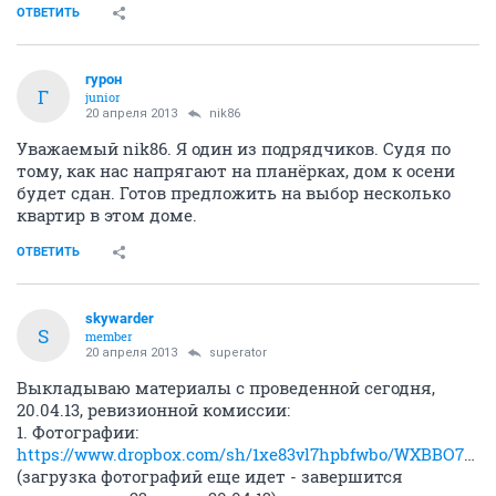
ОТВЕТИТЬ
гурон
Г
junior
20 апреля 2013
nik86
Уважаемый nik86. Я один из подрядчиков. Судя по
тому, как нас напрягают на планёрках, дом к осени
будет сдан. Готов предложить на выбор несколько
квартир в этом доме.
ОТВЕТИТЬ
skywarder
S
member
20 апреля 2013
superator
Выкладываю материалы с проведенной сегодня,
20.04.13, ревизионной комиссии:
1. Фотографии:
https://www.dropbox.com/sh/1xe83vl7hpbfwbo/WXBBO7Iz8g/%D0%A4%D0%BE%D1%82%D0%BE_%D0%9A%D1%80%D0%B0%D1%81%D0%BD%D0%BE%D0%BE%D0%B1%D1%81%D0%BA_56
(загрузка фотографий еще идет - завершится