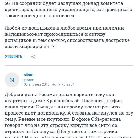
56. На собрании будет заслушан доклад комитета
кредиторов, внешнего управляющего, застройщика, а
также проведено голосование.
Любой из дольщиков в любое время при наличии
желания может присоединиться к активу
дольщиков и, тем самым, способствовать достройке
своей квартиры в т. ч.
ОТВЕТИТЬ
nik86
N
junior
08 апреля 2013
Nikolas54
Добрый день. Рассматривал вариант покупки
квартиры в доме Краснообск 56. Позвонил к офис
узнал сроки. Съездил на стройку посмотрел что
процесс идет потихоньку. А сегодня наткнулся на эту
тему. Рвение мое поутихло. В офисе Обь-региона
говорят что на эту стройку кинули все силы со
стройки на Галащука. (Получается там стройка
встала.) И к октябрю дом сдадут 100%. И все же меня