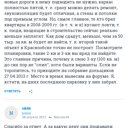
новые дороги к нему подводить не нужно, каркас
полностью литой, т. е. сразу можно делать ремонт,
звукоизоляция будет отличная, а стены и потолки
под прямым углом. Но, самое главное, те кто брал
квартиры в 2008-2009 гг. (в т. ч. и я) кусают локти, т.
к. люди, входящие в строительство сейчас реально
меньше заплатят. Как дом сдадут, меньше, чем за 50
тыр. за кв. м будет не найти, т. к. второй такой
объект в Краснообске точно не построят. Посмотрите
планировки, такие 2-ки и 3-ки вы вряд ли найдёте.
Это главная причина, почему я свою 3-ку (100 кв. м)
до сих пор не "слил", хотя были варианты. Если не
торопитесь, то приходите на собрание дольщиков
27.04.2013 г. Место и время вывесим на форуме. Я,
кстати, на днях последнюю парковку у них забрал.
ОТВЕТИТЬ
nik86
N
junior
08 апреля 2013
Nikolas54
Спасибо за ответ. А за какую цену они продавали