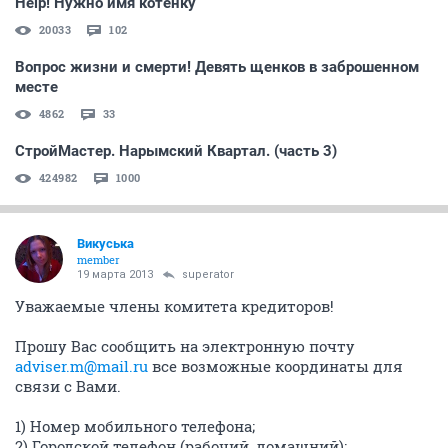
Help! Нужно имя котенку
20033
102
Вопрос жизни и смерти! Девять щенков в заброшенном
месте
4862
33
СтройМастер. Нарымский Квартал. (часть 3)
424982
1000
Викуська
member
19 марта 2013
superator
Уважаемые члены комитета кредиторов!
Прошу Вас сообщить на электронную почту
adviser.m@mail.ru
все возможные координаты для
связи с Вами.
1) Номер мобильного телефона;
2) Городской телефон (рабочий, домашний);