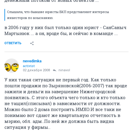
денежным потоком от новых объектов ...
Слышала, что бывшие юристы БКП представляют интересы
инвесторов по взысканию.
в 2006 году у них был только один юрист - СанСаныч
Мартынюк ... а он, вроде бы, и сейчас в команде ...
ОТВЕТИТЬ
nevedimka
activist
02 декабря 2008
ninavol
У них такая ситуация не первый год. Как только
пошли продажи по Зыряновской(2006-2007) так вроде
зажили и деньги на завершение Нижегородской
появились..С этого объекта чего только и кто только
не тащил(списывал) в зависимости от должности.
Можно было 2 дома построить.ИМХО.И все таки не
понимаю вот сдают же квартальную отчетность в
мэрию, обл. адм..По ней же должна быть видна
ситуация у фирмы..