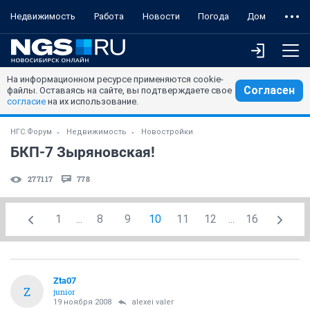
Недвижимость
Работа
Новости
Погода
Дом
На информационном ресурсе применяются cookie-
Согласен
файлы. Оставаясь на сайте, вы подтверждаете свое
согласие
на их использование.
НГС.Форум
Недвижимость
Новостройки
БКП-7 Зыряновская!
277117
778
1
...
8
9
10
11
12
...
16
Zta07
Z
junior
19 ноября 2008
alexei valer