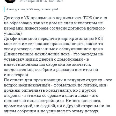
23 ноября 2008
babushka
А что договор с УК подписали уже?
Договор с УК правомочно подписывать ТСЖ (но оно
не образовано, так как дом не сдан и квартиры не
переданы инвесторам согласно договора долевого
участия)
До официальной передачи квартир жильцам БКП
может и имеет полное право заключать какие-то
свои договора, связанные с обслуживанием дома.
(Единственное исключение пока - это расходы на
установку новых дверей c домофонами - в
инвестиционном договоре они не значатся,
следовательно, это бремя расходов ложится на
инвесторов)
По оплате для проживающих и ведущих отделку - это
вопрос неоднозначный - формально, по логике, они
должны оплачивать коммуналку, но с другой
стороны - затяжка со сроками сдачи дома - это
полностью вина застройщика. Ничего внятного,
кроме эмоций, ни с одной, ни с другой стороны ни на
одном собрании я не услышал по этому поводу.