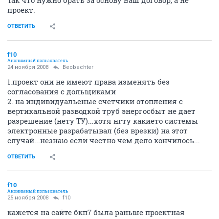
Так что нужно брать за основу Ваш договор, а не
проект.
ОТВЕТИТЬ
f10
Анонимный пользователь
24 ноября 2008
Beobachter
1.проект они не имеют права изменять без
согласования с дольщиками
2. на индивидуальеные счетчики отопления с
вертикальной разводкой труб энергосбыт не дает
разрешение (нету ТУ)...хотя нгту какието системы
электронные разрабатывал (без врезки) на этот
случай...незнаю если честно чем дело кончилось...
ОТВЕТИТЬ
f10
Анонимный пользователь
25 ноября 2008
f10
кажется на сайте бкп7 была раньше проектная