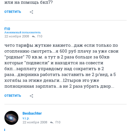
или на помощь бкп7?
ОТВЕТИТЬ
f10
Анонимный пользователь
22 ноября 2008
f10
чето тарифы жуткие какието...даж если только по
отоплению смотреть...я 600 руб плачу за уже свои
"родные" 70 кв.м. а тут в 2 раза больше за 60кв
которые "подвисли" и находятся на совести
бкп...зарплату управдому над сократить в 2
раза...дворника работать заставить не 2 р/нед, а 5
хотябы за этиже деньги...12тыров это уже
полноценная зарплата...а не 2 раза убрать двор...
ОТВЕТИТЬ
Beobachter
v.i.p.
22 ноября 2008
f10