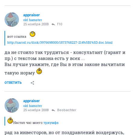
appraiser
old hamster
25 ноября 2008
f10
вот ссылка
http://narod.ru/disk/3976698000/1873768227-214%5B1%5D.doc.html
да не стоило так трудиться - консультант (гарант и
пр.) с текстом закона есть у всех ...
Вы лучше укажите, где Вы в этом законе вычитали
такую норму
ОТВЕТИТЬ
appraiser
old hamster
25 ноября 2008
Beobachter
Настал час моего
триумфа
рад за инвесторов, но от поздравлений воздержусь,