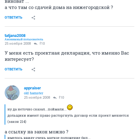
виноват ...
а что там со сдачей дома на нижегородской ?
ОТВЕТИТЬ
tatjana2008
Анонимный пользователь
25 ноября 2008
f10
У меня есть проектная декларация, что именно Вас
интересует?
ОТВЕТИТЬ
appraiser
old hamster
25 ноября 2008
f10
ну да неточно сказал...поймали...
дольщики имеют право расторгнуть договор если проект меняется
(закон 214)
а ссылку на закон можно ?
имелось ввиду очень шаткое положение бкп...