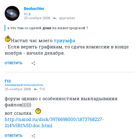
Beobachter
v.i.p.
25 ноября 2008
appraiser
а что там со сдачей
дома
на нижегородской ?
Настал час моего
триумфа
- Если верить графикам, то сдача комиссии в конце
ноября - начале декабря.
ОТВЕТИТЬ
f10
Анонимный пользователь
25 ноября 2008
f10
форум однако с особенностями выкладывания
файлов))))))
вот ссылка
http://narod.ru/disk/3976698000/1873768227-
214%5B1%5D.doc.html
ОТВЕТИТЬ