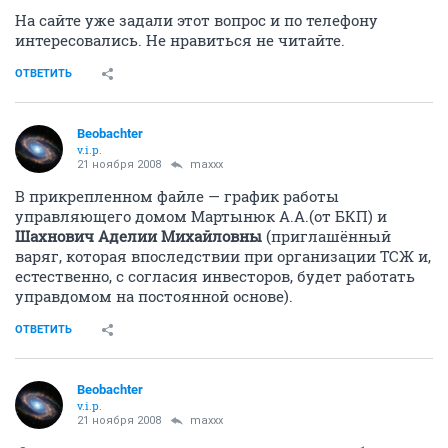
На сайте уже задали этот вопрос и по телефону
интересовались. Не нравиться не читайте.
ОТВЕТИТЬ
Beobachter
v.i.p.
21 ноября 2008
maxxx
В прикрепленном файле — график работы
управляющего домом Мартынюк А.А.(от БКП) и
Шахнович Аделии Михайловны
(приглашённый
варяг, которая впоследствии при организации ТСЖ и,
естественно, с согласия инвесторов, будет работать
управдомом на постоянной основе).
ОТВЕТИТЬ
Beobachter
v.i.p.
21 ноября 2008
maxxx