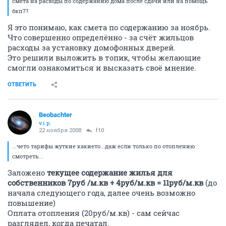
смета на расходы по содержанию дома после сдачи или на помощь
бкп7?
Я это понимаю, как смета по содержанию за ноябрь.
Что совершенно определённо - за счёт жильцов
расходы за установку домофонных дверей.
Это решили выложить в топик, чтобы желающие
cмогли ознакомиться и высказать своё мнение.
ОТВЕТИТЬ
Beobachter
v.i.p.
22 ноября 2008
f10
...чето тарифы жуткие какието...даж если только по отоплению
смотреть...
Заложено
текущее содержание жилья для
собственников 7руб /м.кв + 4руб/м.кв = 11руб/м.кв
(до
начала следующего года, далее очень возможно
повышение)
Оплата отопления (20руб/м.кв) - сам сейчас
разглядел, когда печатал.