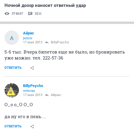
Ночной дозор наносит ответный удар
374667
3211
Айрис
А
junior
17 мая 2013
BillyPsycho
5-6 тыс. Вчера билетов еще не было, но бронировать
уже можно. тел. 222-57-36
ОТВЕТИТЬ
BillyPsycho
veteran
17 мая 2013
Айрис
О_о о_О О_О
да ну его в пень....
ОТВЕТИТЬ