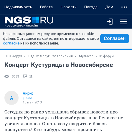
Недвижимость
Работа
Новости
Погода
Дом
На информационном ресурсе применяются cookie-
Согласен
файлы. Оставаясь на сайте, вы подтверждаете свое
согласие
на их использование.
НГС.Форум
Отдых Досуг Развлечения
Музыкальный форум
Концерт Кустурицы в Новосибирске
3053
11
Айрис
А
junior
15 мая 2013
Сегодня по радио услышала обрывок новости про
концерт Кустурицы в Новосибирске, а на Релаксе не
увидела анонса. Очень хочу сходить и боюсь
пропустить! Кто-нибудь может прояснить