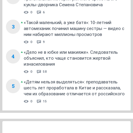
куклы-дворника Семена Степановича
0
6
«Такой маленький, а уже батя»: 10-летний
3
автомеханик починил машину сестры — видео с
ним набирают миллионы просмотров
0
9
«Дело не в юбке или макияже». Следователь
4
объяснил, кто чаще становится жертвой
изнасилования
0
58
«Детям нельзя выделяться»: преподаватель
5
шесть лет проработала в Китае и рассказала,
чем их образование отличается от российского
0
15