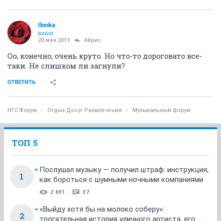
Ilonka
junior
20 мая 2013
Айрис
Оо, конечно, очень круто. Но что-то дороговато все-
таки. Не слишком ли загнули?
ОТВЕТИТЬ
НГС.Форум
Отдых Досуг Развлечения
Музыкальный форум
ТОП 5
Послушал музыку — получил штраф: инструкция,
1
как бороться с шумными ночными компаниями
2 691
37
«Выйду хотя бы на молоко соберу»:
2
трогательная история уличного артиста, его