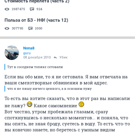
Стоимость перелета (часть 2)
1987475
924
Польза от БЗ - НФ! (часть 12)
307795
1000
Nona8
guru
08 декабря 2010
Убик
Тут в соседнем топике сетовали
Если вы обо мне, то я не сетовала. Я вам отвечала на
ваши смехотворные обвинения в мой адрес.
что я не пишу ничего ценного, а в основнм лужу
То есть вы хотите сказать, что в этот раз вы написали
не лажу?
Какое самомнение
Вот честно, утром пробежала глазами, сразу
споткнувшись о несколько моментов... и поняла, что
вы опять, не зная броду, суетесь в воду. То есть что-то
вы конечно знаете, но беретесь с умным видом