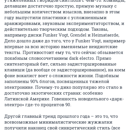
утяжеленных гибридов синтпопа с чем-то. Команды,
делавшие достаточно простую, прямую музыку с
небольшим количеством изысков, внезапно в этом
году выпустили пластинки с усложненными
аранжировками, звуковым экспериментаторством, и
действительно творческим подходом. Таковы,
например диски Funker Vogt, Grendel и Heimataerde,
Дело дошло даже до того, что у Funker Vogt, например
впервые за всю историю вменяемые неидиотские
тексты. Противостоит ему то, что сейчас обзывается
похабным словосочетанием dark electro. Прямо
синтезаторный бит, сильно задисторшированные
клавиши (да вообще се задисторшированное), на коем
фоне вокалист воет о сложности жизни. Подобным
заполнены 90% блогов, посвященных тяжелой
электронике. Почему-то дико популярно это стало в
достаточно экзотических странах: особенно
Латинской Америке. Говенность новодельного «дарк-
электро» где-то процентов 90.
Другой главный тренд прошлого года – это то, что
всевозможные минималистические жужжалки
получили наконец свой синкретический стиль (все