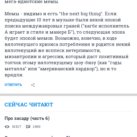
мега-идиотские мемы.
Мемы - видимо и есть "the next big thing". Если
предыдущие 10 лет в музыке были некой эпохой
поиска междужанровых граней ("кагбе исполнитель
А играет в стиле и манере Б"), то следующая эпоха
будет эпохой мемов. Возможно, конечно, в ходе
вялотекущего кризиса потребления и родится некий
вялотекущий же всплеск нетерпимости,
мизантропии и агрессии, который даст позитивный
толчок этому вялотекущему шоу-бизу (как "годы
металла" или "американский хардкор"), но и то
врядли.
ОТВЕТИТЬ
СЕЙЧАС ЧИТАЮТ
Про засаду (часть 6)
31517
1000