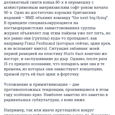
деликатный синти конца 80-х в перемешку с
мэйнстримовым америкамским софт-роком начала
90-х. Одно из достаточно хороших британских
изданий – NME объявил команду “the next big thing”.
В принципе специальзирующиеся на
постмодернистских заимстовованиях группы
журнал объявляет под этим лайном уже лет пять, но
все равно они (группы) куда-то пропадают, как
например Franz Ferdinand (которых сейчас, один хрен,
и не вспомнит никто). Ситуация забавная: моей
первой реакцией на пластику Hurts был конечно же
восторг, и заслушивание до дыр. Однако, после раза
15-го пришло осознание, что попадись мне она в те
времена, из которых они заимствуют концепцию,
прямой путь ей был один: в форточку.
Усложнение и примитивизация – две
противоположных тенденции, проявившиеся в этом
году особенно ярко. Наиболее заметно это заметно в
радикальных субкультурах, о коих ниже.
Например, так или иначе крутящейся вокруг