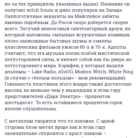
из-за тех принципов, указанных выше). Название он
получил witch house и дико популярен на Западе.
Окологотичные аккаунты на Майспейсе забиты
именно подобным. До Росси скоро доберется скорее
всего. Тягучий аналоговый синтезаторный дроун, на
который наложены смешные игрушечные клавиши,
плохо записанные бытовые шумы и сэмплы
классических фильмов ужасов 60-х и 70-х. Адепты
считают, что эта музыка полна особой мистической
потусторонней силы, и являет собой как бы дверь из
потустороннего мира. Корифеи, у которых вышли
альбомы – Lake Radio, oOoOO, Modern Witch, White Ring
(в случае с «белым кольцом» - мои рекомендации).
Говенность пластинок этого жанра также достаточно
высока, но меньше чем у вышедших в этом году
представителей «Дарк Электро» - процентов
шестьдесят. То есть оставшиеся процентов сорок
вполне слушабельны.
С металлом творится что-то похожее. С одной
стороны блэк-метал вроде как в этом году
окончательно сблизился с краст-панком –