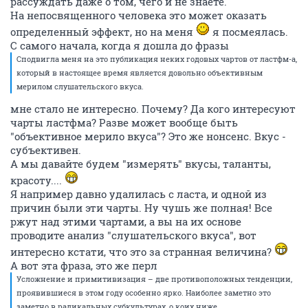
рассуждать даже о том, чего и не знаете.
На непосвященного человека это может оказать
определенный эффект, но на меня
я посмеялась.
С самого начала, когда я дошла до фразы
Сподвигла меня на это публикация неких годовых чартов от ластфм-а,
который в настоящее время является довольно объективным
мерилом слушательского вкуса.
мне стало не интересно. Почему? Да кого интересуют
чарты ластфма? Разве может вообще быть
"объективное мерило вкуса"? Это же нонсенс. Вкус -
субъективен.
А мы давайте будем "измерять" вкусы, таланты,
красоту....
Я например давно удалилась с ласта, и одной из
причин были эти чарты. Ну чушь же полная! Все
ржут над этими чартами, а вы на их основе
проводите анализ "слушательского вкуса", вот
интересно кстати, что это за странная величина?
А вот эта фраза, это же перл
Усложнение и примитивизация – две противоположных тенденции,
проявившиеся в этом году особенно ярко. Наиболее заметно это
заметно в радикальных субкультурах, о коих ниже.