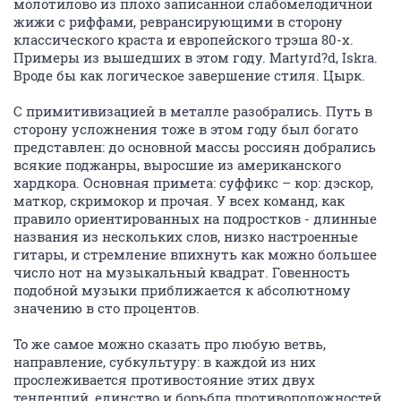
молотилово из плохо записанной слабомелодичной
жижи с риффами, реврансирующими в сторону
классического краста и европейского трэша 80-х.
Примеры из вышедших в этом году. Martyrd?d, Iskra.
Вроде бы как логическое завершение стиля. Цырк.
С примитивизацией в металле разобрались. Путь в
сторону усложнения тоже в этом году был богато
представлен: до основной массы россиян добрались
всякие поджанры, выросшие из американского
хардкора. Основная примета: суффикс – кор: дэскор,
маткор, скримокор и прочая. У всех команд, как
правило ориентированных на подростков - длинные
названия из нескольких слов, низко настроенные
гитары, и стремление впихнуть как можно большее
число нот на музыкальный квадрат. Говенность
подобной музыки приближается к абсолютному
значению в сто процентов.
То же самое можно сказать про любую ветвь,
направление, субкультуру: в каждой из них
прослеживается противостояние этих двух
тенденций, единство и борьбпа противоположностей.