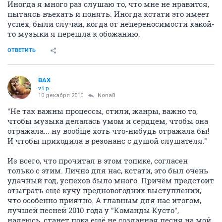
Иногда я много раз слушаю то, что мне не нравится,
пытаясь въехать и понять. Иногда кстати это имеет
успех, были случаи, когда от непереносимости какой-
то музыки я перешла к обожанию.
ОТВЕТИТЬ
ВАХ
v.i.p.
10 декабря 2010
Nona8
"Не так важны процессы, стили, жанры, важно то,
чтобы музыка делалась умом и сердцем, чтобы она
отражала... ну вообще хоть что-нибудь отражала бы!
И чтобы приходила в резонанс с душой слушателя."
Из всего, что прочитал в этом топике, согласен
только с этим. Лично для нас, кстати, это был очень
удачный год, успехов было много. Причём предстоит
отыграть ещё кучу предновогодних выступлений,
что особенно приятно. А главным для нас итогом,
лучшей песней 2010 года у "Команды Кусто",
надеюсь, станет пока ещё не созданная песня на мой