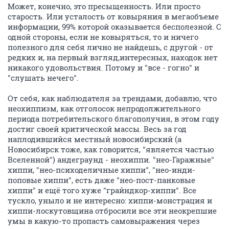
Может, конечно, это пресыщенность. Или просто
старость. Или усталость от ковыряния в мегаобъеме
информации, 99% которой оказывается бесполезной. С
одной стороны, если не ковыряться, то и ничего
полезного для себя лично не найдешь, с другой - от
редких и, на первый взгляд,интересных, находок нет
никакого удовольствия. Потому и "все - гогно" и
"слушать нечего".
От себя, как наблюдателя за трендами, добавлю, что
неохиппизм, как отголосок непродолжительного
периода потребительского благополучия, в этом году
достиг своей критической массы. Весь за год
наплодившийся местный новосибирский (а
Новосибирск тоже, как говорится, "является частью
Вселенной") андеграунд - неохиппи. "нео-Гаражные"
хиппи, "нео-психоделичные хиппи", "нео-инди-
поповые хиппи", есть даже "нео-пост-панковые
хиппи" и ещё того хуже "грайндкор-хиппи". Все
тускло, уныло и не интересно: хиппи-монстрация и
хиппи-лоскутовщина отбросили все эти неокрепшие
умы в какую-то пропасть самовыражения через