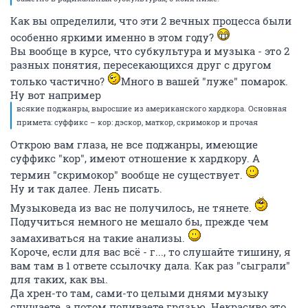
Как вы определили, что эти 2 вечных процесса были
особенно яркими именно в этом году?
Вы вообще в курсе, что субкультура и музыка - это 2
разных понятия, пересекающихся друг с другом
только частично?
Много в вашей "луже" помарок.
Ну вот например
всякие поджанры, выросшие из американского хардкора. Основная
примета: суффикс – кор: дэскор, маткор, скримокор и прочая
Открою вам глаза, не все поджанры, имеющие
суффикс "кор", имеют отношение к хардкору. А
термин "скримокор" вообще не существует.
Ну и так далее. Лень писать.
Музыковеда из вас не получилось, не тянете.
Подучиться немного не мешало бы, прежде чем
замахиваться на такие анализы.
Короче, если для вас всё - г..., то слушайте тишину, я
вам там в 1 ответе ссылочку дала. Как раз "сыграли"
для таких, как вы.
Да хрен-то там, сами-то целыми днями музыку
слушаете, а потом поливаете грязью. Некрасиво это.