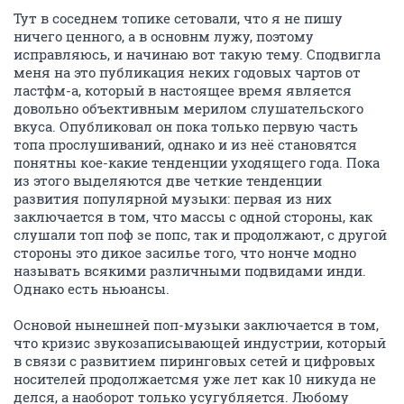
Тут в соседнем топике сетовали, что я не пишу
ничего ценного, а в основнм лужу, поэтому
исправляюсь, и начинаю вот такую тему. Сподвигла
меня на это публикация неких годовых чартов от
ластфм-а, который в настоящее время является
довольно объективным мерилом слушательского
вкуса. Опубликовал он пока только первую часть
топа прослушиваний, однако и из неё становятся
понятны кое-какие тенденции уходящего года. Пока
из этого выделяются две четкие тенденции
развития популярной музыки: первая из них
заключается в том, что массы с одной стороны, как
слушали топ поф зе попс, так и продолжают, с другой
стороны это дикое засилье того, что нонче модно
называть всякими различными подвидами инди.
Однако есть ньюансы.
Основой нынешней поп-музыки заключается в том,
что кризис звукозаписывающей индустрии, который
в связи с развитием пиринговых сетей и цифровых
носителей продолжаетсмя уже лет как 10 никуда не
делся, а наоборот только усугубляется. Любому