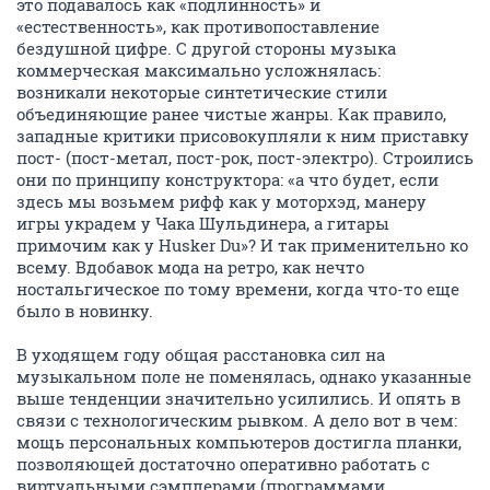
это подавалось как «подлинность» и
«естественность», как противопоставление
бездушной цифре. С другой стороны музыка
коммерческая максимально усложнялась:
возникали некоторые синтетические стили
объединяющие ранее чистые жанры. Как правило,
западные критики присовокупляли к ним приставку
пост- (пост-метал, пост-рок, пост-электро). Строились
они по принципу конструктора: «а что будет, если
здесь мы возьмем рифф как у моторхэд, манеру
игры украдем у Чака Шульдинера, а гитары
примочим как у Husker Du»? И так применительно ко
всему. Вдобавок мода на ретро, как нечто
ностальгическое по тому времени, когда что-то еще
было в новинку.
В уходящем году общая расстановка сил на
музыкальном поле не поменялась, однако указанные
выше тенденции значительно усилились. И опять в
связи с технологическим рывком. А дело вот в чем:
мощь персональных компьютеров достигла планки,
позволяющей достаточно оперативно работать с
виртуальными сэмплерами (программами,