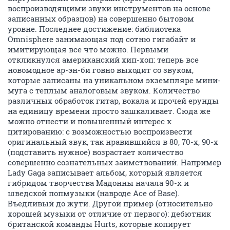
воспроизводящими звуки инструментов на основе
записанных образцов) на совершенно бытовом
уровне. Последнее достижение: библиотека
Omnisphere занимающая под сотню гигабайт и
имитирующая все что можно. Первыми
откликнулся американский хип-хоп: теперь все
новомодное ар-эн-би говно выходит со звуком,
которые записаны на уникальном экземпляре мини-
муга с теплым аналоговым звуком. Количество
различных обработок гитар, вокала и прочей ерунды
на единицу времени просто зашкаливает. Сюда же
можно отнести и повышенный интерес к
цитированию: с возможностью воспроизвести
оригинальный звук, так нравившийся в 80, 70-х, 90-х
(подставить нужное) возрастает количество
совершенно сознательных заимствований. Например
Lady Gaga записывает альбом, который является
гибридом творчества Мадонны начала 90-х и
шведской попмузыки (навроде Ace of Base).
Въедливый до жути. Другой пример (относительно
хорошей музыки от отличие от первого): дебютник
британской команды Hurts, которые копирует