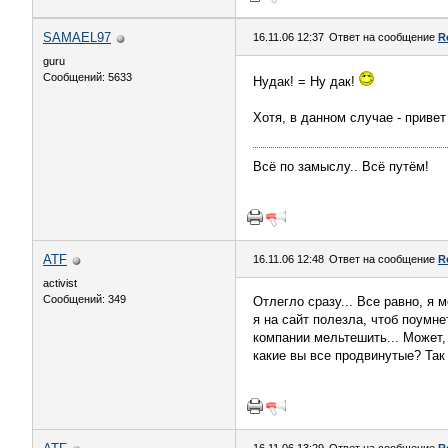
SAMAEL97
16.11.06 12:37
Ответ на сообщение
R
guru
Сообщений: 5633
Нудак! = Ну дак!
Хотя, в данном случае - привет
Всё по замыслу.. Всё путём!
ATF
16.11.06 12:48
Ответ на сообщение
R
activist
Сообщений: 349
Отлегло сразу... Все равно, я 
я на сайт полезла, чтоб поумне
компании мельтешить... Может,
какие вы все продвинутые? Так