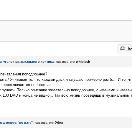
Пе
e: уголок мызыкального критика
пользователя
whiplash
впечатления поподробнее?
ать? Учитывая то, что каждый диск я слушаю примерно раз 5.... И то, ч
ие переключается полностью.
 слушать. Только описание желательно поподробнее, с именами и названи
к 100 DVD и конца не видно... Так всю жизнь проведешь в музыкальном т
e: а теперь "по вате"
пользователя
Убик