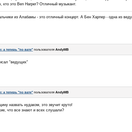
ю, кто это Ben Harper? Отличный музыкант.
льчики из Алабамы - это отличный концерт. А Бен Харпер - одна из вед
e: а теперь "по вате"
пользователя
AndyMB
писал "ведущих"
e: а теперь "по вате"
пользователя
AndyMB
ину назвать нудаком, это звучит круто!
акие, что все знают и всех слушали?