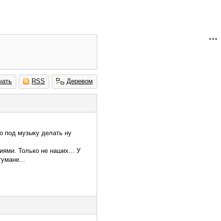
чать
RSS
Деревом
то под музыку делать ну
ями. Только не наших... У
умане...