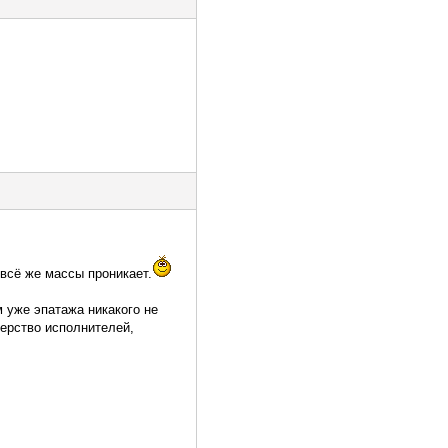
 всё же массы проникает.
м уже эпатажа никакого не
ерство исполнителей,