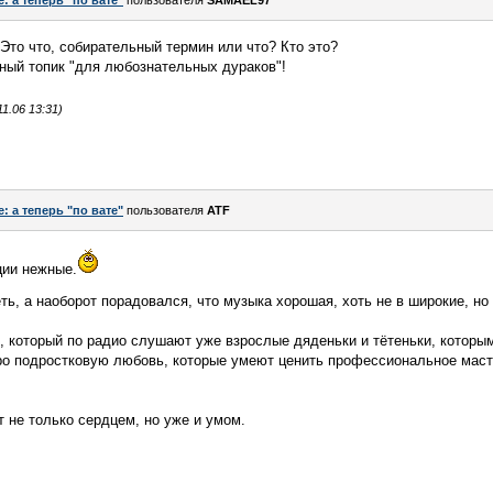
e: а теперь "по вате"
пользователя
SAMAEL97
Это что, собирательный термин или что? Кто это?
ный топик "для любознательных дураков"!
1.06 13:31)
e: а теперь "по вате"
пользователя
ATF
ции нежные.
ть, а наоборот порадовался, что музыка хорошая, хоть не в широкие, но
к, который по радио слушают уже взрослые дяденьки и тётеньки, которы
про подростковую любовь, которые умеют ценить профессиональное маст
т не только сердцем, но уже и умом.