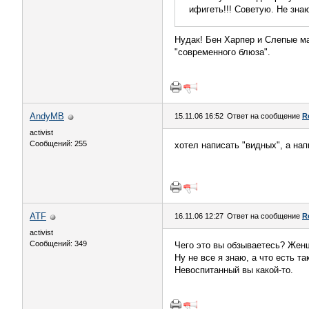
ифигеть!!! Советую. Не зна
Нудак! Бен Харпер и Слепые ма
"современного блюза".
AndyMB
15.11.06 16:52
Ответ на сообщение
R
activist
Сообщений: 255
хотел написать "видных", а на
ATF
16.11.06 12:27
Ответ на сообщение
R
activist
Сообщений: 349
Чего это вы обзываетесь? Женщ
Ну не все я знаю, а что есть т
Невоспитанный вы какой-то.