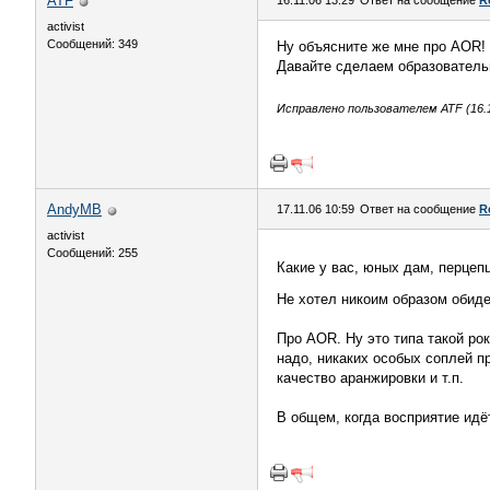
ATF
16.11.06 13:29
Ответ на сообщение
R
activist
Сообщений: 349
Ну объясните же мне про AOR! 
Давайте сделаем образователь
Исправлено пользователем ATF (16.1
AndyMB
17.11.06 10:59
Ответ на сообщение
R
activist
Сообщений: 255
Какие у вас, юных дам, перцеп
Не хотел никоим образом обиде
Про AOR. Ну это типа такой ро
надо, никаких особых соплей 
качество аранжировки и т.п.
В общем, когда восприятие идё