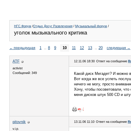
НГС.Форум
/
Отдых Досуг Развлечения
/
Музыкальный форум
/
уголок мызыкального критика
1
..
8
9
10
11
12
13
..
20
←
предыдущая
следующая
→
ATF
12.11.06 18:30
Ответ на сообщение
R
activist
Сообщений: 349
Какой диск Мегадет? И можно 
Вот когда же все успеть послуш
ничего не могу, просто вниман
Хочу, чтобы посоветовали, что
меня дисков штук 500 СD и шту
pitovnik
13.11.06 11:10
Ответ на сообщение
R
v.i.p.