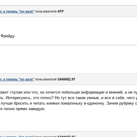
e: а теперь "по вате"
пользователя
ATF
 Фрейду.
e: а теперь "по вате"
пользователя
SAMAEL97
может глупая или что, но хочется побольше информации и мнений, а не 
ть. Интересуюсь, это плохо? Но тут все такие умные, и все в себе, чего
 лучше бросить и читать книжки помаленьку в-одиночку. Зачем рубрику 
 я лично прямо завидую.