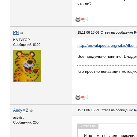
что-ли?
PN
15.11.06 13:06
Ответ на сообщение
R
ЙА ТИГОР
Сообщений: 8120
http://en.wikipedia.org/wiki/Albu
Все предельно понятно. Владе
Кто яростно ненавидит мотоцик
AndyMB
15.11.06 16:29
Ответ на сообщение
R
activist
Сообщений: 255
В ответ на:
Я вот тут не глядя прикупил