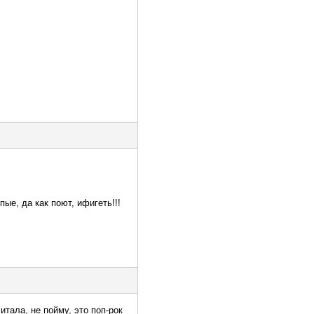
пые, да как поют, ифигеть!!!
итала, не пойму, это поп-рок