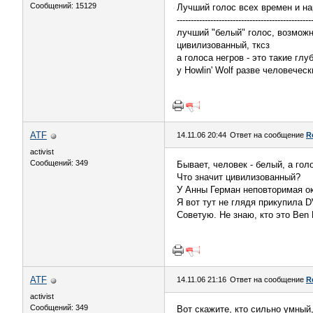
Сообщений: 15129
Лучший голос всех времен и на
------------------------------------------------
лучший "белый" голос, возмож
цивилизованный, тксз
а голоса негров - это такие гл
у Howlin' Wolf разве человеческ
ATF
14.11.06 20:44
Ответ на сообщение
R
activist
Сообщений: 349
Бывает, человек - белый, а голо
Что значит цивилизованный?
У Анны Герман неповторимая ок
Я вот тут не глядя прикупила DV
Советую. Не знаю, кто это Ben
ATF
14.11.06 21:16
Ответ на сообщение
R
activist
Сообщений: 349
Вот скажите, кто сильно умный,