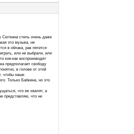
 у Сюткина стиль очень даже
кая это музыка, не
тся в облака, рак пятится
играть, или не выбрали, или
что кое-как воспроизводят
ыка предполагает свободу
онятно, в голове от этой
у, чтобы наши
го. Только Бабкина, но это
ущаться, что ее хвалят, а
 не представляю, что не