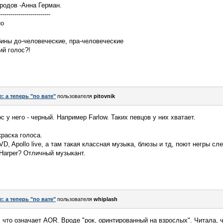
родов -Анна Герман.
--------------------------
но
убины до-человеческие, пра-человеческие
ий голос?!
e: а теперь "по вате"
пользователя
pitovnik
с у него - черный. Например Farlow. Таких певцов у них хватает.
раска голоса.
D, Apollo live, а там такая классная музыка, блюзы и тд, поют негры сле
 Harper? Отличный музыкант.
e: а теперь "по вате"
пользователя
whiplash
 что означает AOR. Вроде "рок, оринтированный на взрослых". Читала, ч