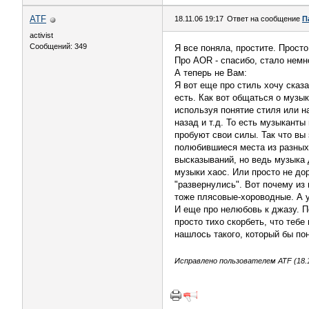
ATF
18.11.06 19:17
Ответ на сообщение
П
activist
Сообщений: 349
Я все поняла, простите. Просто
Про AOR - спасибо, стало немно
А теперь не Вам:
Я вот еще про стиль хочу сказа
есть. Как вот общаться о музы
используя понятие стиля или на
назад и т.д. То есть музыканты
пробуют свои силы. Так что вы 
полюбившиеся места из разных 
высказываний, но ведь музыка 
музыки хаос. Или просто не до
"развернулись". Вот почему из 
тоже плясовые-хороводные. А у
И еще про нелюбовь к джазу. П
просто тихо скорбеть, что тебе
нашлось такого, который бы пон
Исправлено пользователем ATF (18.1