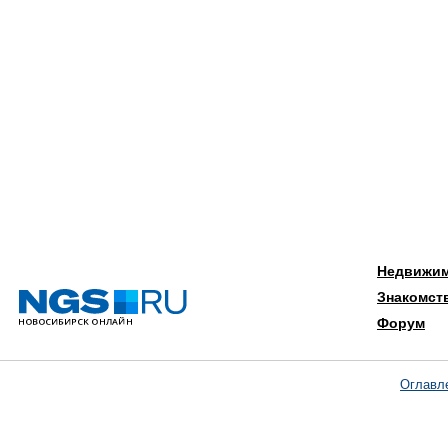
Недвижи
Знакомст
Форум
Оглавл