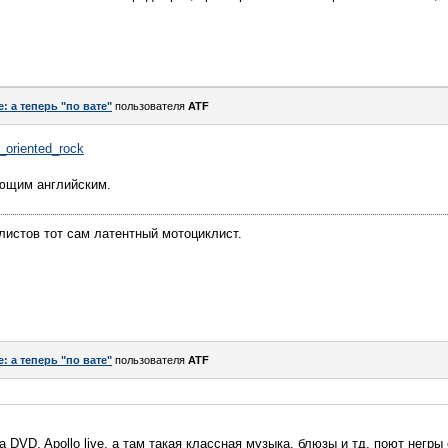
e: а теперь "по вате"
пользователя
ATF
m_oriented_rock
ющим английским.
листов тот сам латентный мотоциклист.
e: а теперь "по вате"
пользователя
ATF
а DVD, Apollo live, а там такая классная музыка, блюзы и тд, поют негры