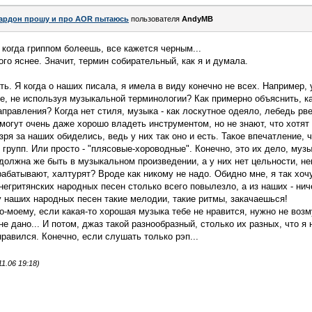
ардон прошу и про AOR пытаюсь
пользователя
AndyMB
 когда гриппом болеешь, все кажется черным...
го яснее. Значит, термин собирательный, как я и думала.
ть. Я когда о наших писала, я имела в виду конечно не всех. Например,
ке, не используя музыкальной терминологии? Как примерно объяснить, ка
правления? Когда нет стиля, музыка - как лоскутное одеяло, лебедь рве
 могут очень даже хорошо владеть инструментом, но не знают, что хотят 
зря за наших обиделись, ведь у них так оно и есть. Такое впечатление, 
групп. Или просто - "плясовые-хороводные". Конечно, это их дело, муз
должна же быть в музыкальном произведении, а у них нет цельности, неп
рабатывают, халтурят? Вроде как никому не надо. Обидно мне, я так хоч
негритянских народных песен столько всего повылезло, а из наших - ниче
 наших народных песен такие мелодии, такие ритмы, закачаешься!
о-моему, если какая-то хорошая музыка тебе не нравится, нужно не возм
 не дано... И потом, джаз такой разнообразный, столько их разных, что я
равился. Конечно, если слушать только рэп...
1.06 19:18)