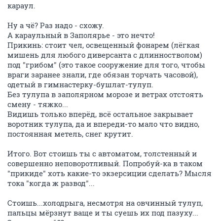
караул.
Ну а чё? Раз надо - схожу.
А караульный в Заполярье - это нечто!
Прикинь: стоит чел, освещенный фонарем (лёгкая
мишень для любого диверсанта с длинностволом)
под "грибом" (это такое сооружение для того, чтобы
враги заранее знали, где обязан торчать часовой),
одетый в гимнастерку-бушлат-тулуп.
Без тулупа в заполярном морозе и ветрах отстоять
смену - тяжко...
Видишь только вперёд, всё остальное закрывает
воротник тулупа, да и впереди-то мало что видно,
постоянная метель, снег крутит.
Итого. Вот стоишь ты с автоматом, толстенный и
совершенно неповоротливый. Попробуй-ка в таком
"прикиде" хоть какие-то экзерсиции сделать? Мысля
тока "когда ж развод"...
Стоишь...холодрыга, несмотря на овчинный тулуп,
пальцы мёрзнут ваще и ты суешь их под пазуху...