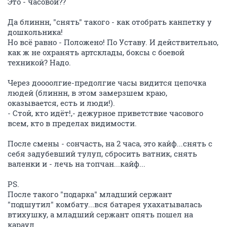
Это - часовой??
Да блиннн, "снять" такого - как отобрать канпетку у
дошкольника!
Но всё равно - Положено! По Уставу. И действительно,
как ж не охранять артсклады, боксы с боевой
техникой? Надо.
Через доооолгие-предолгие часы видится цепочка
людей (блиннн, в этом замерзшем краю,
оказывается, есть и люди!).
- Стой, кто идёт!,- дежурное приветствие часового
всем, кто в пределах видимости.
После смены - сончасть, на 2 часа, это кайф...снять с
себя задубевший тулуп, сбросить ватник, снять
валенки и - лечь на топчан...кайф...
PS.
После такого "подарка" младший сержант
"подшутил" комбату...вся батарея ухахатывалась
втихушку, а младший сержант опять пошел на
караул