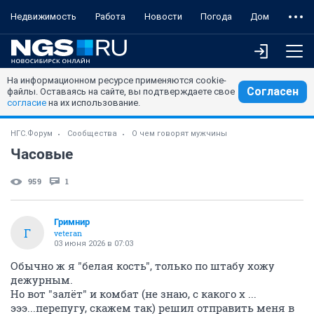
Недвижимость
Работа
Новости
Погода
Дом
На информационном ресурсе применяются cookie-
Согласен
файлы. Оставаясь на сайте, вы подтверждаете свое
согласие
на их использование.
НГС.Форум
Сообщества
О чем говорят мужчины
Часовые
959
1
Гримнир
Г
veteran
03 июня 2026 в 07:03
Обычно ж я "белая кость", только по штабу хожу
дежурным.
Но вот "залёт" и комбат (не знаю, с какого х ...
эээ...перепугу, скажем так) решил отправить меня в