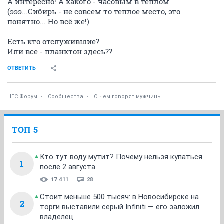
А интересно! А какого - часовым в теплом
(эээ...Сибирь - не совсем то теплое место, это
понятно... Но всё же!)
Есть кто отслужившие?
Или все - планктон здесь??
ОТВЕТИТЬ
НГС.Форум
Сообщества
О чем говорят мужчины
ТОП 5
Кто тут воду мутит? Почему нельзя купаться
1
после 2 августа
17 411
28
Стоит меньше 500 тысяч: в Новосибирске на
2
торги выставили серый Infiniti — его заложил
владелец