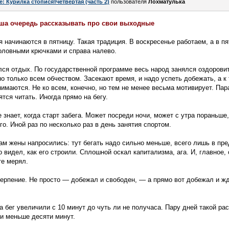
e: Курилка стописятчетвертая (часть 2)
пользователя
Лохматулька
аша очередь рассказывать про свои выходные
 начинаются в пятницу. Такая традиция. В воскресенье работаем, а в пя
оловными крючками и справа налево.
ался отдых. По государственной программе весь народ занялся оздорови
о только всем обчеством. Засекают время, и надо успеть добежать, а к т
имаются. Не ко всем, конечно, но тем не менее весьма мотивирует. Па
тся читать. Иногда прямо на бегу.
 знает, когда старт забега. Может посреди ночи, может с утра пораньше,
го. Иной раз по несколько раз в день занятия спортом.
кам жены напросились: тут бегать надо сильно меньше, всего лишь в пре
 видел, как его строили. Сплошной оскал капитализма, ага. И, главное,
те мерял.
ерпение. Не просто — добежал и свободен, — а прямо вот добежал и жд
а бег увеличили с 10 минут до чуть ли не получаса. Пару дней такой ра
и меньше десяти минут.