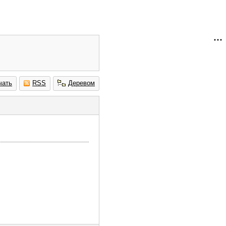
чать
RSS
Деревом