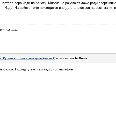
 настала пора идти на работу. Многие не работают даже ради спортивных
я. Надо. На работе тоже приходится иногда отвлекаться на состязания п
тся пожить.
e: Курилка стописятчетвертая (часть 2)
пользователя
McBurns
тписался. Походу у вас там надолго, марафон.