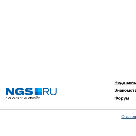
Недвижи
Знакомст
Форум
Оглавл