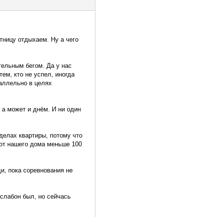
тницу отдыхаем. Ну а чего
тельным бегом. Да у нас
ем, кто не успел, иногда
раллельно в целях
 а может и днём. И ни один
делах квартиры, потому что
 от нашего дома меньше 100
и, пока соревнования не
сслабон был, но сейчась