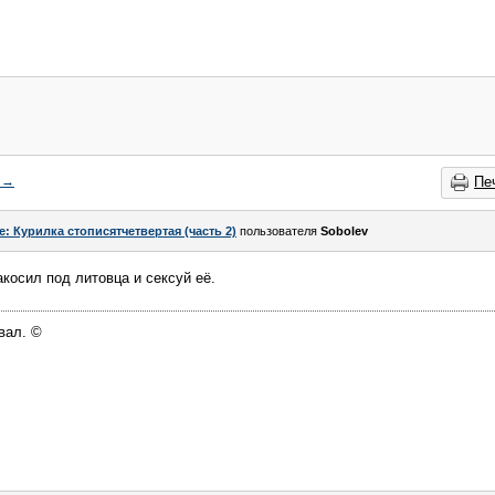
→
Пе
e: Курилка стописятчетвертая (часть 2)
пользователя
Sоbоlev
косил под литовца и сексуй её.
вал. ©