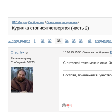
НГС.Форум
/
Сообщества
/
О чем говорят мужчины
/
Курилка стописятчетвертая (часть 2)
1
..
31
32
33
34
35
36
..
41
←
предыдущая
следующая
Отец Тук
16.06.25 15:56
Ответ на сообщение
R
Рыльце в пушку
Сообщений: 56773
С литовкой тоже можно секс. За
Состоял, привлекался, участво