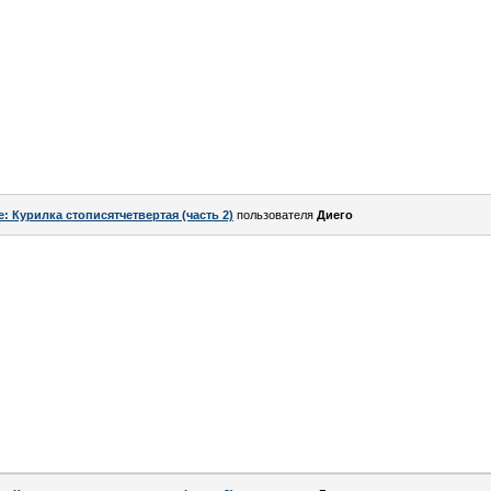
e: Курилка стописятчетвертая (часть 2)
пользователя
Диего