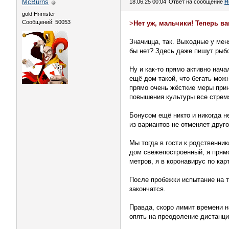
McBurns
18.06.25 00:04
Ответ на сообщение
R
gold Няmster
Сообщений: 50053
>
Нет уж, мальчики! Теперь в
Значицца, так. Выходные у меня
бы нет? Здесь даже пишут рыб
Ну и как-то прямо активно нач
ещё дом такой, что бегать можн
прямо очень жёсткие меры прин
повышения культуры все стремя
Бонусом ещё никто и никогда не
из вариантов не отменяет друго
Мы тогда в гости к родственни
дом свежепостроенный, я прямо
метров, я в коронавирус по кар
После пробежки испытание на т
закончатся.
Правда, скоро лимит времени н
опять на преодоление дистанци