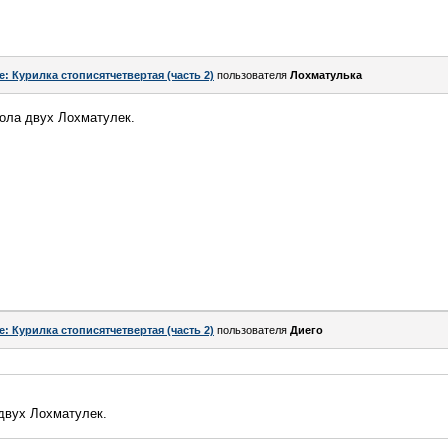
e: Курилка стописятчетвертая (часть 2)
пользователя
Лохматулька
пола двух Лохматулек.
e: Курилка стописятчетвертая (часть 2)
пользователя
Диего
двух Лохматулек.