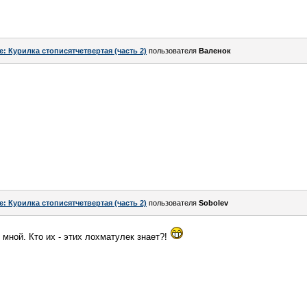
e: Курилка стописятчетвертая (часть 2)
пользователя
Валенок
e: Курилка стописятчетвертая (часть 2)
пользователя
Sоbоlev
 мной. Кто их - этих лохматулек знает?!