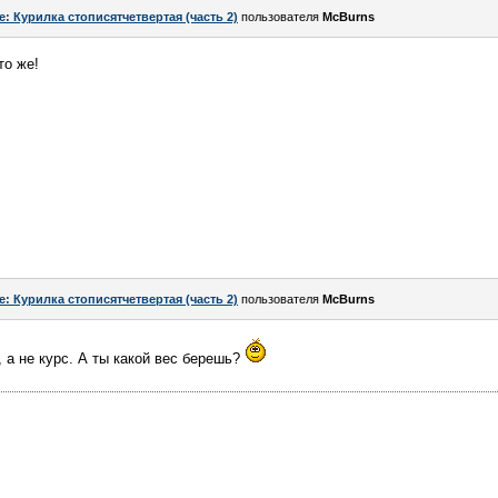
e: Курилка стописятчетвертая (часть 2)
пользователя
McBurns
то же!
e: Курилка стописятчетвертая (часть 2)
пользователя
McBurns
 а не курс. А ты какой вес берешь?