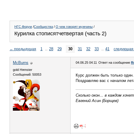
НГС.Форум
/
Сообщества
/
О чем говорят мужчины
/
Курилка стописятчетвертая (часть 2)
1
..
28
29
30
31
32
33
..
41
←
предыдущая
следующая
McBurns
04.06.25 04:11
Ответ на сообщение
R
gold Няmster
Сообщений: 50053
Курс должен быть только один. 
Поздравляю вас с началом лет
Сколько окон… в каждом хоче
Евгений Асин (Борщев)