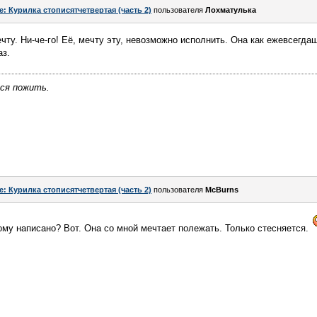
e: Курилка стописятчетвертая (часть 2)
пользователя
Лохматулька
ту. Ни-че-го! Её, мечту эту, невозможно исполнить. Она как ежевсегда
аз.
тся пожить.
e: Курилка стописятчетвертая (часть 2)
пользователя
McBurns
ому написано? Вот. Она со мной мечтает полежать. Только стесняется.