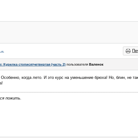
→
Пе
e: Курилка стописятчетвертая (часть 2)
пользователя
Валенок
Особенно, когда лето. И это курс на уменьшение брюха! Но, блин, не так,
а!
тся пожить.