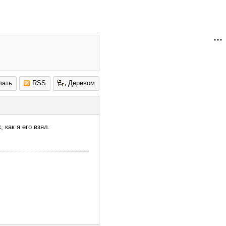
чать
RSS
Деревом
 как я его взял.