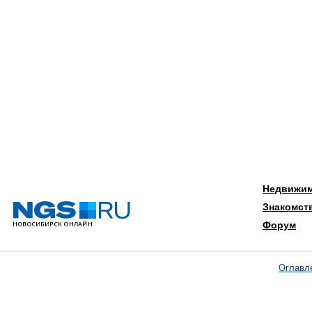
Недвижи
Знакомст
Форум
Оглавл