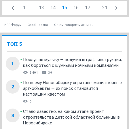
1
...
13
14
15
16
17
...
21
НГС.Форум
Сообщества
О чем говорят мужчины
ТОП 5
Послушал музыку — получил штраф: инструкция,
1
как бороться с шумными ночными компаниями
2 691
39
По всему Новосибирску спрятаны миниатюрные
2
арт-объекты — их поиск становится
настоящим квестом
0
Стало известно, на каком этапе проект
3
строительства детской областной больницы в
Новосибирске