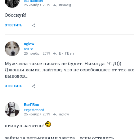
old hamster
25 ноября 2019
Irisi4eg
Обоснуй!
ОТВЕТИТЬ
aglow
wii-й
25 ноября 2019
БигГБэн
Мужчина такое писать не будет. Никогда. ЧТД)))
Джонни хамил лайтово, что не освобождает от тех-же
выводов...
ОТВЕТИТЬ
БигГБэн
experienced
25 ноября 2019
aglow
лизнул зачотно!
зайди за пельменями завтра ...если остались.