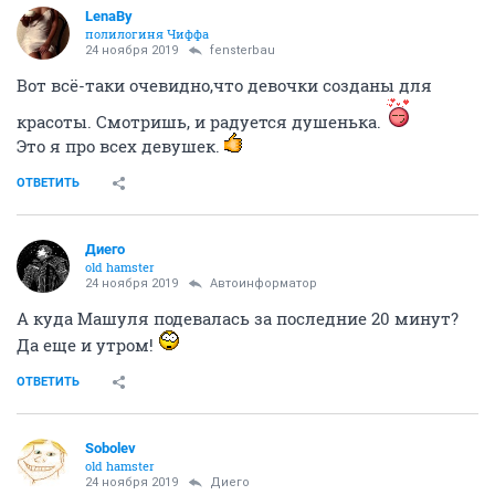
LenaBy
полилогиня Чиффа
24 ноября 2019
fensterbau
Вот всё-таки очевидно,что девочки созданы для
красоты. Смотришь, и радуется душенька.
Это я про всех девушек.
ОТВЕТИТЬ
Диего
old hamster
24 ноября 2019
Автоинформатор
А куда Машуля подевалась за последние 20 минут?
Да еще и утром!
ОТВЕТИТЬ
Sobolev
old hamster
24 ноября 2019
Диего