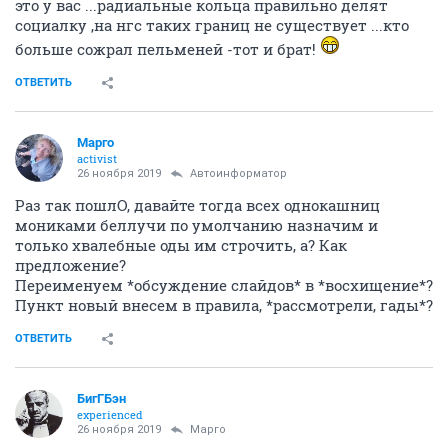
это у вас ...радиальные кольца правильно делят
социалку ,на нгс таких границ не существует ...кто
больше сожрал пельменей -тот и брат!
ОТВЕТИТЬ
Mаргo
activist
26 ноября 2019
Автоинформатор
Раз так пошлО, давайте тогда всех однокашниц
мониками беллучи по умолчанию назначим и
только хвалебные оды им строчить, а? Как
предложение?
Переименуем *обсуждение слайдов* в *восхищение*?
Пункт новый внесем в правила, *рассмотрели, гады*?
ОТВЕТИТЬ
БигГБэн
experienced
26 ноября 2019
Mаргo