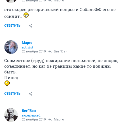
26 ноября 2019
Mаргo
это скорее риторический вопрос и СобалеФФ его не
осилит..
ОТВЕТИТЬ
Mаргo
activist
26 ноября 2019
БигГБэн
Совместное (труд) пожирание пельменей, не спорю,
объединяет, но каг бэ границы какие то должны
быть.
Пипец!
ОТВЕТИТЬ
БигГБэн
experienced
26 ноября 2019
Mаргo