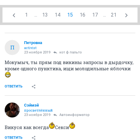
1
...
13
14
15
16
17
...
21
Петрoвна
П
activist
23 ноября 2019
кот ф пальто
Мокумыч, ты прям под викины запросы в дырдочку,
кроме одного пунктика, ищи молодильные яблочки
ОТВЕТИТЬ
Сэймэй
просветлённый
23 ноября 2019
Автоинформатор
Викуся как всегда
Секси
ОТВЕТИТЬ