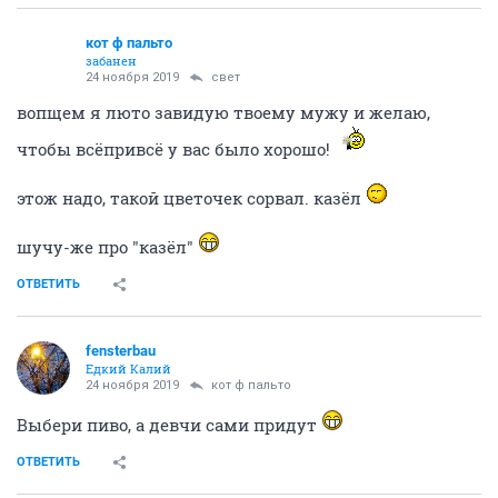
кот ф пальто
забанен
24 ноября 2019
свет
вопщем я люто завидую твоему мужу и желаю,
чтобы всёпривсё у вас было хорошо!
этож надо, такой цветочек сорвал. казёл
шучу-же про "казёл"
ОТВЕТИТЬ
fensterbau
Едкий Калий
24 ноября 2019
кот ф пальто
Выбери пиво, а девчи сами придут
ОТВЕТИТЬ