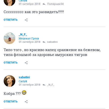
Сибуй
01 октября 2018
Полярник54
Сссссссссс как это развидеть!!!!!!
ОТВЕТИТЬ
_N_F_
Меценат Греха
01 октября 2018
sabatini
Типо того , но красиво капец оранжевое на бежевом,
типа флэшмоб за здоровье амурских тигров
ОТВЕТИТЬ
sabatini
Сибуй
01 октября 2018
_N_F_
Кобра ???
ОТВЕТИТЬ