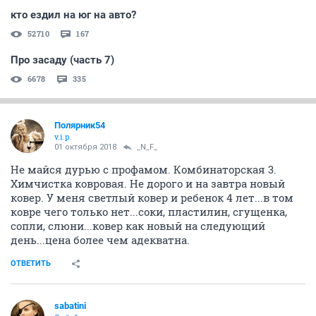
кто ездил на юг на авто?
52710
167
Про засаду (часть 7)
6678
335
Полярник54
v.i.p.
01 октября 2018
_N_F_
Не майся дурью с профамом. Комбинаторская 3.
Химчистка ковровая. Не дорого и на завтра новый
ковер. У меня светлый ковер и ребенок 4 лет...в том
ковре чего только нет...соки, пластилин, сгущенка,
сопли, слюни...ковер как новый на следующий
день...цена более чем адекватна.
ОТВЕТИТЬ
sabatini