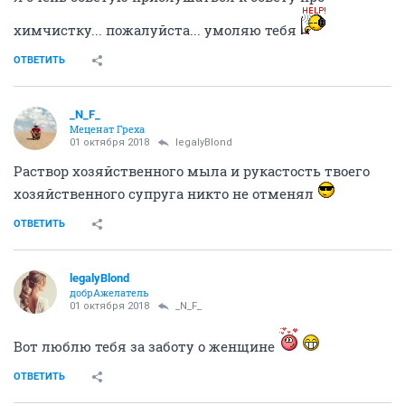
химчистку... пожалуйста... умоляю тебя
ОТВЕТИТЬ
_N_F_
Меценат Греха
01 октября 2018
legalyBlond
Раствор хозяйственного мыла и рукастость твоего
хозяйственного супруга никто не отменял
ОТВЕТИТЬ
legalyBlond
добрАжелатель
01 октября 2018
_N_F_
Вот люблю тебя за заботу о женщине
ОТВЕТИТЬ