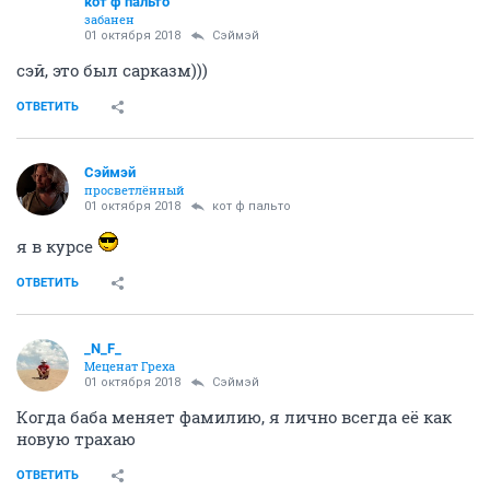
кот ф пальто
забанен
01 октября 2018
Сэймэй
сэй, это был сарказм)))
ОТВЕТИТЬ
Сэймэй
просветлённый
01 октября 2018
кот ф пальто
я в курсе
ОТВЕТИТЬ
_N_F_
Меценат Греха
01 октября 2018
Сэймэй
Когда баба меняет фамилию, я лично всегда её как
новую трахаю
ОТВЕТИТЬ