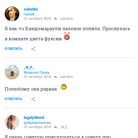
sabatini
Сибуй
01 октября 2018
sabatini
Я как-то Киндзмараули паленое попила. Проснулась
в комнате цвета фуксии
ОТВЕТИТЬ
_N_F_
Меценат Греха
01 октября 2018
sabatini
Полюбому она родная
ОТВЕТИТЬ
legalyBlond
добрАжелатель
01 октября 2018
_N_F_
Я очень советую прислушаться к совету про