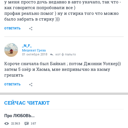
у меня просто дочь недавно в авто укачало, так что -
как говорится попробовали все )
профан реально помог ) ну и стирка того что можно
было забрать в стирку )))
ОТВЕТИТЬ
_N_F_
Меценат Греха
01 октября 2018
кот ф пальто
Короче сначала был Байкал ; потом Джонни Уолкер))
затем 5 озёр и Хаома, мне непривычно на хаому
грешить
ОТВЕТИТЬ
СЕЙЧАС ЧИТАЮТ
Про ЛЮБОВЬ...
21363
167