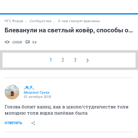
НГС.Форум
Сообщества
О чем говорят мужчины
Блеванули на светлый ковёр, способы очистки
13038
54
1
2
3
_N_F_
Меценат Греха
01 октября 2018
Голова болит капец, как в школе/студенчестве толи
молодею толи водка палёная была
ОТВЕТИТЬ