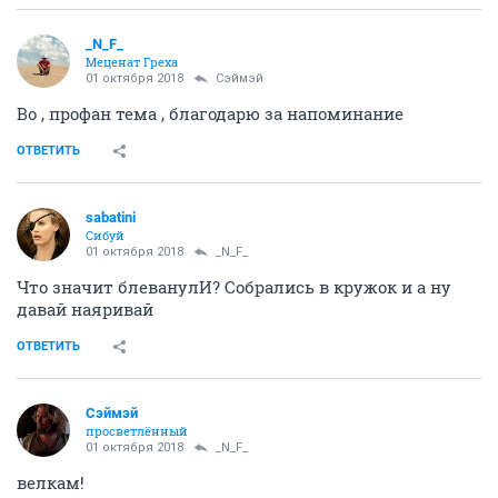
_N_F_
Меценат Греха
01 октября 2018
Сэймэй
Во , профан тема , благодарю за напоминание
ОТВЕТИТЬ
sabatini
Сибуй
01 октября 2018
_N_F_
Что значит блеванулИ? Собрались в кружок и а ну
давай наяривай
ОТВЕТИТЬ
Сэймэй
просветлённый
01 октября 2018
_N_F_
велкам!