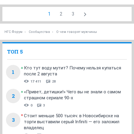
1
2
3
НГС.Форум
Сообщества
О чем говорят мужчины
ТОП 5
Кто тут воду мутит? Почему нельзя купаться
1
после 2 августа
17 411
28
«Привет, детишки!» Чего вы не знали о самом
2
страшном сериале 90-х
0
3
Стоит меньше 500 тысяч: в Новосибирске на
3
торги выставили серый Infiniti — его заложил
владелец