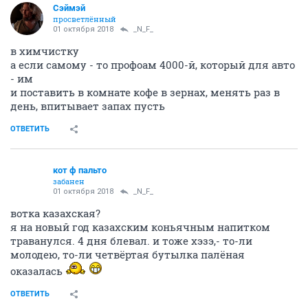
Сэймэй
просветлённый
01 октября 2018
_N_F_
в химчистку
а если самому - то профоам 4000-й, который для авто
- им
и поставить в комнате кофе в зернах, менять раз в
день, впитывает запах пусть
ОТВЕТИТЬ
кот ф пальто
забанен
01 октября 2018
_N_F_
вотка казахская?
я на новый год казахским коньячным напитком
траванулся. 4 дня блевал. и тоже хэзэ,- то-ли
молодею, то-ли четвёртая бутылка палёная
оказалась
ОТВЕТИТЬ