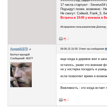
=======Участники=========
17 числа стартуют - Severus54 (
Подъедут позже, возможно - Н
Не смогут: Сэймэй, Frank_S, Б
Встреча в 19:00 у вокзала в Б
Исправлено пользователем Доктор_Ф
Андрей1979
09.06.15 10:35
Ответ на сообщение
Ф
Болтун ерундой
Сообщений: 46377
еще когда в деревне жил в шко
осталось, разве что военная ф
но у костерка посидеть и ушицы
если позволяет время и возмо
Вежливость - это когда встает 