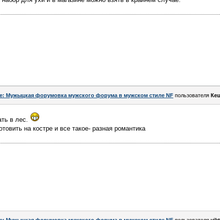
e: Мужыцкая форумовка мужского форума в мужском стиле NF
пользователя
Ке
ать в лес.
готовить на костре и все такое- разная романтика