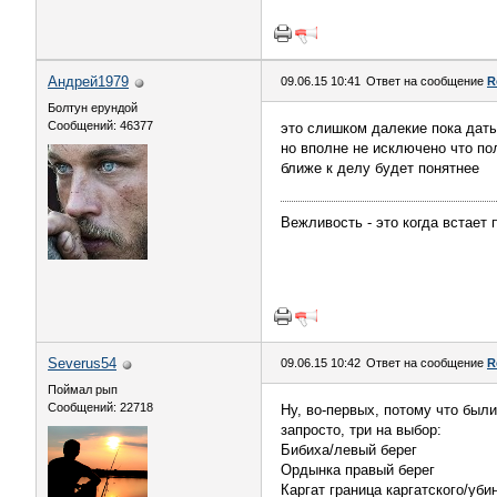
Андрей1979
09.06.15 10:41
Ответ на сообщение
R
Болтун ерундой
Сообщений: 46377
это слишком далекие пока даты
но вполне не исключено что по
ближе к делу будет понятнее
Вежливость - это когда встает 
Severus54
09.06.15 10:42
Ответ на сообщение
R
Поймал рып
Сообщений: 22718
Ну, во-первых, потому что были
запросто, три на выбор:
Бибиха/левый берег
Ордынка правый берег
Каргат граница каргатского/уби