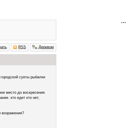
чать
RSS
Деревом
 городской суеты рыбалки
ное место до воскресения.
нее. кто едет кто нет,
и возражения?