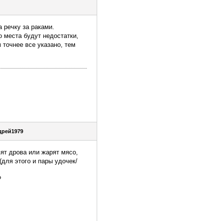
а речку за раками.
о места будут недостатки,
 точнее все указано, тем
дрей1979
вят дрова или жарят мясо,
(для этого и пары удочек/
?