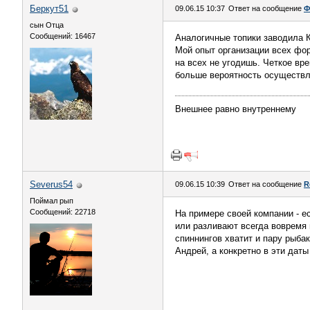
Беркут51
09.06.15 10:37
Ответ на сообщение
Ф
сын Отца
Сообщений: 16467
Аналогичные топики заводила Ке
Мой опыт организации всех фор
на всех не угодишь. Четкое вр
больше вероятность осуществле
Внешнее равно внутреннему
Severus54
09.06.15 10:39
Ответ на сообщение
R
Поймал рып
Сообщений: 22718
На примере своей компании - ес
или разливают всегда вовремя и
спиннингов хватит и пару рыбак
Андрей, а конкретно в эти даты