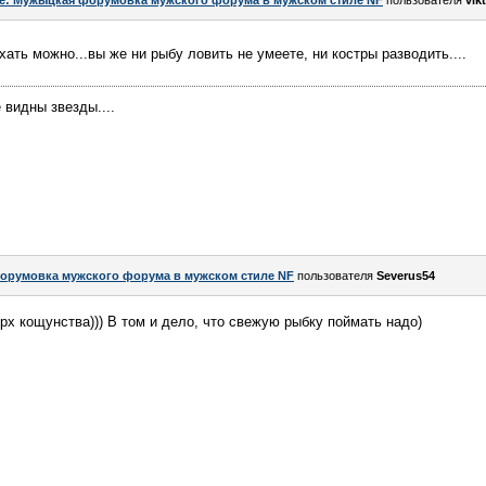
e: Мужыцкая форумовка мужского форума в мужском стиле NF
пользователя
vik
хать можно...вы же ни рыбу ловить не умеете, ни костры разводить....
видны звезды....
орумовка мужского форума в мужском стиле NF
пользователя
Severus54
ерх кощунства))) В том и дело, что свежую рыбку поймать надо)