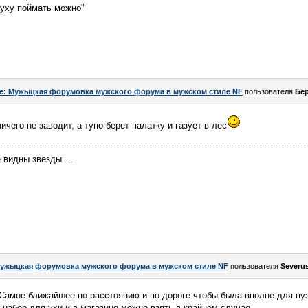
 уху поймать можно"
e: Мужыцкая форумовка мужского форума в мужском стиле NF
пользователя
Бер
его не заводит, а тупо берет палатку и газует в лес
видны звезды....
ужыцкая форумовка мужского форума в мужском стиле NF
пользователя
Severu
Самое ближайшее по расстоянию и по дороге чтобы была вполне для пуз
 набор для ухи и в магазине можно взять в крайнем случае.