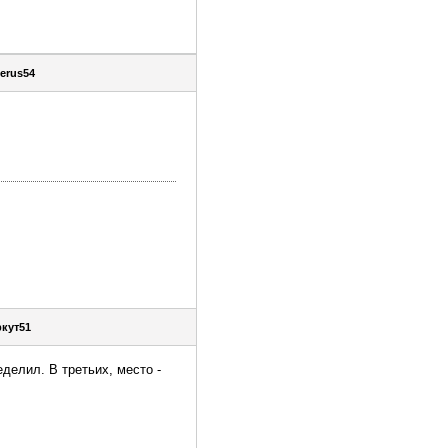
erus54
кут51
еделил. В третьих, место -