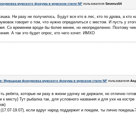
орумовка мужского форума в мужском стиле NF
пользователя
Severus54
шка. Ни разу не получилось. Будут все кто в лес, кто по дрова, а кто н
умовок говорит о том, что нужно определиться с местом. И пусть у этог
емя. Со временем вроде бы более менее, но неопределенно. Поэтому чем
ния. А так это будет опрос, кто чего хочет. ИМХО
e: Мужыцкая форумовка мужского форума в мужском стиле NF
пользователя
Ан
ть ребята, которые ни разу в жизни удочку не держали, но отлично гото
 к месту) Тут рыбалка так, для условного названия и для ухи на костре 
ов)
 (17.07-19.07), если вдруг народ поддержит и поедем, ты лично поедешь