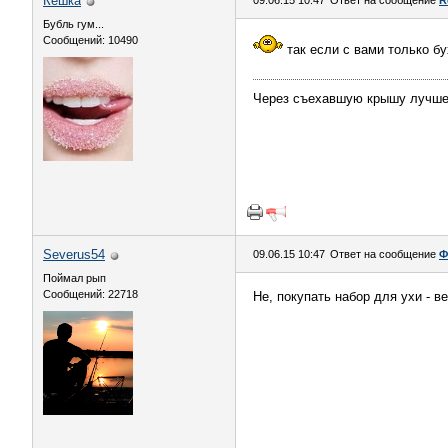
Кешка
09.06.15 10:47
Ответ на сообщение
R
Бубль гум...
Сообщений: 10490
так если с вами только бу
Через съехавшую крышу лучше 
Severus54
09.06.15 10:47
Ответ на сообщение
Ф
Поймал рып
Сообщений: 22718
Не, покупать набор для ухи - в