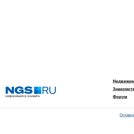
Недвижи
Знакомст
Форум
Оглавл