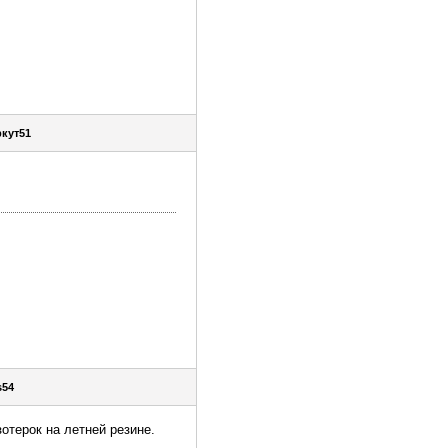
кут51
s54
отерок на летней резине.