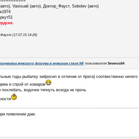
===========
авто), Vasisuali (авто), Доктор_Фауст, Sobolev (авто)
ик1974
еркут51
ердске.
ауст (17.07.15 14:26)
орумовка мужского форума в мужском стиле NF
пользователя
Severus54
льные годы рыбалку забросил в отличие от брата) соотвественно ничего 
орма и спрэй от комаров
 похлебать, водочки тяпнуть всегда не прочь
жности
при появлении дам.