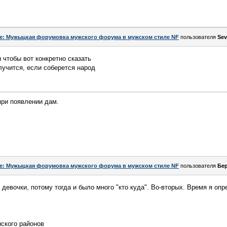
e: Мужыцкая форумовка мужского форума в мужском стиле NF
пользователя
Sev
 чтобы вот конкретно сказать
лучится, если соберется народ
при появлении дам.
e: Мужыцкая форумовка мужского форума в мужском стиле NF
пользователя
Бер
 девочки, потому тогда и было много "кто куда". Во-вторых. Время я опр
нского районов