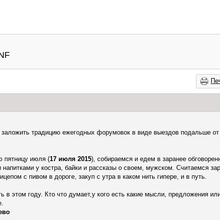
 NF
Пе
 заложить традицию ежегодных форумовок в виде выездов подальше от
ю пятницу июля (
17 июля 2015
), собираемся и едем в заранее обговорен
напитками у костра, байки и рассказы о своем, мужском. Считаемся зара
ицепом с пивом в дороге, закуп с утра в каком нить гипере, и в путь.
ь в этом году. Кто что думает,у кого есть какие мысли, предложения ил
е.
ево