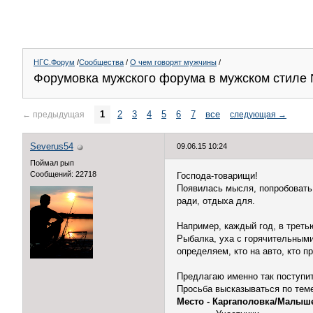
НГС.Форум
/
Сообщества
/
О чем говорят мужчины
/
Форумовка мужского форума в мужском стиле
1
2
3
4
5
6
7
все
←
предыдущая
следующая
→
Severus54
09.06.15 10:24
Поймал рып
Сообщений: 22718
Господа-товарищи!
Появилась мысля, попробовать
ради, отдыха для.
Например, каждый год, в треть
Рыбалка, уха с горячительными 
определяем, кто на авто, кто пр
Предлагаю именно так поступит
Просьба высказываться по тем
Место - Каргаполовка/Малыш