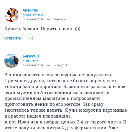
McBurns
gold Няmster
08 июля 2016
Надысь
Курить бросил. Парить начал. ))))
ОТВЕТИТЬ
Беркут51
сын Отца
12 июля 2016
Беркут51
Веники связать в эти выходные не получилось.
Приехали друзья, которых не было с апреля и мы
топили баню и парились. Заодно мне рассказали, как
один мужик на Алтае веники заготавливает в
промышленном масштабе и попробовали
приготовить веник по его методе. Так сразу
захотелось так же делать. Я уже и коробки картонные
на работе нашел подходящие.
А вот Иван чая я набрал целых 2.4 кг сырого листа. В
итоге получилось литра 4 для ферментации. Уже