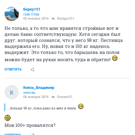
Беркут51
сын Отца
05 января 2016
Badger211
Не только, а то что мне нравятся стройные вот и
делаю баню соответствующую. Хотя сегодня был
друг. который сознался, что у него 98 кг. Лестница
выдержала его. Ну, новая то и 150 кг надеюсь
выдержит. Это только то, что барышень на полок
можно будет на руках носить туда и обратно!
ОТВЕТИТЬ
Князь_Владимир
К
veteran
06 января 2016
Беркут51
...больше 95 кг, пока рано ко мне в баню.
Мои 100+ провалятся?