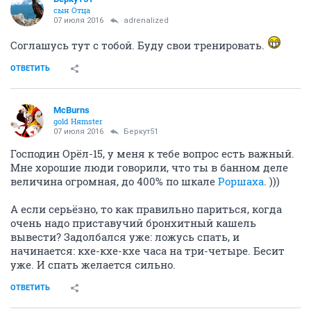
сын Отца
07 июля 2016
adrenalized
Соглашусь тут с тобой. Буду свои тренировать.
ОТВЕТИТЬ
McBurns
gold Няmster
07 июля 2016
Беркут51
Господин Орёл-15, у меня к тебе вопрос есть важный.
Мне хорошие люди говорили, что ты в банном деле
величина огромная, до 400% по шкале
Роршаха
. )))
А если серьёзно, то как правильно париться, когда
очень надо приставучий бронхитный кашель
вывести? Задолбался уже: ложусь спать, и
начинается: кхе-кхе-кхе часа на три-четыре. Бесит
уже. И спать желается сильно.
ОТВЕТИТЬ