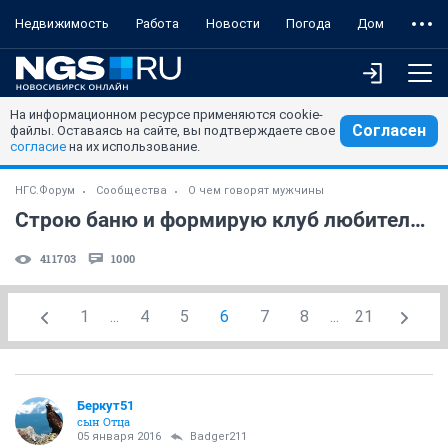
Недвижимость
Работа
Новости
Погода
Дом
На информационном ресурсе применяются cookie-
Согласен
файлы. Оставаясь на сайте, вы подтверждаете свое
согласие
на их использование.
НГС.Форум
Сообщества
О чем говорят мужчины
Строю баню и формирую клуб любителей бани.NF! (часть 2)
411703
1000
1
...
4
5
6
7
8
...
21
Беркут51
сын Отца
05 января 2016
Badger211