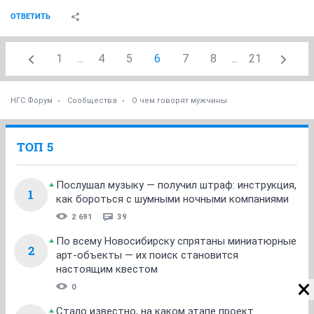
ОТВЕТИТЬ
1
...
4
5
6
7
8
...
21
НГС.Форум
Сообщества
О чем говорят мужчины
ТОП 5
Послушал музыку — получил штраф: инструкция,
1
как бороться с шумными ночными компаниями
2 691
39
По всему Новосибирску спрятаны миниатюрные
2
арт-объекты — их поиск становится
настоящим квестом
0
Стало известно, на каком этапе проект