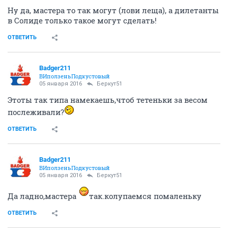
Ну да, мастера то так могут (лови леща), а дилетанты
в Солиде только такое могут сделать!
ОТВЕТИТЬ
Badger211
ВИползеньПодкустовый
05 января 2016
Беркут51
Этоты так типа намекаешь,чтоб тетеньки за весом
послеживали?
ОТВЕТИТЬ
Badger211
ВИползеньПодкустовый
05 января 2016
Беркут51
Да ладно,мастера
так.колупаемся помаленьку
ОТВЕТИТЬ