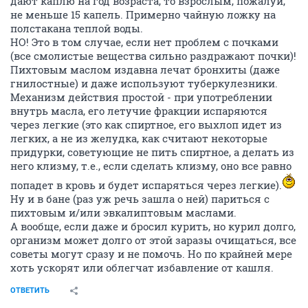
дают каплю на год возраста, то взрослым, пожалуй,
не меньше 15 капель. Примерно чайную ложку на
полстакана теплой воды.
НО! Это в том случае, если нет проблем с почками
(все смолистые вещества сильно раздражают почки)!
Пихтовым маслом издавна лечат бронхиты (даже
гнилостные) и даже используют туберкулезники.
Механизм действия простой - при употреблении
внутрь масла, его летучие фракции испаряются
через легкие (это как спиртное, его выхлоп идет из
легких, а не из желудка, как считают некоторые
придурки, советующие не пить спиртное, а делать из
него клизму, т.е., если сделать клизму, оно все равно
попадет в кровь и будет испаряться через легкие).
Ну и в бане (раз уж речь зашла о ней) париться с
пихтовым и/или эвкалиптовым маслами.
А вообще, если даже и бросил курить, но курил долго,
организм может долго от этой заразы очищаться, все
советы могут сразу и не помочь. Но по крайней мере
хоть ускорят или облегчат избавление от кашля.
ОТВЕТИТЬ