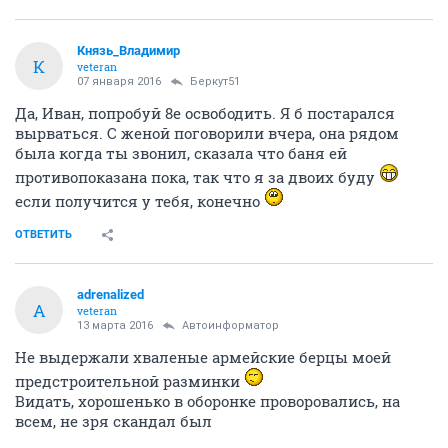
Князь_Владимир
К
veteran
07 января 2016
Беркут51
Да, Иван, попробуй 8е освободить. Я б постарался
вырваться. С женой поговорили вчера, она рядом
была когда ты звонил, сказала что баня ей
противопоказана пока, так что я за двоих буду
если получится у тебя, конечно
ОТВЕТИТЬ
adrenalized
A
veteran
13 марта 2016
Автоинформатор
Не выдержали хваленые армейские берцы моей
предстроительной разминки
Видать, хорошенько в оборонке проворовались, на
всем, не зря скандал был