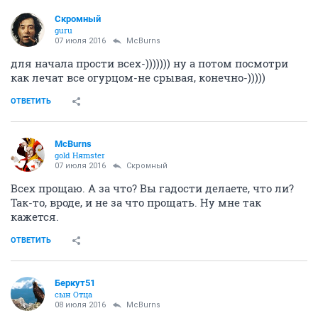
Скромный
guru
07 июля 2016
McBurns
для начала прости всех-))))))) ну а потом посмотри
как лечат все огурцом-не срывая, конечно-)))))
ОТВЕТИТЬ
McBurns
gold Няmster
07 июля 2016
Скромный
Всех прощаю. А за что? Вы гадости делаете, что ли?
Так-то, вроде, и не за что прощать. Ну мне так
кажется.
ОТВЕТИТЬ
Беркут51
сын Отца
08 июля 2016
McBurns