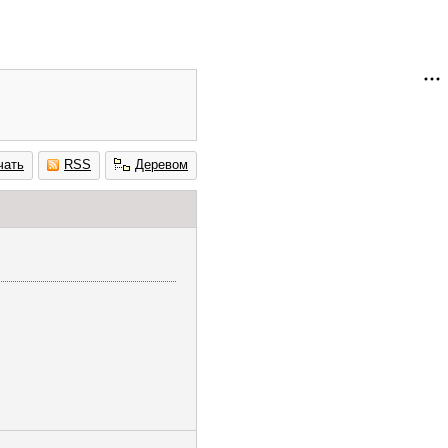
чать
RSS
Деревом