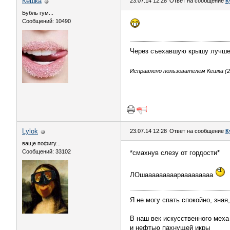
Кешка
23.07.14 12:28
Ответ на сообщение
К
Бубль гум...
Сообщений: 10490
Через съехавшую крышу лучше 
Исправлено пользователем Кешка (23
Lylok
23.07.14 12:28
Ответ на сообщение
К
ваще пофигу...
Сообщений: 33102
*смахнув слезу от гордости*
ЛОшааааааааарааааааааа
Я не могу спать спокойно, зная
В наш век искусственного меха
и нефтью пахнущей икры