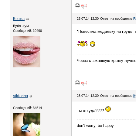
Кешка
23.07.14 12:30
Ответ на сообщение
R
Бубль гум...
Сообщений: 10490
*Повесила медальку на грудь, т
Через съехавшую крышу лучше 
viktorina
23.07.14 12:30
Ответ на сообщение
К
....
Сообщений: 34514
Ты откуда????
don't worry, be happy