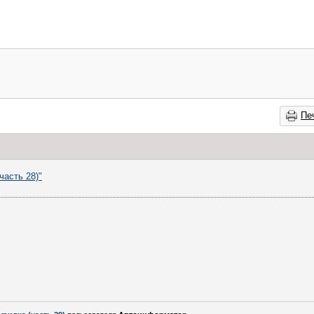
Пе
часть 28)"