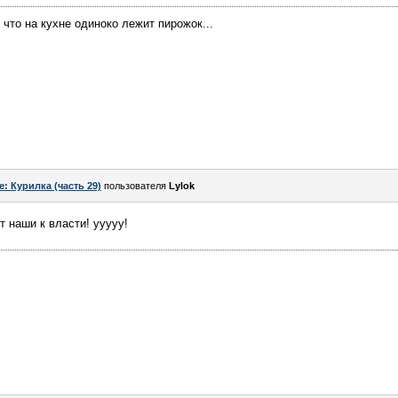
, что на кухне одиноко лежит пирожок...
e: Курилка (часть 29)
пользователя
Lylok
т наши к власти! ууууу!