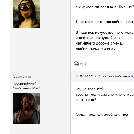
а с фигов ли поляна в Шульце?
Я не могу спать спокойно, зная
В наш век искусственного меха
и нефтью пахнущей икры
нет ничего дороже смеха,
любви, печали и игры.
Сэймэй
23.07.14 12:30
Ответ на сообщение
R
просветлённый
Сообщений: 51953
не, не треснет!
треснет если сильно много жра
а так то не!
Орда - родная, злобная, твоя!