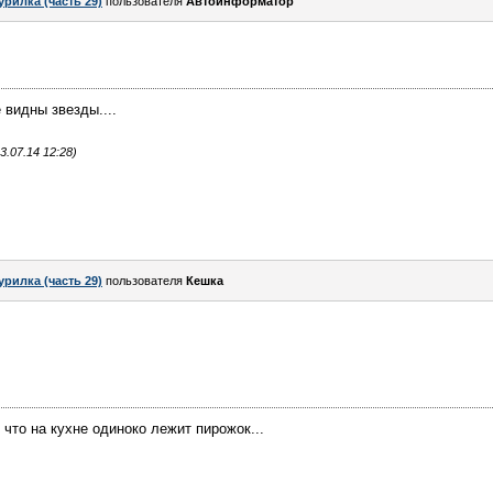
урилка (часть 29)
пользователя
Автоинформатор
видны звезды....
.07.14 12:28)
урилка (часть 29)
пользователя
Кешка
, что на кухне одиноко лежит пирожок...