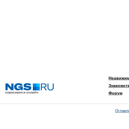
Недвижи
Знакомст
Форум
Оглавл