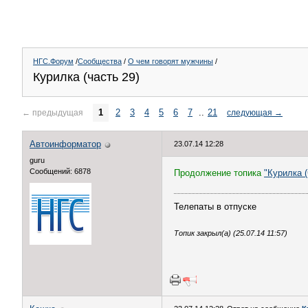
НГС.Форум
/
Сообщества
/
О чем говорят мужчины
/
Курилка (часть 29)
1
2
3
4
5
6
7
..
21
←
предыдущая
следующая
→
Автоинформатор
23.07.14 12:28
guru
Сообщений: 6878
Продолжение топика
"Курилка (
Телепаты в отпуске
Топик закрыл(а) (25.07.14 11:57)