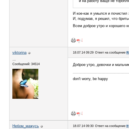
и на работу ваще не тороп
И кое-как я умылся и почистил 
И, подумав, я решил, что брить
Всем доброе утро и хорошего 
viktorina
18.07.14 09:29
Ответ на сообщение
R
....
Сообщений: 34514
Доброе утро, девочки и мальчик
don't worry, be happy
Небом_мaжусь
18.07.14 09:30
Ответ на сообщение
К