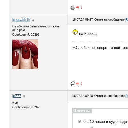
knopa5515
18.07.14 09:27
Ответ на сообщение
R
Не обязана быть ангелом - живу
не в раю.
на Кирова
Сообщений: 20391
«О любви не говорят, о ней тан
ja777
18.07.14 09:28
Ответ на сообщение
R
v.i.p.
Сообщений: 10267
В ответ на:
Мне в 10 часов в суде надо