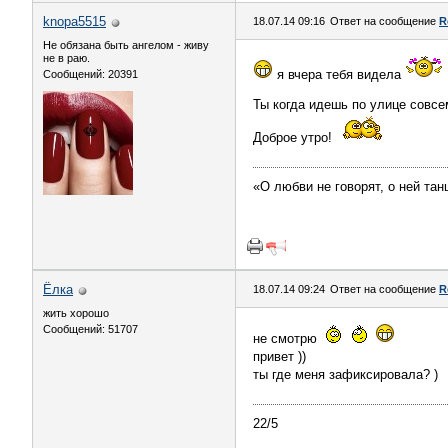
knopa5515
18.07.14 09:16
Ответ на сообщение
R
Не обязана быть ангелом - живу
не в раю.
я вчера тебя видела
Сообщений: 20391
Ты когда идешь по улице совс
Доброе утро!
«О любви не говорят, о ней тан
Ёлка
18.07.14 09:24
Ответ на сообщение
R
жить хорошо
Сообщений: 51707
не смотрю
привет ))
ты где меня зафиксировала? )
22/5