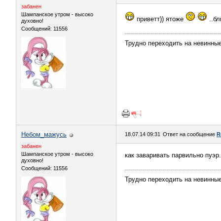
забанен
Шампанское утром - высоко
приветт)) ятоже
..бл
духовно!
Сообщений: 11556
Трудно переходить на невинны
Небом_мaжусь
18.07.14 09:31
Ответ на сообщение
R
забанен
Шампанское утром - высоко
как заваривать парвильно пуэр.
духовно!
Сообщений: 11556
Трудно переходить на невинны