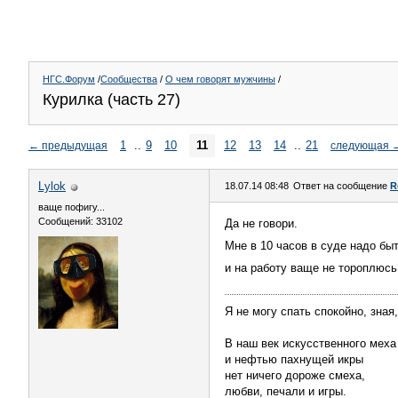
НГС.Форум
/
Сообщества
/
О чем говорят мужчины
/
Курилка (часть 27)
1
..
9
10
11
12
13
14
..
21
←
предыдущая
следующая
Lylok
18.07.14 08:48
Ответ на сообщение
R
ваще пофигу...
Сообщений: 33102
Да не говори.
Мне в 10 часов в суде надо бы
и на работу ваще не тороплюс
Я не могу спать спокойно, зная
В наш век искусственного меха
и нефтью пахнущей икры
нет ничего дороже смеха,
любви, печали и игры.