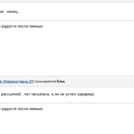
ин ..капец..
е радости после винных
e: Курилка (часть 27)
пользователя
Ёлка
.рассыпной...чет нвсыпала..а он не успел заварицо..
е радости после винных