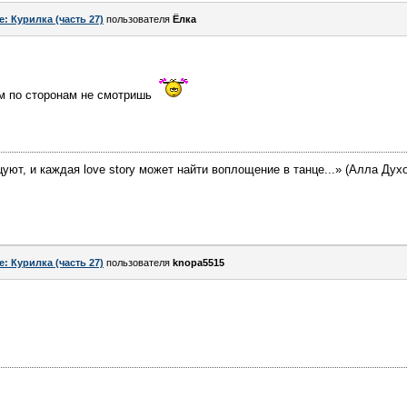
e: Курилка (часть 27)
пользователя
Ёлка
ем по сторонам не смотришь
цуют, и каждая love story может найти воплощение в танце...» (Алла Дух
e: Курилка (часть 27)
пользователя
knopa5515