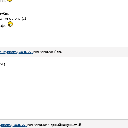
люсь
зубы,
ся мне лень (c)
кофе
e: Курилка (часть 27)
пользователя
Ёлка
и!)
урилка (часть 27)
пользователя
ЧерныйНеПушистый