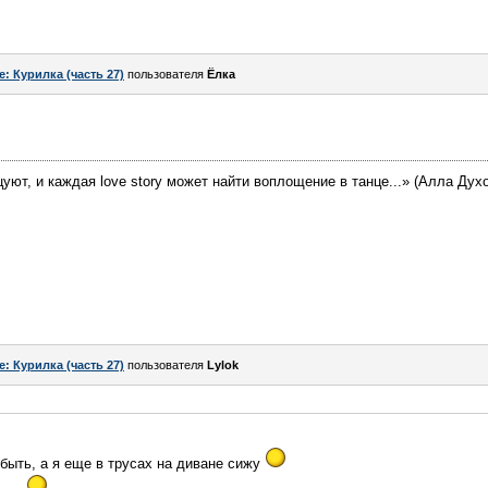
e: Курилка (часть 27)
пользователя
Ёлка
цуют, и каждая love story может найти воплощение в танце...» (Алла Дух
e: Курилка (часть 27)
пользователя
Lylok
 быть, а я еще в трусах на диване сижу