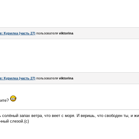
e: Курилка (часть 27)
пользователя
viktorina
e: Курилка (часть 27)
пользователя
viktorina
пите?
 солёный запах ветра, что веет с моря. И веришь, что свободен ты, и ж
нный слезой.(с)