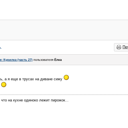
→
Пе
e: Курилка (часть 27)
пользователя
Ёлка
ть, а я еще в трусах на диване сижу
ь
, что на кухне одиноко лежит пирожок...