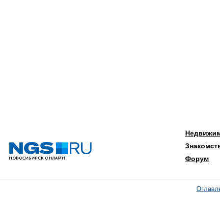
Недвижи
Знакомст
Форум
Оглавл