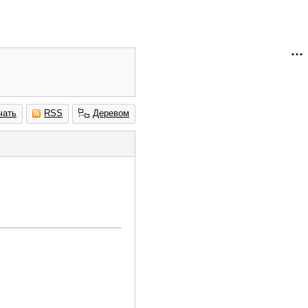
чать
RSS
Деревом