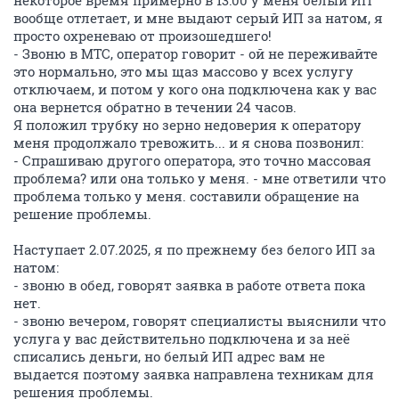
некоторое время примерно в 13:00 у меня белый ИП
вообще отлетает, и мне выдают серый ИП за натом, я
просто охреневаю от произошедшего!
- Звоню в МТС, оператор говорит - ой не переживайте
это нормально, это мы щаз массово у всех услугу
отключаем, и потом у кого она подключена как у вас
она вернется обратно в течении 24 часов.
Я положил трубку но зерно недоверия к оператору
меня продолжало тревожить... и я снова позвонил:
- Спрашиваю другого оператора, это точно массовая
проблема? или она только у меня. - мне ответили что
проблема только у меня. составили обращение на
решение проблемы.
Наступает 2.07.2025, я по прежнему без белого ИП за
натом:
- звоню в обед, говорят заявка в работе ответа пока
нет.
- звоню вечером, говорят специалисты выяснили что
услуга у вас действительно подключена и за неё
списались деньги, но белый ИП адрес вам не
выдается поэтому заявка направлена техникам для
решения проблемы.