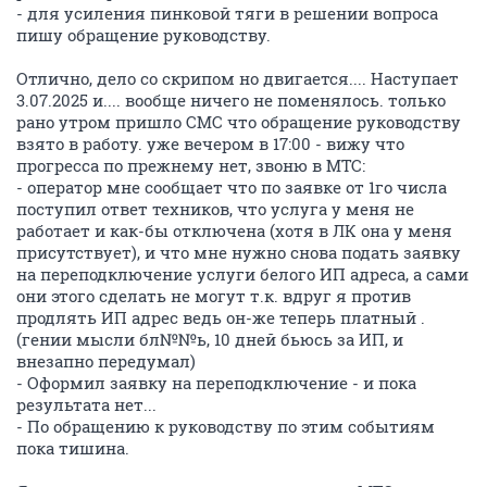
- для усиления пинковой тяги в решении вопроса
пишу обращение руководству.
Отлично, дело со скрипом но двигается.... Наступает
3.07.2025 и.... вообще ничего не поменялось. только
рано утром пришло СМС что обращение руководству
взято в работу. уже вечером в 17:00 - вижу что
прогресса по прежнему нет, звоню в МТС:
- оператор мне сообщает что по заявке от 1го числа
поступил ответ техников, что услуга у меня не
работает и как-бы отключена (хотя в ЛК она у меня
присутствует), и что мне нужно снова подать заявку
на переподключение услуги белого ИП адреса, а сами
они этого сделать не могут т.к. вдруг я против
продлять ИП адрес ведь он-же теперь платный .
(гении мысли бл№№ь, 10 дней бьюсь за ИП, и
внезапно передумал)
- Оформил заявку на переподключение - и пока
результата нет...
- По обращению к руководству по этим событиям
пока тишина.