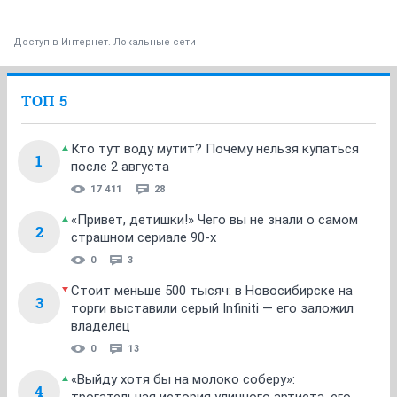
Доступ в Интернет. Локальные сети
ТОП 5
Кто тут воду мутит? Почему нельзя купаться
1
после 2 августа
17 411
28
«Привет, детишки!» Чего вы не знали о самом
2
страшном сериале 90-х
0
3
Стоит меньше 500 тысяч: в Новосибирске на
3
торги выставили серый Infiniti — его заложил
владелец
0
13
«Выйду хотя бы на молоко соберу»:
4