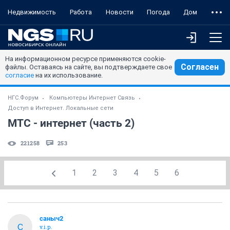
Недвижимость
Работа
Новости
Погода
Дом
На информационном ресурсе применяются cookie-
Согласен
файлы. Оставаясь на сайте, вы подтверждаете свое
согласие
на их использование.
НГС.Форум
Компьютеры Интернет Связь
Доступ в Интернет. Локальные сети
МТС - интернет (часть 2)
221258
253
1
2
3
4
5
6
саныч2
С
v.i.p.