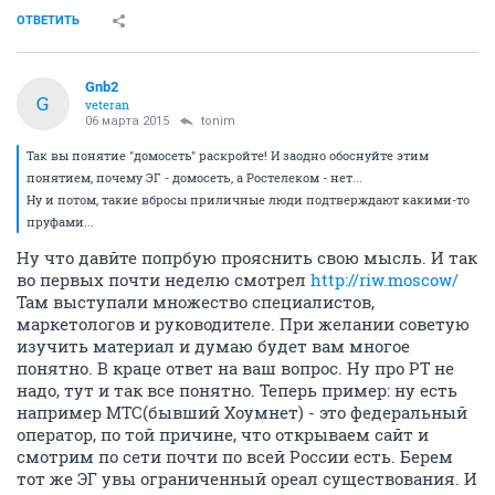
ОТВЕТИТЬ
Gnb2
G
veteran
06 марта 2015
tonim
Так вы понятие "домосеть" раскройте! И заодно обоснуйте этим
понятием, почему ЭГ - домосеть, а Ростелеком - нет...
Ну и потом, такие вбросы приличные люди подтверждают какими-то
пруфами...
Ну что давйте попрбую прояснить свою мысль. И так
во первых почти неделю смотрел
http://riw.moscow/
Там выступали множество специалистов,
маркетологов и руководителе. При желании советую
изучить материал и думаю будет вам многое
понятно. В краце ответ на ваш вопрос. Ну про РТ не
надо, тут и так все понятно. Теперь пример: ну есть
например МТС(бывший Хоумнет) - это федеральный
оператор, по той причине, что открываем сайт и
смотрим по сети почти по всей России есть. Берем
тот же ЭГ увы ограниченный ореал существования. И