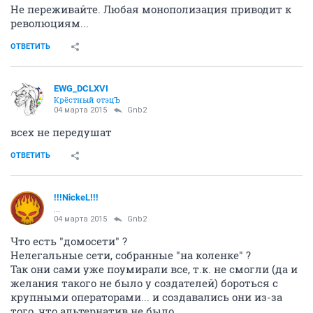
Не переживайте. Любая монополизация приводит к
революциям...
ОТВЕТИТЬ
EWG_DCLXVI
Крёстный отэцЪ
04 марта 2015
Gnb2
всех не передушат
ОТВЕТИТЬ
!!!NickeL!!!
...
04 марта 2015
Gnb2
Что есть "домосети" ?
Нелегальные сети, собранные "на коленке" ?
Так они сами уже поумирали все, т.к. не смогли (да и
желания такого не было у создателей) бороться с
крупными операторами... и создавались они из-за
того, что альтернатив не было