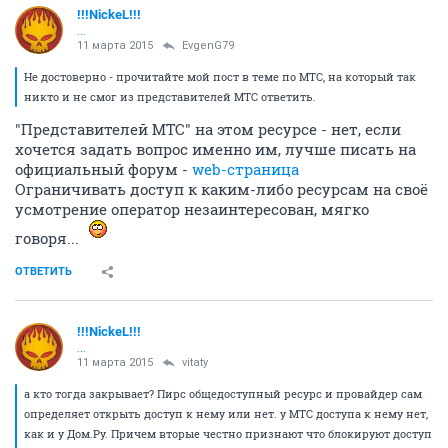
!!!NickeL!!!
...
11 марта 2015
EvgenG79
Не достоверно - прочитайте мой пост в теме по МТС, на который так
никто и не смог из представителей МТС ответить.
"Представителей МТС" на этом ресурсе - нет, если
хочется задать вопрос именно им, лучше писать на
официальный форум -
web-страница
Ограничивать доступ к каким-либо ресурсам на своё
усмотрение оператор незаинтересован, мягко
говоря...
ОТВЕТИТЬ
!!!NickeL!!!
...
11 марта 2015
vitaty
а кто тогда закрывает? Пирс общедоступный ресурс и провайдер сам
определяет открыть доступ к нему или нет. у МТС доступа к нему нет,
как и у Дом.Ру. Причем вторые честно признают что блокируют доступ