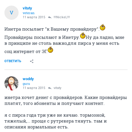
vitaty
V
veteran
11 марта 2015
!!!NickeL!!!
Инетра посылает "к Вашему провайдеру".
Провайдеры посылают в Инетру.
Ну да ладно, мне
в принципе не столь важно,для пирса у меня есть
соц.интернет от ЭГ.
ОТВЕТИТЬ
woddy
guru
11 марта 2015
vitaty
инетра хочет денег с провайдеров. Какие провайдеры
платят, того абоненты и получают контент.
я с пирса года три уже не качаю. тормозной,
тяжелый,... проще с рутрекера тянуть. там и
описания нормальные есть.