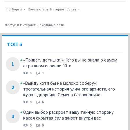
НГС.Форум
Компьютеры Интернет Связь
Доступ в Интернет. Локальные сети
ТОП 5
«Привет, детишки!» Чего вы не знали о самом
1
страшном сериале 90-х
0
3
«Выйду хотя бы на молоко соберу»:
2
трогательная история уличного артиста, его
куклы-дворника Семена Степановича
0
6
Один выбор раскроет вашу тайную сторону:
3
какая скрытая сила живет внутри вас
0
0