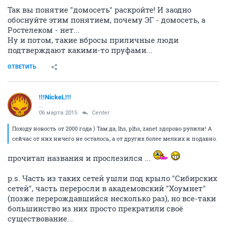
Так вы понятие "домосеть" раскройте! И заодно
обоснуйте этим понятием, почему ЭГ - домосеть, а
Ростелеком - нет...
Ну и потом, такие вбросы приличные люди
подтверждают какими-то пруфами...
ОТВЕТИТЬ
!!!NickeL!!!
...
06 марта 2015
Center
Походу новость от 2000 года ) Там да, lhs, plhs, zanet здорово рулили! А
сейчас от них ничего не осталось, а от других более мелких и подавно.
прочитал названия и прослезился ...
p.s. Часть из таких сетей ушли под крыло "Сибирских
сетей", часть переросли в академовский "Хоумнет"
(позже перерождавшийся несколько раз), но все-таки
большинство из них просто прекратили своё
существование...