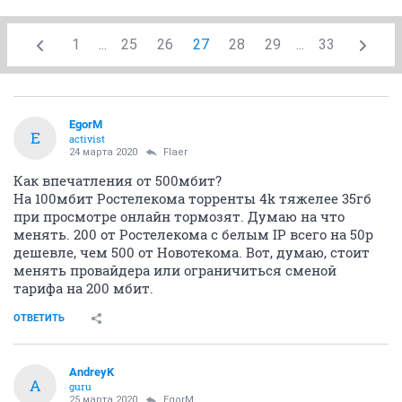
1
...
25
26
27
28
29
...
33
EgorM
E
activist
24 марта 2020
Flaer
Как впечатления от 500мбит?
На 100мбит Ростелекома торренты 4k тяжелее 35гб
при просмотре онлайн тормозят. Думаю на что
менять. 200 от Ростелекома с белым IP всего на 50р
дешевле, чем 500 от Новотекома. Вот, думаю, стоит
менять провайдера или ограничиться сменой
тарифа на 200 мбит.
ОТВЕТИТЬ
AndreyK
A
guru
25 марта 2020
EgorM