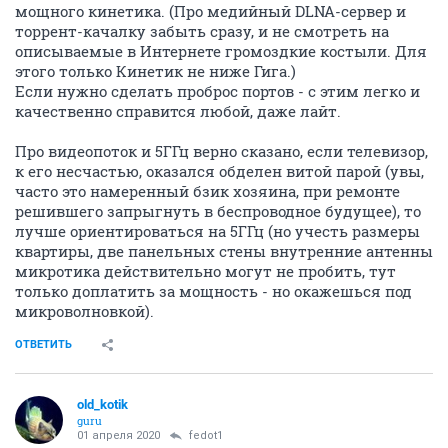
мощного кинетика. (Про медийный DLNA-сервер и
торрент-качалку забыть сразу, и не смотреть на
описываемые в Интернете громоздкие костыли. Для
этого только Кинетик не ниже Гига.)
Если нужно сделать проброс портов - с этим легко и
качественно справится любой, даже лайт.
Про видеопоток и 5ГГц верно сказано, если телевизор,
к его несчастью, оказался обделен витой парой (увы,
часто это намеренный бзик хозяина, при ремонте
решившего запрыгнуть в беспроводное будущее), то
лучше ориентироваться на 5ГГц (но учесть размеры
квартиры, две панельных стены внутренние антенны
микротика действительно могут не пробить, тут
только доплатить за мощность - но окажешься под
микроволновкой).
ОТВЕТИТЬ
old_kotik
guru
01 апреля 2020
fedot1