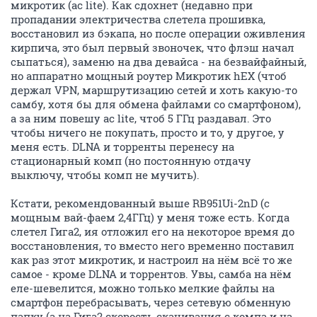
микротик (ac lite). Как сдохнет (недавно при
пропадании электричества слетела прошивка,
восстановил из бэкапа, но после операции оживления
кирпича, это был первый звоночек, что флэш начал
сыпаться), заменю на два девайса - на безвайфайный,
но аппаратно мощный роутер Микротик hEX (чтоб
держал VPN, маршрутизацию сетей и хоть какую-то
самбу, хотя бы для обмена файлами со смартфоном),
а за ним повешу ac lite, чтоб 5 ГГц раздавал. Это
чтобы ничего не покупать, просто и то, у другое, у
меня есть. DLNA и торренты перенесу на
стационарный комп (но постоянную отдачу
выключу, чтобы комп не мучить).
Кстати, рекомендованный выше RB951Ui-2nD (с
мощным вай-фаем 2,4ГГц) у меня тоже есть. Когда
слетел Гига2, ия отложил его на некоторое время до
восстановления, то вместо него временно поставил
как раз этот микротик, и настроил на нём всё то же
самое - кроме DLNA и торрентов. Увы, самба на нём
еле-шевелится, можно только мелкие файлы на
смартфон перебрасывать, через сетевую обменную
папку (а на Гига2 скорость скачивания с компа и на