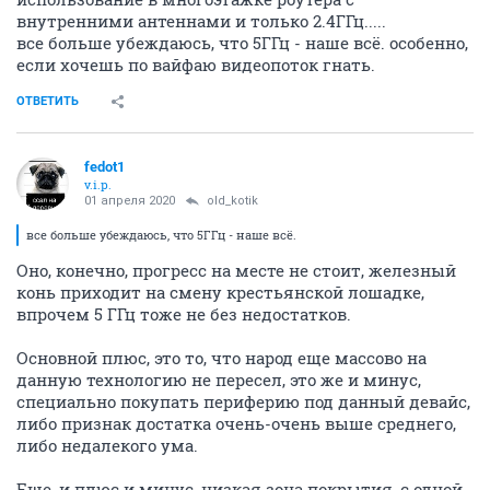
внутренними антеннами и только 2.4ГГц.....
все больше убеждаюсь, что 5ГГц - наше всё. особенно,
если хочешь по вайфаю видеопоток гнать.
ОТВЕТИТЬ
fedot1
v.i.p.
01 апреля 2020
old_kotik
все больше убеждаюсь, что 5ГГц - наше всё.
Оно, конечно, прогресс на месте не стоит, железный
конь приходит на смену крестьянской лошадке,
впрочем 5 ГГц тоже не без недостатков.
Основной плюс, это то, что народ еще массово на
данную технологию не пересел, это же и минус,
специально покупать периферию под данный девайс,
либо признак достатка очень-очень выше среднего,
либо недалекого ума.
Еще, и плюс и минус, низкая зона покрытия, с одной