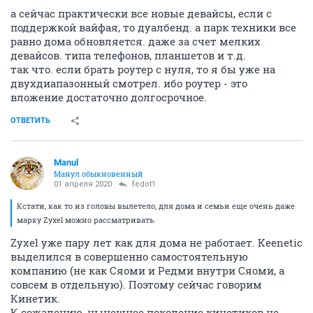
а сейчас практически все новые девайсы, если с
поддержкой вайфая, то дуалбенд. а парк техники все
равно дома обновляется. даже за счет мелких
девайсов. типа телефонов, планшетов и т.д.
так что. если брать роутер с нуля, то я бы уже на
двухдиапазонный смотрел. ибо роутер - это
вложение достаточно долгосрочное.
ОТВЕТИТЬ
Manul
Манул обыкновенный
01 апреля 2020
fedot1
Кстати, как то из головы вылетело, для дома и семьи еще очень даже
марку Zyxel можно рассматривать.
Zyxel уже пару лет как для дома не работает. Keenetic
выделился в совершенно самостоятельную
компанию (не как Сяоми и Редми внутри Сяоми, а
совсем в отдельную). Поэтому сейчас говорим
Кинетик.
К сожалению, нынешнее поколение кинетиков не