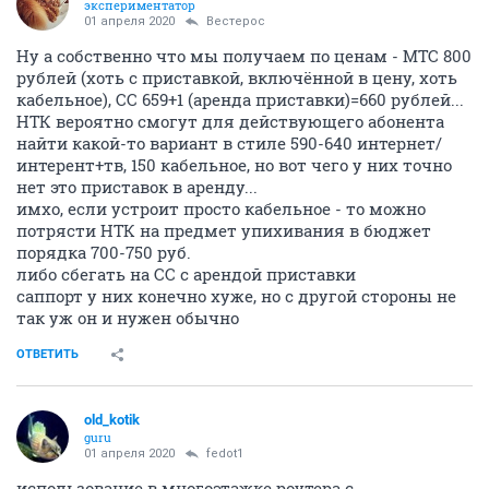
экспериментатор
01 апреля 2020
Вестерос
Ну а собственно что мы получаем по ценам - МТС 800
рублей (хоть с приставкой, включённой в цену, хоть
кабельное), СС 659+1 (аренда приставки)=660 рублей...
НТК вероятно смогут для действующего абонента
найти какой-то вариант в стиле 590-640 интернет/
интерент+тв, 150 кабельное, но вот чего у них точно
нет это приставок в аренду...
имхо, если устроит просто кабельное - то можно
потрясти НТК на предмет упихивания в бюджет
порядка 700-750 руб.
либо сбегать на СС с арендой приставки
саппорт у них конечно хуже, но с другой стороны не
так уж он и нужен обычно
ОТВЕТИТЬ
old_kotik
guru
01 апреля 2020
fedot1
использование в многоэтажке роутера с