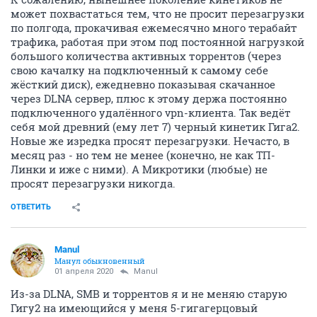
может похвастаться тем, что не просит перезагрузки
по полгода, прокачивая ежемесячно много терабайт
трафика, работая при этом под постоянной нагрузкой
большого количества активных торрентов (через
свою качалку на подключенный к самому себе
жёсткий диск), ежедневно показывая скачанное
через DLNA сервер, плюс к этому держа постоянно
подключенного удалённого vpn-клиента. Так ведёт
себя мой древний (ему лет 7) черный кинетик Гига2.
Новые же изредка просят перезагрузки. Нечасто, в
месяц раз - но тем не менее (конечно, не как ТП-
Линки и иже с ними). А Микротики (любые) не
просят перезагрузки никогда.
ОТВЕТИТЬ
Manul
Манул обыкновенный
01 апреля 2020
Manul
Из-за DLNA, SMB и торрентов я и не меняю старую
Гигу2 на имеющийся у меня 5-гигагерцовый