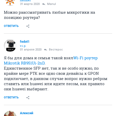
member
31 марта 2020
Manul
Можно раассматривать любые микротики на
позицию роутера?
ОТВЕТИТЬ
fedot1
v.i.p.
01 апреля 2020
Вестерос
Я бы для дома и семьи такой взял
Wi-Fi роутер
Mikrotik RB951Ui-2nD
.
Единственное SFP нет, так и не особо нужно, по
крайне мере РТК все одно свои девайсы к GPON
подключает, в данном случае вопрос нужно ребром
ставить или huawei или идите лесом, как правило
они huawei выбирают.
ОТВЕТИТЬ
Алексий