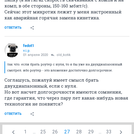
комп, в обе стороны, 150-160 мбит/с).
Сейчас этот микротик лежит у меня настроенный
как аварийная горячая замена кинетика.
ОТВЕТИТЬ
fedot1
v.i.p.
01 апреля 2020
old_kotik
так что. если брать роутер с нуля, то я бы уже на двухдиапазонный
смотрел. ибо роутер - это вложение достаточно долгосрочное.
Соглашусь, пожалуй имеет смысл брать
двухдиапазонный, если с нуля.
Но вот насчет долгосрочности имеются сомнения,
где гарантия, что через пару лет какая-нибудь новая
технология не появится?
ОТВЕТИТЬ
1
...
25
26
27
28
29
...
33