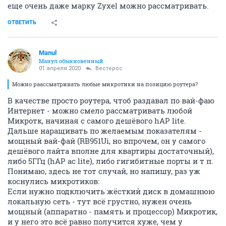
еще очень даже марку Zyxel можно рассматривать.
ОТВЕТИТЬ
Manul
Манул обыкновенный
01 апреля 2020
Вестерос
Можно раассматривать любые микротики на позицию роутера?
В качестве просто роутера, чтоб раздавал по вай-фаю
Интернет - можно смело рассматривать любой
Микротк, начиная с самого дешёвого hAP lite.
Дальше наращивать по желаемым показателям -
мощный вай-фай (RB951Ui, но впрочем, он у самого
дешёвого лайта вполне для квартиры достаточный),
либо 5ГГц (hAP ac lite), либо гигибитные порты и т п.
Понимаю, здесь не тот случай, но напишу, раз уж
коснулись микротиков:
Если нужно подключить жёсткий диск в домашнюю
локальную сеть - тут всё грустно, нужен очень
мощный (аппаратно - память и процессор) Микротик,
и у него это всё равно получится хуже, чем у